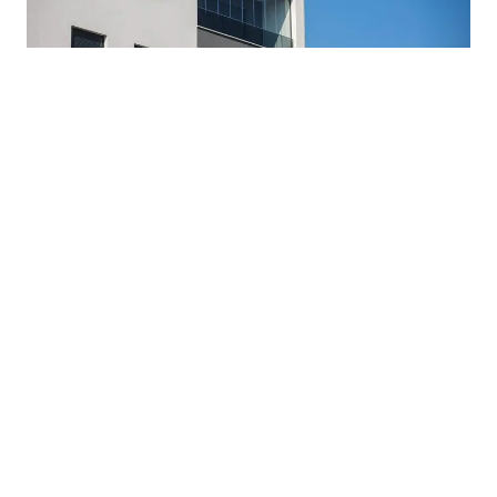
03.08.2026
|
CIJENE SVE VEĆE IZ MJESECA U MJESEC
Najam stanova u BiH sve skuplji: Za kiriju odlazi i do
60% prosječne plate