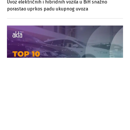
Uvoz električnih i hibridnih vozila u BiH snažno
porastao uprkos padu ukupnog uvoza
22.06.2026
|
TOP 10 U AUTO BIZNISU
Ko je najviše zaradio od prodaje automobila prošle
godine u BiH