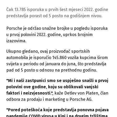
Čak 13.785 isporuka u prvih šest mjeseci 2022. godine
predstavlja porast od 5 posto na godišnjem nivou.
Porsche je održao snažne brojke u pogledu isporuka
u prvoj polovini 2022. godine, uprkos brojnim
izazovima.
Ukupno gledano, ovaj proizvođač sportskih
automobila je isporučio 145.860 vozila kupcima širom
svijeta u periodu od januara do juna, što predstavlja
pad od 5 posto u odnosu na prethodnu godinu.
"Mi i naši zastpunici smo se uspješno snašli u prvoj
polovini ove godine, koju su oblikovali vanjski
faktori i neizvjesnosti.",
kaže Detlev von Platen, član
odbora za prodaju i marketing u Porsche AG.
"Pored poteškoća koje predstavlja ponovna pojava
pandemije COVID virusa u Kini i na drugim tržištima,