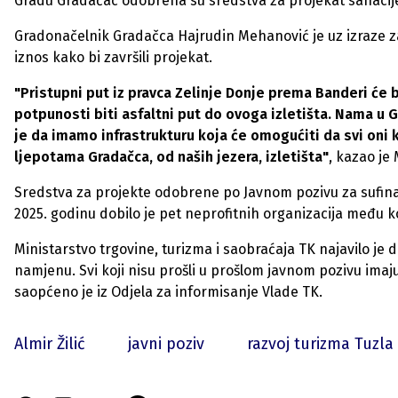
Gradu Gradačac odobrena su sredstva za projekat sanacije 
Gradonačelnik Gradačca Hajrudin Mehanović je uz izraze za
iznos kako bi završili projekat.
"Pristupni put iz pravca Zelinje Donje prema Banderi će 
potpunosti biti asfaltni put do ovoga izletišta. Nama u 
je da imamo infrastrukturu koja će omogućiti da svi oni 
ljepotama Gradačca, od naših jezera, izletišta"
, kazao je
Sredstva za projekte odobrene po Javnom pozivu za sufinan
2025. godinu dobilo je pet neprofitnih organizacija među ko
Ministarstvo trgovine, turizma i saobraćaja TK najavilo je d
namjenu. Svi koji nisu prošli u prošlom javnom pozivu imaj
saopćeno je iz Odjela za informisanje Vlade TK.
Almir Žilić
javni poziv
razvoj turizma Tuzla