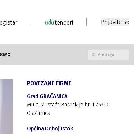
Prijavite se
registar
tenderi
ROMO
POVEZANE FIRME
Grad GRAČANICA
Mula Mustafe Bašeskije br. 1 75320
Gračanica
Općina Doboj Istok