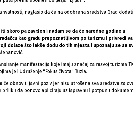
puta prema spomen obilježju "Ljiljan".
hvalnosti, naglasio da će na odobrena sredstva Grad dodati 
biti skoro pa završen i nadam se da će naredne godine u
Gradačcu kao gradu prepoznatljivom po turizmu i privredi v
koji dolaze što lakše dođu do tih mjesta i upoznaju se sa s
 Mehanović.
siranje manifestacija koje imaju značaj za razvoj turizma T
jima je i Udruženje "Fokus života" Tuzla.
a će obnoviti javni poziv jer nisu utrošena sva sredstva za ov
u priliku da ponovo apliciraju uz ispravnu i potpunu dokument