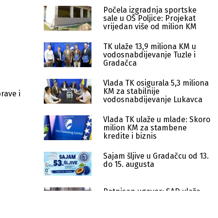
Počela izgradnja sportske
sale u OŠ Poljice: Projekat
vrijedan više od milion KM
TK ulaže 13,9 miliona KM u
vodosnabdijevanje Tuzle i
Gradačca
Vlada TK osigurala 5,3 miliona
KM za stabilnije
rave i
vodosnabdijevanje Lukavca
Vlada TK ulaže u mlade: Skoro
milion KM za stambene
kredite i biznis
i
Sajam šljive u Gradačcu od 13.
do 15. augusta
Potpisan ugovor: SAD ulaže
218.000 dolara u obnovu Kule
Zmaja od Bosne