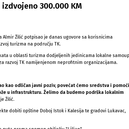
 izdvojeno 300.000 KM
 Almir Žilić potpisao je danas ugovore sa korisnicima
azvoj turizma na području TK.
ekata u oblasti turizma dodjeljenih jedinicama lokalne samoup
 za razvoj TK namijenjenom neprofitnim organizacijama.
o kao odličan javni poziv, povećat ćemo sredstva i pomoć
ože u infrastrukturu. Želimo da budemo podrška lokalnim
je Žilić.
te dobiti opštine Doboj Istok i Kalesija te gradovi Lukavac,