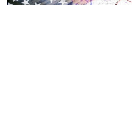
21.07.2026
|
GLOBALNA EKONOMIJA
Upozorenje iz SAD-a: Raste pritisak na Fed da ponovo
poveća kamatne stope
15.07.2026
|
FINANSIJSKA TRŽIŠTA