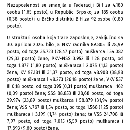
Nezaposlenost se smanjila u Federaciji BiH za 4.180
osoba (1,65 posto), u Republici Srpskoj za 185 osoba
(0,38 posto) i u Brčko distriktu BiH za 92 osobe (0,80
posto).
U strukturi osoba koja traže zaposlenje, zaključno sa
30. aprilom 2026. bilo je: NKV radnika 89.805 ili 28,99
posto, od toga 35.723 (28,47 posto) muškarca i 54.082
(29,33 posto) žene; PKV-NSS 3.952 ili 1,28 posto, od
toga 1.877 (1,80 posto) muškaraca i 2.075 (1,13 posto)
žena; KV 97.181 ili 31,37 posto, od toga 48.908 (38,98
posto) muškaraca i 48.273 (26,18 posto) žene; VKV 557
ili 0,18 posto, od toga 395 (0,31 posto) muškaraca i 162
(0,09 posto) žene; SSS 88.853 ili 28,68 posto, od toga
29.974 (23,89 posto) muškarca i 58.879 (31,94 posto)
žena; VŠS 4.767 ili 1,54 posto, od toga 1.568 (1,25 posto)
muškaraca i 3.199 (1,74 posto) žena; te VSS 24.708 ili
7,97 posto, od toga 7.015 (5,59 posto) muškaraca i
17.693 (9,60 posto) žene.