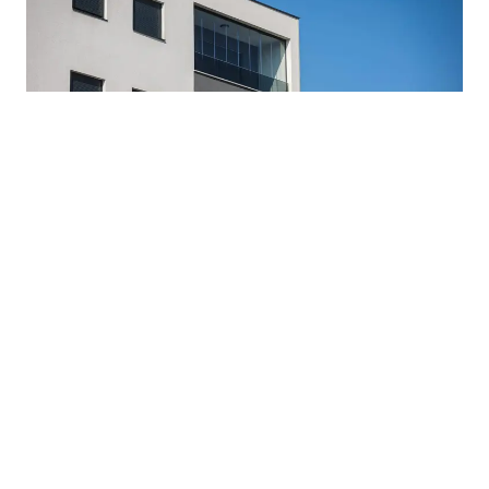
03.08.2026
|
CIJENE SVE VEĆE IZ MJESECA U MJESEC
Najam stanova u BiH sve skuplji: Za kiriju odlazi i do
60% prosječne plate