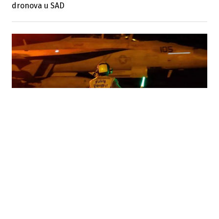
dronova u SAD
23.07.2026
|
ESKALACIJA NA BLISKOM ISTOKU
SAD izvele 12. noć napada na Iran: Trump prijeti
uništenjem elektrana i mostova