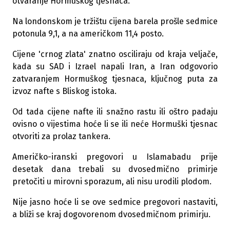
otvaranje Hormuškog tjesnaca.
Na londonskom je tržištu cijena barela prošle sedmice
potonula 9,1, a na američkom 11,4 posto.
Cijene 'crnog zlata' znatno osciliraju od kraja veljače,
kada su SAD i Izrael napali Iran, a Iran odgovorio
zatvaranjem Hormuškog tjesnaca, ključnog puta za
izvoz nafte s Bliskog istoka.
Od tada cijene nafte ili snažno rastu ili oštro padaju
ovisno o vijestima hoće li se ili neće Hormuški tjesnac
otvoriti za prolaz tankera.
Američko-iranski pregovori u Islamabadu prije
desetak dana trebali su dvosedmično primirje
pretočiti u mirovni sporazum, ali nisu urodili plodom.
Nije jasno hoće li se ove sedmice pregovori nastaviti,
a bliži se kraj dogovorenom dvosedmičnom primirju.