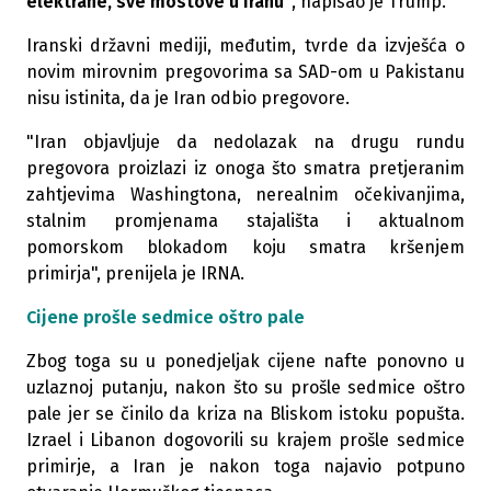
elektrane, sve mostove u Iranu"
, napisao je Trump.
Iranski državni mediji, međutim, tvrde da izvješća o
novim mirovnim pregovorima sa SAD-om u Pakistanu
nisu istinita, da je Iran odbio pregovore.
"Iran objavljuje da nedolazak na drugu rundu
pregovora proizlazi iz onoga što smatra pretjeranim
zahtjevima Washingtona, nerealnim očekivanjima,
stalnim promjenama stajališta i aktualnom
pomorskom blokadom koju smatra kršenjem
primirja", prenijela je IRNA.
Cijene prošle sedmice oštro pale
Zbog toga su u ponedjeljak cijene nafte ponovno u
uzlaznoj putanju, nakon što su prošle sedmice oštro
pale jer se činilo da kriza na Bliskom istoku popušta.
Izrael i Libanon dogovorili su krajem prošle sedmice
primirje, a Iran je nakon toga najavio potpuno