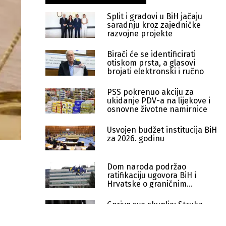
Split i gradovi u BiH jačaju
saradnju kroz zajedničke
razvojne projekte
Birači će se identificirati
otiskom prsta, a glasovi
brojati elektronski i ručno
PSS pokrenuo akciju za
ukidanje PDV-a na lijekove i
osnovne životne namirnice
Usvojen budžet institucija BiH
za 2026. godinu
Dom naroda podržao
ratifikaciju ugovora BiH i
Hrvatske o graničnim
prelazima
Gorivo sve skuplje: Struka
upozorava na lančani rast
cijena