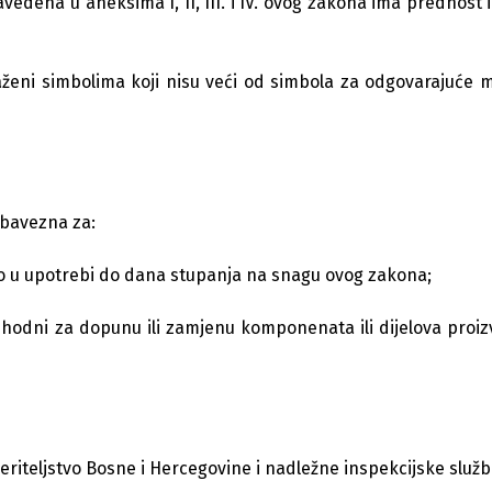
navedena u aneksima I, II, III. i IV. ovog zakona ima prednost 
zraženi simbolima koji nisu veći od simbola za odgovarajuće 
obavezna za:
no u upotrebi do dana stupanja na snagu ovog zakona;
hodni za dopunu ili zamjenu komponenata ili dijelova proiz
iteljstvo Bosne i Hercegovine i nadležne inspekcijske služb