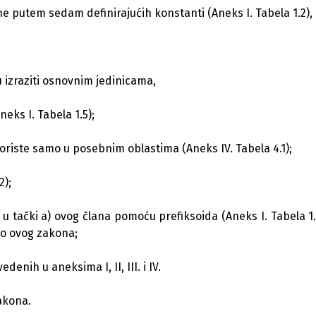
rane putem sedam definirajućih konstanti (Aneks I. Tabela 1.2),
u izraziti osnovnim jedinicama,
eks I. Tabela 1.5);
koriste samo u posebnim oblastima (Aneks IV. Tabela 4.1);
2);
u tački a) ovog člana pomoću prefiksoida (Aneks I. Tabela 1.
dio ovog zakona;
enih u aneksima I, II, III. i IV.
zakona.