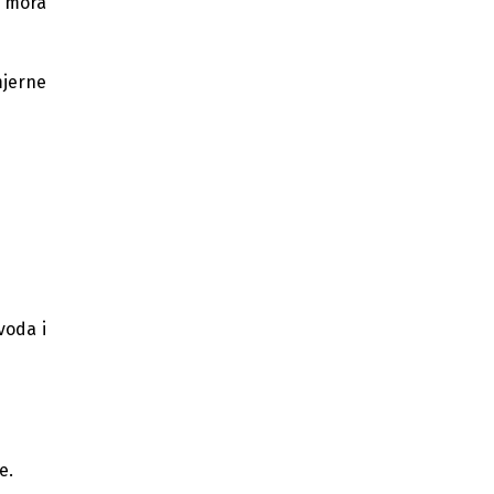
i mora
mjerne
voda i
e.