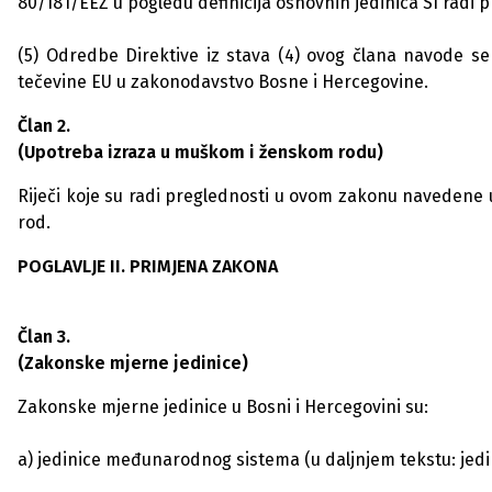
80/181/EEZ u pogledu definicija osnovnih jedinica SI radi
(5) Odredbe Direktive iz stava (4) ovog člana navode se
tečevine EU u zakonodavstvo Bosne i Hercegovine.
Član 2.
(Upotreba izraza u muškom i ženskom rodu)
Riječi koje su radi preglednosti u ovom zakonu navedene 
rod.
POGLAVLJE II. PRIMJENA ZAKONA
Član 3.
(Zakonske mjerne jedinice)
Zakonske mjerne jedinice u Bosni i Hercegovini su:
a) jedinice međunarodnog sistema (u daljnjem tekstu: jedini