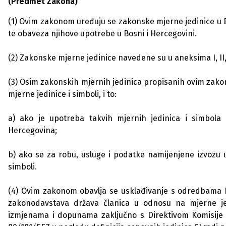
(Predmet Zakona)
(1) Ovim zakonom uređuju se zakonske mjerne jedinice u Bosn
te obaveza njihove upotrebe u Bosni i Hercegovini.
(2) Zakonske mjerne jedinice navedene su u aneksima I, II, I
(3) Osim zakonskih mjernih jedinica propisanih ovim zakon
mjerne jedinice i simboli, i to:
a) ako je upotreba takvih mjernih jedinica i simbola
Hercegovina;
b) ako se za robu, usluge i podatke namijenjene izvozu u
simboli.
(4) Ovim zakonom obavlja se usklađivanje s odredbama D
zakonodavstava država članica u odnosu na mjerne jed
izmjenama i dopunama zaključno s Direktivom Komisije (EU