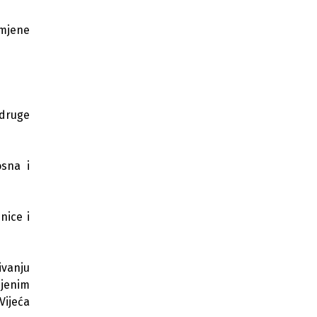
Komisija traži saslušanje o
budžetskoj rezervi BiH
imjene
Pacijenti bivše klinike za vantjelesnu
oplodnju traže spas za oko 500
embriona
BiH nakon devet godina korak bliže
 druge
izboru predstavnika u tijelima Vijeća
Europe
Zakon o zastupanju u oblasti prava
osna i
industrijskog vlasništva
Zakon o zaštiti topografija
poluprovodničkih proizvoda
nice i
Zakon o zaštiti poslovne tajne kao
prava intelektualnog vlasništva
ivanju
njenim
Vijeća