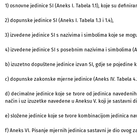
1) osnovne jedinice SI (Aneks I. Tabela 1.1), koje su defini
2) dopunske jedinice SI (Aneks I. Tabela 1.3 i 1.4),
3) izvedene jedinice SI s nazivima i simbolima koje se mog
4) izvedene jedinice SI s posebnim nazivima i simbolima (An
b) izuzetno dopuštene jedinice izvan SI, gdje se pojedine 
c) dopunske zakonske mjerne jedinice (Aneks IV. Tabela 4.
d) decimalne jedinice koje se tvore od jedinica navedenih 
način i uz izuzetke navedene u Aneksu V. koji je sastavni 
e) složene jedinice koje se tvore kombinacijom jedinica naved
f) Aneks VI. Pisanje mjernih jedinica sastavni je dio ovog 