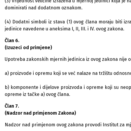
(3) Vrijednost veličine izražena u mjernoj jedinici koja je 
dominirati nad dodatnom oznakom.
(4) Dodatni simboli iz stava (1) ovog člana moraju biti i
jedinice navedene u aneksima I, II, III. i IV. ovog zakona.
Član 6.
(Izuzeci od primjene)
Upotreba zakonskih mjernih jedinica iz ovog zakona nije 
a) proizvode i opremu koji se već nalaze na tržištu odnos
b) komponente i dijelove proizvoda i opreme koji su neop
opreme iz tačke a) ovog člana.
Član 7.
(Nadzor nad primjenom Zakona)
Nadzor nad primjenom ovog zakona provodi Institut za mjer