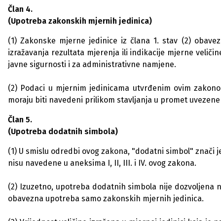
Član 4.
(Upotreba zakonskih mjernih jedinica)
(1) Zakonske mjerne jedinice iz člana 1. stav (2) obave
izražavanja rezultata mjerenja ili indikacije mjerne veliči
javne sigurnosti i za administrativne namjene.
(2) Podaci u mjernim jedinicama utvrđenim ovim zakon
moraju biti navedeni prilikom stavljanja u promet uvezene 
Član 5.
(Upotreba dodatnih simbola)
(1) U smislu odredbi ovog zakona, "dodatni simbol" znači je
nisu navedene u aneksima I, II, III. i IV. ovog zakona.
(2) Izuzetno, upotreba dodatnih simbola nije dozvoljena 
obavezna upotreba samo zakonskih mjernih jedinica.