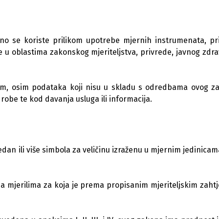
zno se koriste prilikom upotrebe mjernih instrumenata, pr
ne u oblastima zakonskog mjeriteljstva, privrede, javnog zdra
om, osim podataka koji nisu u skladu s odredbama ovog z
robe te kod davanja usluga ili informacija.
dan ili više simbola za veličinu izraženu u mjernim jedinicam
na mjerilima za koja je prema propisanim mjeriteljskim zaht