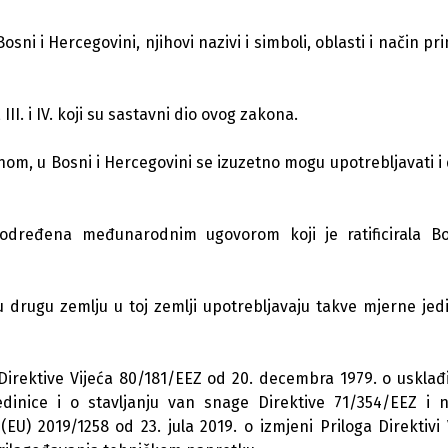
i i Hercegovini, njihovi nazivi i simboli, oblasti i način pr
II. i IV. koji su sastavni dio ovog zakona.
om, u Bosni i Hercegovini se izuzetno mogu upotrebljavati i
 određena međunarodnim ugovorom koji je ratificirala B
 drugu zemlju u toj zemlji upotrebljavaju takve mjerne jedi
irektive Vijeća 80/181/EEZ od 20. decembra 1979. o usklađ
inice i o stavljanju van snage Direktive 71/354/EEZ i 
) 2019/1258 оd 23. jula 2019. o izmjeni Priloga Direktivi 