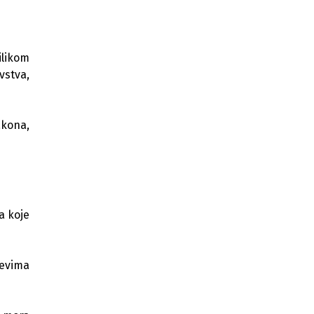
ilikom
vstva,
akona,
a koje
jevima