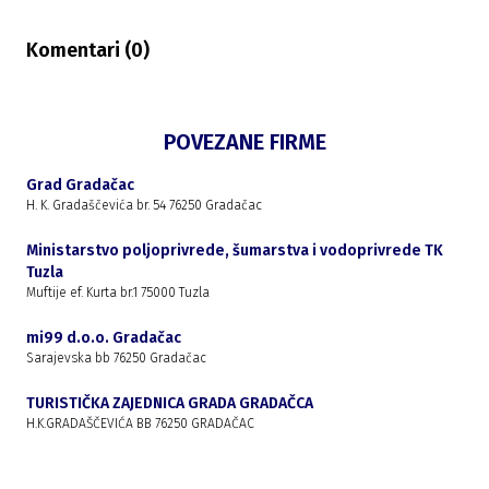
Komentari (
0
)
POVEZANE FIRME
Grad Gradačac
H. K. Gradaščevića br. 54 76250 Gradačac
Ministarstvo poljoprivrede, šumarstva i vodoprivrede TK
Tuzla
Muftije ef. Kurta br.1 75000 Tuzla
mi99 d.o.o. Gradačac
Sarajevska bb 76250 Gradačac
TURISTIČKA ZAJEDNICA GRADA GRADAČCA
H.K.GRADAŠČEVIĆA BB 76250 GRADAČAC