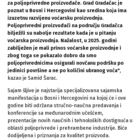
za poljoprivredne proizvođače. Grad Gradačac je
poznat u Bosni i Hercegovini kao sredina koja ima
izuzetnu razvijenu voćarsku proizvodnju.
Poljoprivredni proizvođači na području Gradačca
bilježili su nabolje rezultate kada je u pitanju
voćarska proizvodnja. Nažalost, u 2025. godini
zabilježen je mali prinos voćarske proizvodnje i
zbog toga se pokazalo dobro da smo
poljoprivrednicima osigurali novčanu podršku po
jedinici površine a ne po količini ubranog voća"
,
kazao je Samid Šarac.
Sajam šljive je najstarija specijalizovana sajamska
manifestacija u Bosni i Hercegovini na kojoj će i ove
godine biti održana stručno-naučna predavanja i
konferencije sa međunarodnim učešćem,
prezentacije novih naučnih i tehnoloških dostignuća u
oblasti poljoprivrede i prehrambene industrije. Biće
dodijeljena i priznanja za kvalitet proizvoda.