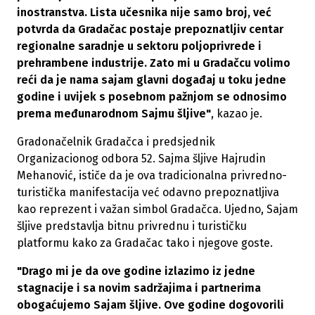
inostranstva. Lista učesnika nije samo broj, već
potvrda da Gradačac postaje prepoznatljiv centar
regionalne saradnje u sektoru poljoprivrede i
prehrambene industrije. Zato mi u Gradačcu volimo
reći da je nama sajam glavni događaj u toku jedne
godine i uvijek s posebnom pažnjom se odnosimo
prema međunarodnom Sajmu šljive"
, kazao je.
Gradonačelnik Gradačca i predsjednik
Organizacionog odbora 52. Sajma šljive Hajrudin
Mehanović, ističe da je ova tradicionalna privredno-
turistička manifestacija već odavno prepoznatljiva
kao reprezent i važan simbol Gradačca. Ujedno, Sajam
šljive predstavlja bitnu privrednu i turističku
platformu kako za Gradačac tako i njegove goste.
"Drago mi je da ove godine izlazimo iz jedne
stagnacije i sa novim sadržajima i partnerima
obogaćujemo Sajam šljive. Ove godine dogovorili