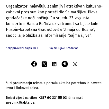
Organizatori najavljuju zanimljiv i atraktivan kulturno-
zabavni program kao prateći dio Sajma šljive. Plave
gradačačke noći počinju ” u srijedu 27. avgusta
koncertom Halida Bešlića uz vatromet sa bijele kule
Husein-kapetana Gradaščevića “Zmaja od Bosne”,
saopćila je Služba za informisanje “Sajma šljive”.
poljoprivredni sajam BiH
Sajam šljive Gradačac
*Pri preuzimanju teksta s portala Akta.ba potrebno je navesti
izvor i linkovati tekst.
Dojavi vijest na viber
+387 60 331 55 03
ili na mail
urednik@akta.ba.