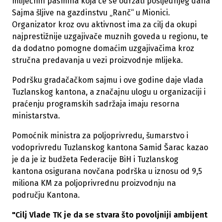
mliječnih pasmina koja će se održati posljednjeg dana
Sajma šljive na gazdinstvu „Ranč“ u Mionici.
Organizator kroz ovu aktivnost ima za cilj da okupi
najprestižnije uzgajivače muznih goveda u regionu, te
da dodatno pomogne domaćim uzgajivačima kroz
stručna predavanja u vezi proizvodnje mlijeka.
Podršku gradačačkom sajmu i ove godine daje vlada
Tuzlanskog kantona, a značajnu ulogu u organizaciji i
praćenju programskih sadržaja imaju resorna
ministarstva.
Pomoćnik ministra za poljoprivredu, šumarstvo i
vodoprivredu Tuzlanskog kantona Samid Šarac kazao
je da je iz budžeta Federacije BiH i Tuzlanskog
kantona osigurana novčana podrška u iznosu od 9,5
miliona KM za poljoprivrednu proizvodnju na
području Kantona.
"Cilj Vlade TK je da se stvara što povoljniji ambijent