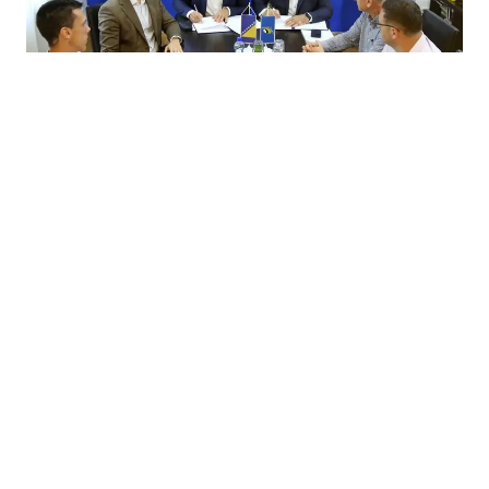
20.07.2026
|
ZA KUPOVINU FILTER STANICE
Vlada TK osigurala 5,3 miliona KM za stabilnije
vodosnabdijevanje Lukavca