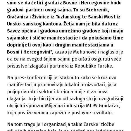
smo se da četiri grada iz Bosne i Hercegovine budu
gradovi-partneri ovog sajma. To su Srebrenik,
Gračanica i Živinice iz Tuzlanskog te Sanski Most iz
Unsko-sanskog kantona. Želja nam je bila da kroz
Savez općina i gradova umrežimo gradove koji imaju
sajamske i slične manifestacije i da pokušamo time
doprinijeti ovoj kao i drugim manifestacijama u
Bosni i Hercegovini",
kazao je Mehanović i naglasio je
da će na ovogodišnjem sajmu pokušati osigurati veće
prisustvo izlagača i partnera iz Republike Turske.
Na pres-konferenciji je istaknuto kako se kroz ovu
manifestaciju promoviraju lokalni proizvođači, jača
poljoprivredni sektor i kreira ambijent za nova
ulaganja. To je bio i jedan od razloga što je ovogodišnji
oficijelni sponzor Mliječna industrija MI 99 Gradačac,
koja postiže veoma zapažene poslovne rezultate.
Na tom tragu je i organizacija takmičarske izložbe