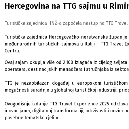
Hercegovina na TTG sajmu u Rimin
Turistička zajednica HNŽ-a započela nastup na TTG Travel
Turistička zajednica Hercegovačko-neretvanske županije 
međunarodnih turističkih sajmova u Italiji – TTG Travel E
Centru.
Ovaj sajam okuplja više od 2.100 izlagača iz cijelog svije
operatera, destinacijskih menadžera i stručnjaka iz sektora
TTG je nezaobilazan događaj u europskom turističkom ka
mogućnosti suradnje u globalnoj turističkoj industriji, prio
Ovogodišnje izdanje TTG Travel Experience 2025 održav
inovacijama, digitalnoj transformaciji, održivosti i novim 
posebne tematske cjeline.