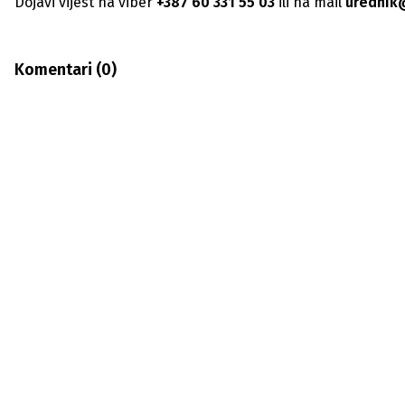
Dojavi vijest na viber
+387 60 331 55 03
ili na mail
urednik
Komentari (
0
)