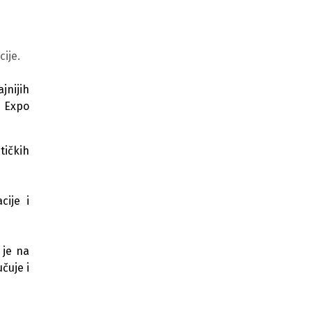
Hercegovina potvrdila status
prepoznatljive vinske i
turističke destinacije
ije.
U HNK obavezna digitalna prijava
turista, ukinute papirne evidencije
jnijih
i Expo
Slovenac pobijedio na prvoj utrci
Tour of BiH
tičkih
Tour of BiH okuplja 175 biciklista i
donosi turističke benefite zemlji
Neum očekuje uspješnu turističku
cije i
sezonu 2026, cijene ostaju stabilne
Novi trendovi u turizmu, putnici
 je na
mijenjaju "pravila igre"
čuje i
Hercegovina predstavljena na
vodećem austrijskom sajmu
turizma