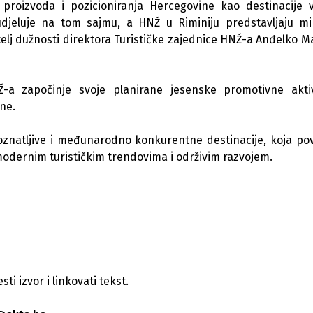
proizvoda i pozicioniranja Hercegovine kao destinacije v
udjeluje na tom sajmu, a HNŽ u Riminiju predstavljaju mi
itelj dužnosti direktora Turističke zajednice HNŽ-a Anđelko Ma
-a započinje svoje planirane jesenske promotivne akti
ne.
epoznatljive i međunarodno konkurentne destinacije, koja po
s modernim turističkim trendovima i održivim razvojem.
i izvor i linkovati tekst.