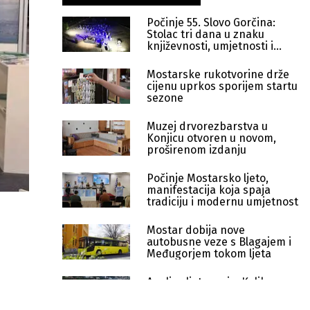
Počinje 55. Slovo Gorčina:
Stolac tri dana u znaku
književnosti, umjetnosti i
muzike
Mostarske rukotvorine drže
cijenu uprkos sporijem startu
sezone
Muzej drvorezbarstva u
Konjicu otvoren u novom,
proširenom izdanju
Počinje Mostarsko ljeto,
manifestacija koja spaja
tradiciju i modernu umjetnost
Mostar dobija nove
autobusne veze s Blagajem i
Međugorjem tokom ljeta
Analiza ljetovanja: Koliko
košta sedam dana odmora u
Neumu?