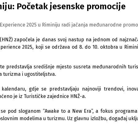
iju: Početak jesenske promocije
 Experience 2025 u Riminiju radi jačanja međunarodne promoc
(HNŽ) započela je danas svoj nastup na jednom od najznača
xperience 2025, koji se održava od 8. do 10. oktobra u Rimin
ta te predstavlja središnje mjesto susreta međunarodnih turis
 turizma i ugostiteljstva.
lendaru, gdje se predstavljaju najnoviji trendovi, inova
pćeno je iz Turističke zajednice HNŽ-a.
a se pod sloganom “Awake to a New Era”, a fokus programa
poslovnim modelima u turizmu. Uz glavnu izložbu, događaj uklju