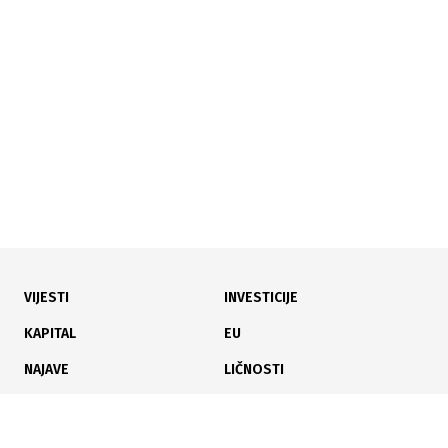
07.09.2018
Creativa radionica: Jasna i fokusirana komunikacija
VIJESTI
INVESTICIJE
KAPITAL
EU
NAJAVE
LIČNOSTI
KARIJERA
PAUZA
ANALIZE