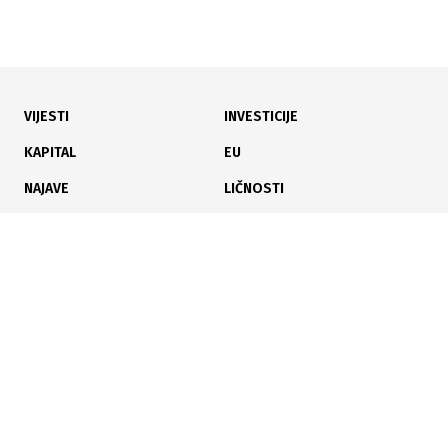
07.09.2018
Creativa radionica: Jasna i fokusirana komunikacija
VIJESTI
INVESTICIJE
KAPITAL
EU
NAJAVE
LIČNOSTI
KARIJERA
PAUZA
ANALIZE
06.09.2018
Creativa: Kako oblikovati interni centar procjene (AC)