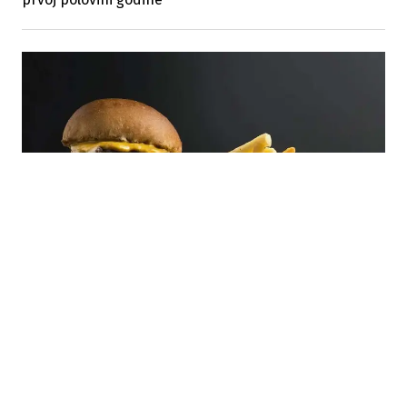
23.07.2026
|
ISTRAŽIVANJE
Guardian: Prehrambeni divovi podnijeli 235 tužbi
protiv zdravstvenih mjera