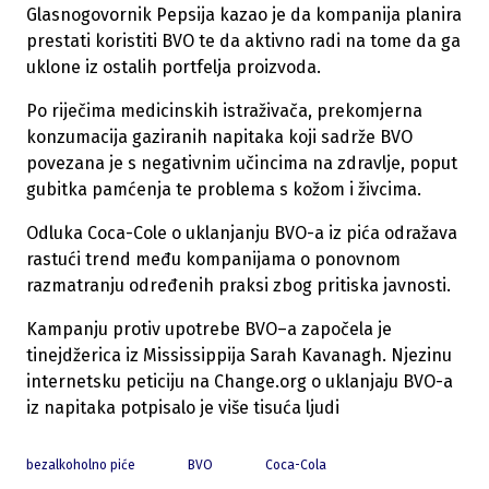
Glasnogovornik Pepsija kazao je da kompanija planira
prestati koristiti BVO te da aktivno radi na tome da ga
uklone iz ostalih portfelja proizvoda.
Po riječima medicinskih istraživača, prekomjerna
konzumacija gaziranih napitaka koji sadrže BVO
povezana je s negativnim učincima na zdravlje, poput
gubitka pamćenja te problema s kožom i živcima.
Odluka Coca-Cole o uklanjanju BVO-a iz pića odražava
rastući trend među kompanijama o ponovnom
razmatranju određenih praksi zbog pritiska javnosti.
Kampanju protiv upotrebe BVO–a započela je
tinejdžerica iz Mississippija Sarah Kavanagh. Njezinu
internetsku peticiju na Change.org o uklanjaju BVO-a
iz napitaka potpisalo je više tisuća ljudi
bezalkoholno piće
BVO
Coca-Cola