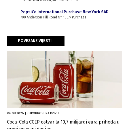
P.O.Box 1734 Atlanta,GA 30301 Atlanta
PepsiCo International Purchase New York SAD
700 Anderson Hill Road NY 10577 Purchase
POVEZANE VIJESTI
06.08.2026
|
OTPORNOST NA KRIZU
Coca-Cola CCEP ostvarila 10,7 milijardi eura prihoda u
prvoj polovini godine