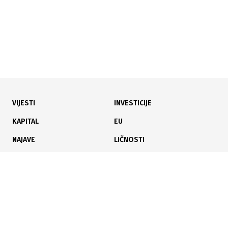
VIJESTI
INVESTICIJE
22.10.2025
|
SVJETSKE BERZE
KAPITAL
EU
Wall Street oprezan: Zarade bolje od očekivanja, ali
NAJAVE
LIČNOSTI
bez euforije
KARIJERA
PAUZA
ANALIZE