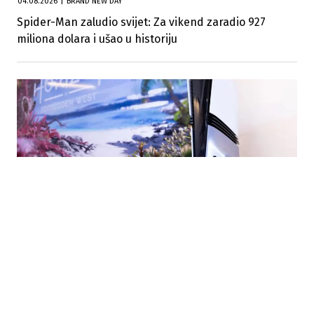
04.08.2026
|
BRAND NEW DAY
Spider-Man zaludio svijet: Za vikend zaradio 927
miliona dolara i ušao u historiju
01.07.2026
|
DIGITALNA BUDUĆNOST GAMINGA
Kraj jedne ere: Sony od 2028. više neće izdavati
PlayStation igre na diskovima