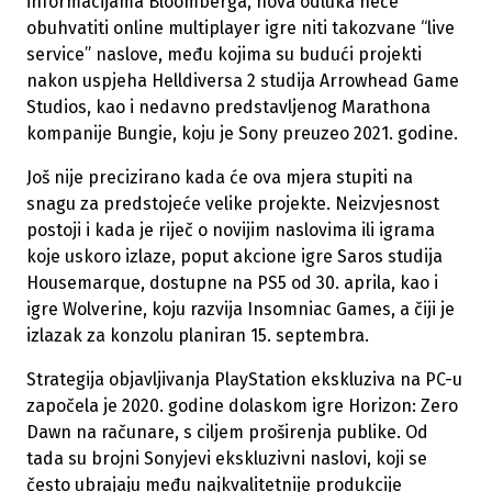
informacijama Bloomberga, nova odluka neće
obuhvatiti online multiplayer igre niti takozvane “live
service” naslove, među kojima su budući projekti
nakon uspjeha Helldiversa 2 studija Arrowhead Game
Studios, kao i nedavno predstavljenog Marathona
kompanije Bungie, koju je Sony preuzeo 2021. godine.
Još nije precizirano kada će ova mjera stupiti na
snagu za predstojeće velike projekte. Neizvjesnost
postoji i kada je riječ o novijim naslovima ili igrama
koje uskoro izlaze, poput akcione igre Saros studija
Housemarque, dostupne na PS5 od 30. aprila, kao i
igre Wolverine, koju razvija Insomniac Games, a čiji je
izlazak za konzolu planiran 15. septembra.
Strategija objavljivanja PlayStation ekskluziva na PC-u
započela je 2020. godine dolaskom igre Horizon: Zero
Dawn na računare, s ciljem proširenja publike. Od
tada su brojni Sonyjevi ekskluzivni naslovi, koji se
često ubrajaju među najkvalitetnije produkcije