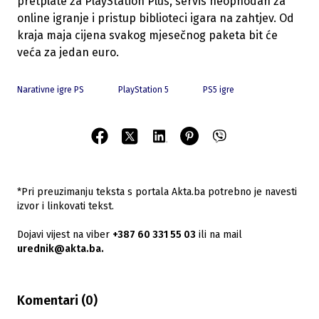
pretplate za PlayStation Plus, servis neophodan za
online igranje i pristup biblioteci igara na zahtjev. Od
kraja maja cijena svakog mjesečnog paketa bit će
veća za jedan euro.
Narativne igre PS
PlayStation 5
PS5 igre
*Pri preuzimanju teksta s portala Akta.ba potrebno je navesti
izvor i linkovati tekst.
Dojavi vijest na viber
+387 60 331 55 03
ili na mail
urednik@akta.ba.
Komentari (
0
)