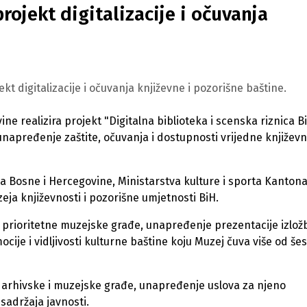
ojekt digitalizacije i očuvanja
ekt digitalizacije i očuvanja književne i pozorišne baštine.
ne realizira projekt "Digitalna biblioteka i scenska riznica B
j unapređenje zaštite, očuvanja i dostupnosti vrijedne književn
ova Bosne i Hercegovine, Ministarstva kulture i sporta Kanton
zeja književnosti i pozorišne umjetnosti BiH.
ja prioritetne muzejske građe, unapređenje prezentacije izlo
cije i vidljivosti kulturne baštine koju Muzej čuva više od šes
e arhivske i muzejske građe, unapređenje uslova za njeno
sadržaja javnosti.