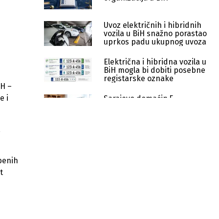
Uvoz električnih i hibridnih
vozila u BiH snažno porastao
uprkos padu ukupnog uvoza
Električna i hibridna vozila u
BiH mogla bi dobiti posebne
registarske oznake
iH –
e i
Sarajevo domaćin 5.
Internacionalnog festivala
folklora uz učešće ansambala
iz pet država
a
Sarajevska Štrosmajerova ulica
pretvara se u pozornicu za operni
spektakl
žbenih
Počinje 55. Slovo Gorčina: Stolac tri
t
dana u znaku književnosti,
umjetnosti i muzike
Potpisan ugovor o sufinansiranju
Muzeja književnosti i pozorišne