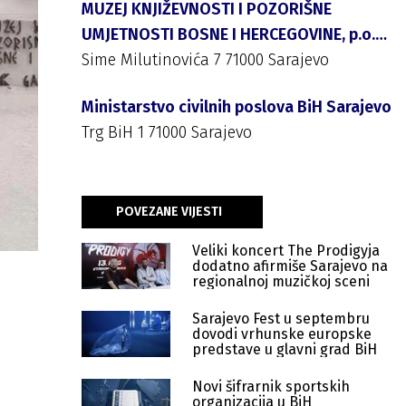
MUZEJ KNJIŽEVNOSTI I POZORIŠNE
UMJETNOSTI BOSNE I HERCEGOVINE, p.o.
SARAJEVO
Sime Milutinovića 7 71000 Sarajevo
Ministarstvo civilnih poslova BiH Sarajevo
Trg BiH 1 71000 Sarajevo
POVEZANE VIJESTI
Veliki koncert The Prodigyja
dodatno afirmiše Sarajevo na
regionalnoj muzičkoj sceni
Sarajevo Fest u septembru
dovodi vrhunske europske
predstave u glavni grad BiH
Novi šifrarnik sportskih
organizacija u BiH