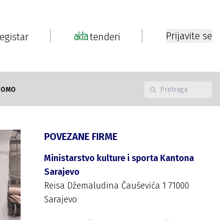
Prijavite se
registar
tenderi
ROMO
POVEZANE FIRME
Ministarstvo kulture i sporta Kantona
Sarajevo
Reisa Džemaludina Čauševića 1 71000
Sarajevo