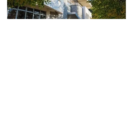
16.06.2026
|
POTVRDA USKLAĐENOSTI
Bosanska Krupa dobila CAF Effective User certifikat za
kvalitet upravljanja