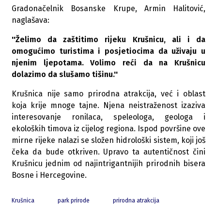
Gradonačelnik Bosanske Krupe, Armin Halitović,
naglašava:
''Želimo da zaštitimo rijeku Krušnicu, ali i da
omogućimo turistima i posjetiocima da uživaju u
njenim ljepotama. Volimo reći da na Krušnicu
dolazimo da slušamo tišinu.''
Krušnica nije samo prirodna atrakcija, već i oblast
koja krije mnoge tajne. Njena neistraženost izaziva
interesovanje ronilaca, speleologa, geologa i
ekoloških timova iz cijelog regiona. Ispod površine ove
mirne rijeke nalazi se složen hidrološki sistem, koji još
čeka da bude otkriven. Upravo ta autentičnost čini
Krušnicu jednim od najintrigantnijih prirodnih bisera
Bosne i Hercegovine.
Krušnica
park prirode
prirodna atrakcija