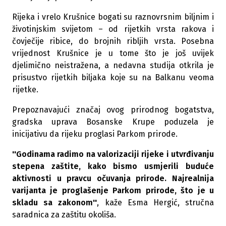
Rijeka i vrelo Krušnice bogati su raznovrsnim biljnim i
životinjskim svijetom – od rijetkih vrsta rakova i
čovječije ribice, do brojnih ribljih vrsta. Posebna
vrijednost Krušnice je u tome što je još uvijek
djelimično neistražena, a nedavna studija otkrila je
prisustvo rijetkih biljaka koje su na Balkanu veoma
rijetke.
Prepoznavajući značaj ovog prirodnog bogatstva,
gradska uprava Bosanske Krupe poduzela je
inicijativu da rijeku proglasi Parkom prirode.
''Godinama radimo na valorizaciji rijeke i utvrđivanju
stepena zaštite, kako bismo usmjerili buduće
aktivnosti u pravcu očuvanja prirode. Najrealnija
varijanta je proglašenje Parkom prirode, što je u
skladu sa zakonom''
, kaže Esma Hergić, stručna
saradnica za zaštitu okoliša.