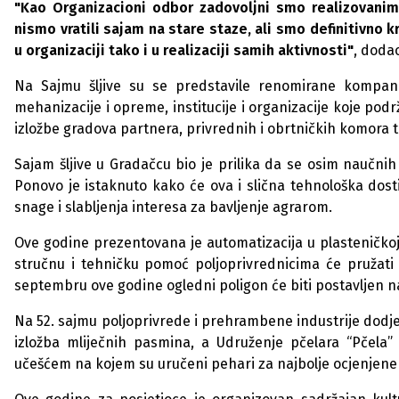
"Kao Organizacioni odbor zadovoljni smo realizovanim
nismo vratili sajam na stare staze, ali smo definitivno 
u organizaciji tako i u realizaciji samih aktivnosti"
, dodao
Na Sajmu šljive su se predstavile renomirane kompanij
mehanizacije i opreme, institucije i organizacije koje podr
izložbe gradova partnera, privrednih i obrtničkih komora te
Sajam šljive u Gradačcu bio je prilika da se osim naučnih
Ponovo je istaknuto kako će ova i slična tehnološka do
snage i slabljenja interesa za bavljenje agrarom.
Ove godine prezentovana je automatizacija u plasteničkoj 
stručnu i tehničku pomoć poljoprivrednicima će pružati Z
septembru ove godine ogledni poligon će biti postavljen 
Na 52. sajmu poljoprivrede i prehrambene industrije dodjel
izložba mliječnih pasmina, a Udruženje pčelara “Pčela
učešćem na kojem su uručeni pehari za najbolje ocjenjen