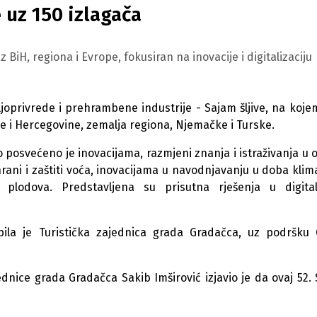
 uz 150 izlagača
 BiH, regiona i Evrope, fokusiran na inovacije i digitalizaciju
oprivrede i prehrambene industrije - Sajam šljive, na koje
ne i Hercegovine, zemalja regiona, Njemačke i Turske.
osvećeno je inovacijama, razmjeni znanja i istraživanja u o
ani i zaštiti voća, inovacijama u navodnjavanju u doba klim
lodova. Predstavljena su prisutna rješenja u digitali
bila je Turistička zajednica grada Gradačca, uz podršku
jednice grada Gradačca Sakib Imširović izjavio je da ovaj 52.