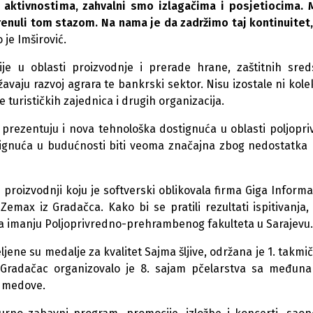
 aktivnostima, zahvalni smo izlagačima i posjetiocima.
krenuli tom stazom. Na nama je da zadržimo taj kontinuitet
 je Imširović.
e u oblasti proizvodnje i prerade hrane, zaštitnih sred
žavaju razvoj agrara te bankrski sektor. Nisu izostale ni kole
 turističkih zajednica i drugih organizacija.
 prezentuju i nova tehnološka dostignuća u oblasti poljopri
stignuća u budućnosti biti veoma značajna zbog nedostatka
proizvodnji koju je softverski oblikovala firma Giga Informa
emax iz Gradačca. Kako bi se pratili rezultati ispitivanja,
na imanju Poljoprivredno-prehrambenog fakulteta u Sarajevu.
jene su medalje za kvalitet Sajma šljive, održana je 1. takmi
” Gradačac organizovalo je 8. sajam pčelarstva sa međun
e medove.