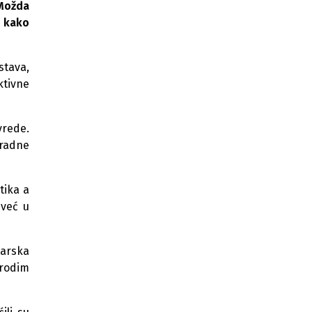
Tuzlanski kanton izdvojio 120.000
 Možda
KM za ekoprojekte u Gračanici i
, kako
Kladnju
Vlada TK ulaže 3,3 miliona KM u
razvoj Gradačca
stava,
ktivne
Vlada TK odobrila 148.315 KM za
povratničke projekte
vrede.
Tuzlanski kanton: 70 učenika dobilo
 radne
školske torbe od udruženja PIPOL
U Gradačcu otvoren 52. Sajam šljive,
brojni izlagači iz više država
tika a
 već u
U sklopu Sajma šljive u Gradačcu bit
će održan i 8. međunarodni sajam
pčelarstva
čarska
arodim
Za turizam u Tuzlanskom kantonu
izdvojeno 300.000 KM
Gradačački Sajam šljive po prvi put