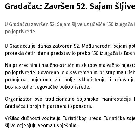
Gradačac: Završen 52. Sajam šljive
U Gradačcu završen 52. Sajam šljive uz učešće 150 izlagača iz
poljoprivrede.
U Gradačcu je danas zatvoren 52. Međunarodni sajam polj
protekla četiri dana predstavilo preko 150 izlagača iz Bos
Na privrednim i naučno-stručnim skupovima važno mjesto p
poljoprivrede. Govoreno je o savremenim pristupima u ishr
promjena, mjerama za bolje skladištenje i očuvanje p
bosnaskohercegovačke poljoprivrede.
Organizator ove tradicionalne sajamske manifestacije 
Gradačca i brojnih partnera i sponzora.
Vršilac dužnosti voditelja Turističkog ureda Turistička za
šljive ocjenjuju veoma uspješnim.