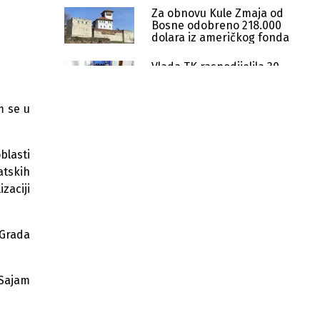
Za obnovu Kule Zmaja od
Bosne odobreno 218.000
dolara iz američkog fonda
Vlada TK raspodijelila 30
miliona KM za vodnu
infrastrukturu širom kantona
m se u
Poljoprivrednici u Gradačcu
trpe ogromne štete zbog
divljači
blasti
atskih
Nadležne institucije Federacije BiH -
Hidrometeorološka situacija i dalje
zaciji
složena
Vlada TK sufinansira projekte
 Grada
sportske infrastrukture vrijedne
729.000 KM
 Sajam
Za vodosnabdijevanje južnog dijela
Gradačca izdvojeno 350.000 KM