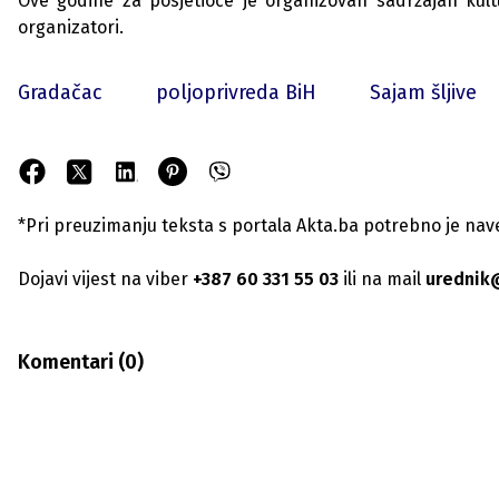
Ove godine za posjetioce je organizovan sadržajan kultu
organizatori.
Gradačac
poljoprivreda BiH
Sajam šljive
*Pri preuzimanju teksta s portala Akta.ba potrebno je navest
Dojavi vijest na viber
+387 60 331 55 03
ili na mail
urednik
Komentari (
0
)