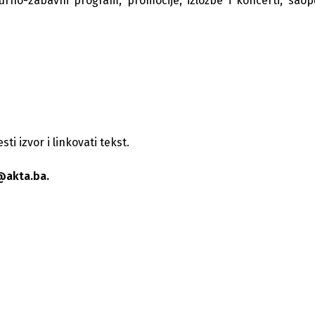
rno-zabavni program, promocije, izložbe i koncerti, saopć
i izvor i linkovati tekst.
@akta.ba.