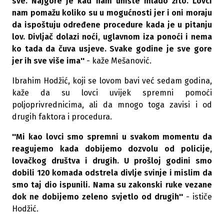
sve. Najgore je kad nam unište mlado žito. Lovci
nam pomažu koliko su u mogućnosti jer i oni moraju
da ispoštuju određene procedure kada je u pitanju
lov. Divljač dolazi noći, uglavnom iza ponoći i nema
ko tada da čuva usjeve. Svake godine je sve gore
jer ih sve više ima''
- kaže Mešanović.
Ibrahim Hodžić, koji se lovom bavi već sedam godina,
kaže da su lovci uvijek spremni pomoći
poljoprivrednicima, ali da mnogo toga zavisi i od
drugih faktora i procedura.
''Mi kao lovci smo spremni u svakom momentu da
reagujemo kada dobijemo dozvolu od policije,
lovačkog društva i drugih. U prošloj godini smo
dobili 120 komada odstrela divlje svinje i mislim da
smo taj dio ispunili. Nama su zakonski ruke vezane
dok ne dobijemo zeleno svjetlo od drugih''
- ističe
Hodžić.