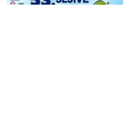
26.06.2026
|
VIŠE OD 150 IZLAGAČA
Sajam šljive u Gradačcu od 13. do 15. augusta
17.06.2026
|
OBNOVA FASADE