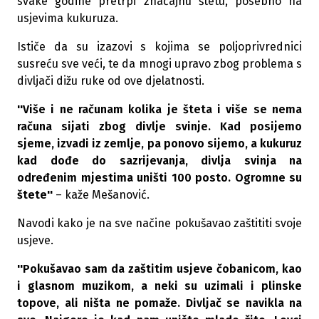
svake godine pretrpi značajnu štetu, posebno na
usjevima kukuruza.
Ističe da su izazovi s kojima se poljoprivrednici
susreću sve veći, te da mnogi upravo zbog problema s
divljači dižu ruke od ove djelatnosti.
''Više i ne računam kolika je šteta i više se nema
računa sijati zbog divlje svinje. Kad posijemo
sjeme, izvadi iz zemlje, pa ponovo sijemo, a kukuruz
kad dođe do sazrijevanja, divlja svinja na
određenim mjestima uništi 100 posto. Ogromne su
štete''
– kaže Mešanović.
Navodi kako je na sve načine pokušavao zaštititi svoje
usjeve.
''Pokušavao sam da zaštitim usjeve čobanicom, kao
i glasnom muzikom, a neki su uzimali i plinske
topove, ali ništa ne pomaže. Divljač se navikla na