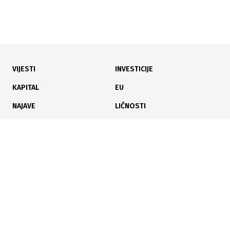
VIJESTI
INVESTICIJE
17.06.2026
|
MALA OPĆINA, VELIKI RAZULTATI
KAPITAL
EU
Tešanj prestigao Tuzlu i Zenicu po prometu na
NAJAVE
LIČNOSTI
fiskalnim računima
KARIJERA
PAUZA
ANALIZE