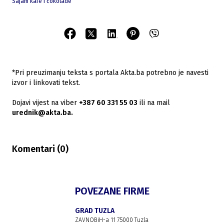
Sajam kafe i čokolade
*Pri preuzimanju teksta s portala Akta.ba potrebno je navesti
izvor i linkovati tekst.
Dojavi vijest na viber
+387 60 331 55 03
ili na mail
urednik@akta.ba.
Komentari (
0
)
POVEZANE FIRME
GRAD TUZLA
ZAVNOBiH-a 11 75000 Tuzla