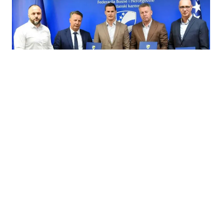
07.08.2026
|
INFRASTRUKTURA
TK ulaže 13,9 miliona KM u vodosnabdijevanje Tuzle i
Gradačca