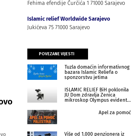
Fehima efendije Čurčića 1 71000 Sarajevo
Islamic relief Worldwide Sarajevo
Jukićeva 75 71000 Sarajevo
POVEZANE VIJESTI
Tuzla domaćin informativnog
bazara Islamic Reliefa o
sponzorstvu jetima
ISLAMIC RELIEF BiH poklonila
JU Dom zdravlja Zenica
Novo
mikroskop Olympus evident
BX53F-1-2
Apel za pomoć
Više od 1.000 penzionera iz
evo