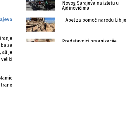
Novog Sarajeva na izletu u
Ajdinovićima
rajevo
Apel za pomoć narodu Libije
iranje
Predstavnici organizacije
eba za
Islamic Relif posjetili su Grad
Bihać i Grad Bosanska Krupa
ali je
veliki
Islamic Relief proveo praćenje
prinošenja kurbana namijenjenih
stanovništvu BiH
slamic
Donesimo istinsku radost Kurban
strane
bajrama onima koji su u potrebi!
Općina Novo Sarajevo donirala
32.000 KM SOS Dječijim selima u BiH
Nahrani najugroženije među nama
- doniraj ramazanski paket!