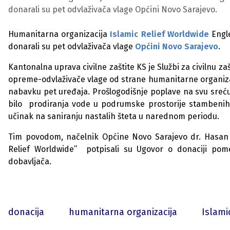
donarali su pet odvlaživača vlage Općini Novo Sarajevo.
Humanitarna organizacija
Islamic Relief Worldwide
Engl
donarali su pet odvlaživača vlage
Općini Novo Sarajevo
.
Kantonalna uprava civilne zaštite KS je Službi za civilnu z
opreme-odvlaživače vlage od strane humanitarne organizac
nabavku pet uređaja. Prošlogodišnje poplave na svu sreću n
bilo prodiranja vode u podrumske prostorije stambenih i
učinak na saniranju nastalih šteta u narednom periodu.
Tim povodom, načelnik Općine Novo Sarajevo dr. Hasan T
Relief Worldwide” potpisali su Ugovor o donaciji pom
dobavljača.
donacija
humanitarna organizacija
Islami