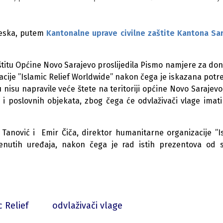
eska, putem
Kantonalne uprave civilne zaštite Kantona Sa
aštitu Općine Novo Sarajevo proslijedila Pismo namjere za don
ije ”Islamic Relief Worldwide” nakon čega je iskazana potr
isu napravile veće štete na teritoriji općine Novo Sarajevo, 
 poslovnih objekata, zbog čega će odvlaživači vlage imati 
anović i Emir Čiča, direktor humanitarne organizacije ”I
enutih uređaja, nakon čega je rad istih prezentova od 
c Relief
odvlaživači vlage