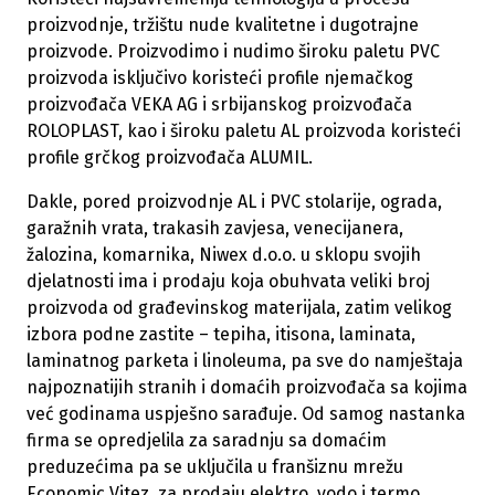
proizvodnje, tržištu nude kvalitetne i dugotrajne
proizvode. Proizvodimo i nudimo široku paletu PVC
proizvoda isključivo koristeći profile njemačkog
proizvođača VEKA AG i srbijanskog proizvođača
ROLOPLAST, kao i široku paletu AL proizvoda koristeći
profile grčkog proizvođača ALUMIL.
Dakle, pored proizvodnje AL i PVC stolarije, ograda,
garažnih vrata, trakasih zavjesa, venecijanera,
žalozina, komarnika, Niwex d.o.o. u sklopu svojih
djelatnosti ima i prodaju koja obuhvata veliki broj
proizvoda od građevinskog materijala, zatim velikog
izbora podne zastite – tepiha, itisona, laminata,
laminatnog parketa i linoleuma, pa sve do namještaja
najpoznatijih stranih i domaćih proizvođača sa kojima
već godinama uspješno sarađuje. Od samog nastanka
firma se opredjelila za saradnju sa domaćim
preduzećima pa se uključila u franšiznu mrežu
Economic Vitez, za prodaju elektro, vodo i termo