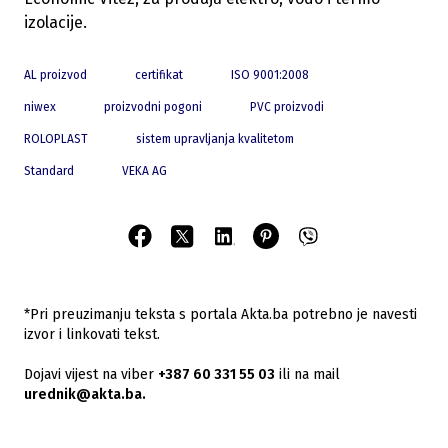
izolacije.
AL proizvod
certifikat
ISO 9001:2008
niwex
proizvodni pogoni
PVC proizvodi
ROLOPLAST
sistem upravljanja kvalitetom
Standard
VEKA AG
*Pri preuzimanju teksta s portala Akta.ba potrebno je navesti
izvor i linkovati tekst.
Dojavi vijest na viber
+387 60 331 55 03
ili na mail
urednik@akta.ba.