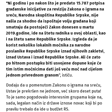
"Ni godinu i po nakon što je predato 15.787 potpisa
građanske inicijative za reviziju Zakona o igrama na
sreću, Narodna skupština Republike Srpske, nije
našla za shodno da ispoštuje volju građana koji
smatraju da postojeći Zakon donesen u martu
2019.godine, ide na štetu radnika u ovoj oblasti, kao
i na štetu same Republike Srpske. Izgleda da je
korist nekoliko lokalnih moćnika za narodne
poslanike Republike Srpske iznad njihovih zakletvi,
iznad Ustava i iznad Republike Srpske. Ali će zato
po hitnom postupku biti usvojene dopune koje će
tim istim moćnicima dati još veću moć nad cijelom
jednom privrednom granom
", ističu.
Dodaju da u pomenutom Zakonu o igrama na sreću,
Ustav je prekršen ne jednom, već skoro deset puta!
To je samo pogodovalo interesnim grupama koje na,
sada, legalan način iz države iznose novac koji bi po
pravilu trebalo da ide u budžet RS.