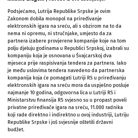
Podsjećamo, Lutrija Republike Srpske je ovim
Zakonom dobila monopol na priređivanje
elektronskih igara na sreću, ali s obzirom na to da
nema ni opremu, ni stručnjake, umjesto da za
partnera izabere provjerene kompanije koje na tom
polju djeluju godinama u Republici Srpskoj, izabrali su
kompaniju koja je osnovana u Švajcarskoj dva
mjeseca prije raspisivanja tendera za partnera. Iako
je među uslovima tendera navedeno da partnerska
kompanija koja će pomagati Lutriji RS u priređivanju
elektronskih igara na sreću mora da uspješno posluje
najmanje 10 godina, odgovorna lica u Lutriji RS i
Ministarstvu finansija RS svjesno su u propast poveli
privatne priređivače igara na sreću, 11.000 radnika
koji rade direktno i indirektno u ovoj industriji, Lutriju
Republike Srpske i još svjesnije oštetili državni
budžet.