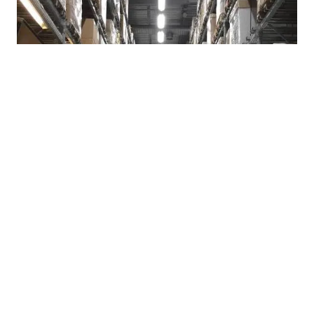
07.08.2026
|
POTROŠAČI TRAŽE HITNE MJERE
Suša i rast cijena ponovo otvorili pitanje formiranja
robnih rezervi u Republici Srpskoj