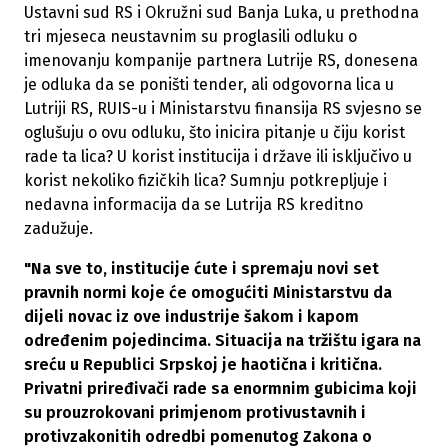
Ustavni sud RS i Okružni sud Banja Luka, u prethodna
tri mjeseca neustavnim su proglasili odluku o
imenovanju kompanije partnera Lutrije RS, donesena
je odluka da se poništi tender, ali odgovorna lica u
Lutriji RS, RUIS-u i Ministarstvu finansija RS svjesno se
oglušuju o ovu odluku, što inicira pitanje u čiju korist
rade ta lica? U korist institucija i države ili isključivo u
korist nekoliko fizičkih lica? Sumnju potkrepljuje i
nedavna informacija da se Lutrija RS kreditno
zadužuje.
"Na sve to, institucije ćute i spremaju novi set
pravnih normi koje će omogućiti Ministarstvu da
dijeli novac iz ove industrije šakom i kapom
određenim pojedincima. Situacija na tržištu igara na
sreću u Republici Srpskoj je haotična i kritična.
Privatni priređivači rade sa enormnim gubicima koji
su prouzrokovani primjenom protivustavnih i
protivzakonitih odredbi pomenutog Zakona o