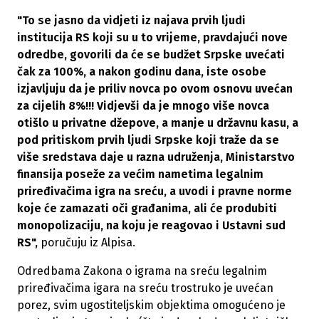
"To se jasno da vidjeti iz najava prvih ljudi
institucija RS koji su u to vrijeme, pravdajući nove
odredbe, govorili da će se budžet Srpske uvećati
čak za 100%, a nakon godinu dana, iste osobe
izjavljuju da je priliv novca po ovom osnovu uvećan
za cijelih 8%!!! Vidjevši da je mnogo više novca
otišlo u privatne džepove, a manje u državnu kasu, a
pod pritiskom prvih ljudi Srpske koji traže da se
više sredstava daje u razna udruženja, Ministarstvo
finansija poseže za većim nametima legalnim
priređivačima igra na sreću, a uvodi i pravne norme
koje će zamazati oči građanima, ali će produbiti
monopolizaciju, na koju je reagovao i Ustavni sud
RS",
poručuju iz Alpisa.
Odredbama Zakona o igrama na sreću legalnim
priređivačima igara na sreću trostruko je uvećan
porez, svim ugostiteljskim objektima omogućeno je