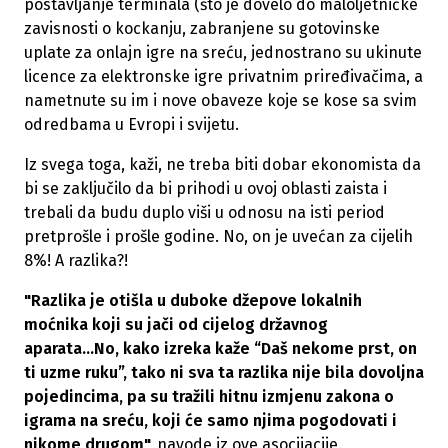
postavljanje terminala (što je dovelo do maloljetničke
zavisnosti o kockanju, zabranjene su gotovinske
uplate za onlajn igre na sreću, jednostrano su ukinute
licence za elektronske igre privatnim priređivačima, a
nametnute su im i nove obaveze koje se kose sa svim
odredbama u Evropi i svijetu.
Iz svega toga, kaži, ne treba biti dobar ekonomista da
bi se zaključilo da bi prihodi u ovoj oblasti zaista i
trebali da budu duplo viši u odnosu na isti period
pretprošle i prošle godine. No, on je uvećan za cijelih
8%! A razlika?!
"Razlika je otišla u duboke džepove lokalnih
moćnika koji su jači od cijelog državnog
aparata...No, kako izreka kaže “Daš nekome prst, on
ti uzme ruku”, tako ni sva ta razlika nije bila dovoljna
pojedincima, pa su tražili hitnu izmjenu zakona o
igrama na sreću, koji će samo njima pogodovati i
nikome drugom",
navode iz ove asocijacije.