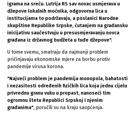
igrama na sreću. Lutrija RS sav novac usmjerava u
džepove lokalnih moćnika, odgovorna lica u
institucijama to podržavaju, a poslanici Narodne
skupštine Republike Srpske, ćutanjem na građansku
inicijativu saučestvuju u presusmjeravanju novca
građana iz državnog budžeta u tuđe džepove".
U tome svemu, smatraju da najmanji problem
pričinjavaju ekonomske mjere za borbu protiv
pandemije virusa korona.
"Najveći problem je pandemija monopola, bahatosti
i nezasitosti određenih fizičkih lica koja jednu cijelu
privrednu granu vuku u propast, nanoseći tim
ogromnu štetu Republici Srpskoj i njenim
građanima"
, poručili su na kraju saopćenja.