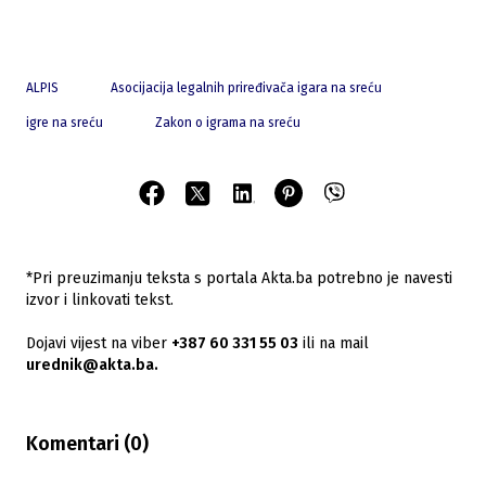
ALPIS
Asocijacija legalnih priređivača igara na sreću
igre na sreću
Zakon o igrama na sreću
*Pri preuzimanju teksta s portala Akta.ba potrebno je navesti
izvor i linkovati tekst.
Dojavi vijest na viber
+387 60 331 55 03
ili na mail
urednik@akta.ba.
Komentari (
0
)