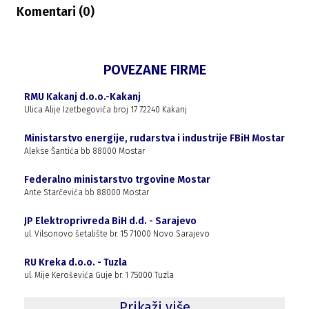
Komentari (
0
)
POVEZANE FIRME
RMU Kakanj d.o.o.-Kakanj
Ulica Alije Izetbegovića broj 17 72240 Kakanj
Ministarstvo energije, rudarstva i industrije FBiH Mostar
Alekse Šantića bb 88000 Mostar
Federalno ministarstvo trgovine Mostar
Ante Starčevića bb 88000 Mostar
JP Elektroprivreda BiH d.d. - Sarajevo
ul. Vilsonovo šetalište br. 15 71000 Novo Sarajevo
RU Kreka d.o.o. - Tuzla
ul. Mije Keroševića Guje br. 1 75000 Tuzla
Prikaži više