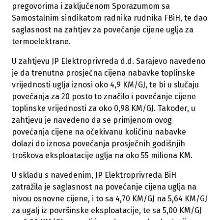
pregovorima i zaključenom Sporazumom sa
Samostalnim sindikatom radnika rudnika FBiH, te dao
saglasnost na zahtjev za povećanje cijene uglja za
termoelektrane.
U zahtjevu JP Elektroprivreda d.d. Sarajevo navedeno
je da trenutna prosječna cijena nabavke toplinske
vrijednosti uglja iznosi oko 4,9 KM/GJ, te bi u slučaju
povećanja za 20 posto to značilo i povećanje cijene
toplinske vrijednosti za oko 0,98 KM/GJ. Također, u
zahtjevu je navedeno da se primjenom ovog
povećanja cijene na očekivanu količinu nabavke
dolazi do iznosa povećanja prosječnih godišnjih
troškova eksploatacije uglja na oko 55 miliona KM.
U skladu s navedenim, JP Elektroprivreda BiH
zatražila je saglasnost na povećanje cijena uglja na
nivou osnovne cijene, i to sa 4,70 KM/GJ na 5,64 KM/GJ
za ugalj iz površinske eksploatacije, te sa 5,00 KM/GJ