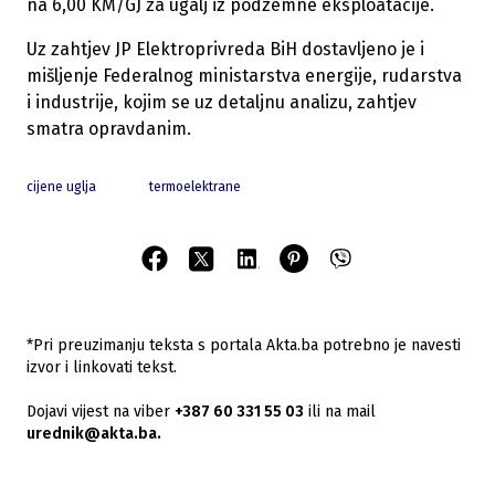
na 6,00 KM/GJ za ugalj iz podzemne eksploatacije.
Uz zahtjev JP Elektroprivreda BiH dostavljeno je i
mišljenje Federalnog ministarstva energije, rudarstva
i industrije, kojim se uz detaljnu analizu, zahtjev
smatra opravdanim.
cijene uglja
termoelektrane
*Pri preuzimanju teksta s portala Akta.ba potrebno je navesti
izvor i linkovati tekst.
Dojavi vijest na viber
+387 60 331 55 03
ili na mail
urednik@akta.ba.