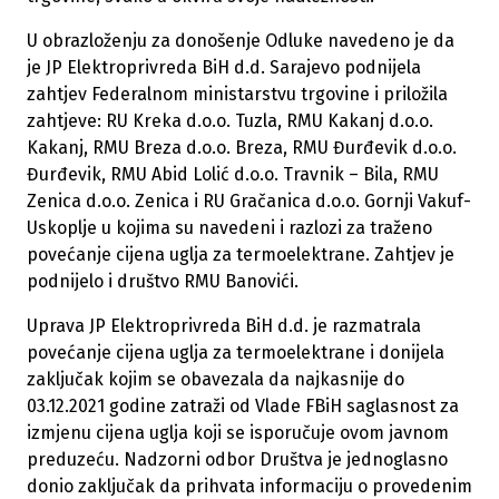
U obrazloženju za donošenje Odluke navedeno je da
je JP Elektroprivreda BiH d.d. Sarajevo podnijela
zahtjev Federalnom ministarstvu trgovine i priložila
zahtjeve: RU Kreka d.o.o. Tuzla, RMU Kakanj d.o.o.
Kakanj, RMU Breza d.o.o. Breza, RMU Đurđevik d.o.o.
Đurđevik, RMU Abid Lolić d.o.o. Travnik – Bila, RMU
Zenica d.o.o. Zenica i RU Gračanica d.o.o. Gornji Vakuf-
Uskoplje u kojima su navedeni i razlozi za traženo
povećanje cijena uglja za termoelektrane. Zahtjev je
podnijelo i društvo RMU Banovići.
Uprava JP Elektroprivreda BiH d.d. je razmatrala
povećanje cijena uglja za termoelektrane i donijela
zaključak kojim se obavezala da najkasnije do
03.12.2021 godine zatraži od Vlade FBiH saglasnost za
izmjenu cijena uglja koji se isporučuje ovom javnom
preduzeću. Nadzorni odbor Društva je jednoglasno
donio zaključak da prihvata informaciju o provedenim