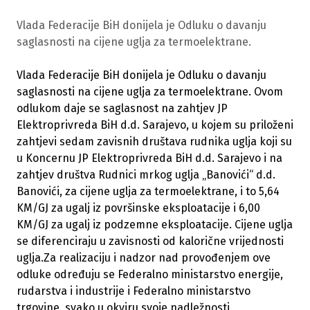
Vlada Federacije BiH donijela je Odluku o davanju
saglasnosti na cijene uglja za termoelektrane.
Vlada Federacije BiH donijela je Odluku o davanju
saglasnosti na cijene uglja za termoelektrane. Ovom
odlukom daje se saglasnost na zahtjev JP
Elektroprivreda BiH d.d. Sarajevo, u kojem su priloženi
zahtjevi sedam zavisnih društava rudnika uglja koji su
u Koncernu JP Elektroprivreda BiH d.d. Sarajevo i na
zahtjev društva Rudnici mrkog uglja „Banovići“ d.d.
Banovići, za cijene uglja za termoelektrane, i to 5,64
KM/GJ za ugalj iz površinske eksploatacije i 6,00
KM/GJ za ugalj iz podzemne eksploatacije. Cijene uglja
se diferenciraju u zavisnosti od kalorične vrijednosti
uglja.
Za realizaciju i nadzor nad provođenjem ove
odluke određuju se Federalno ministarstvo energije,
rudarstva i industrije i Federalno ministarstvo
trgovine, svako u okviru svoje nadležnosti.