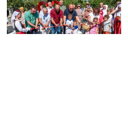
05.08.2026
|
VRIJEDNA INVESTICIJA U KRUPI
Pušten u funkciju put Zalin – Veliki Dubovik, projekat
vrijedan 1,4 miliona KM