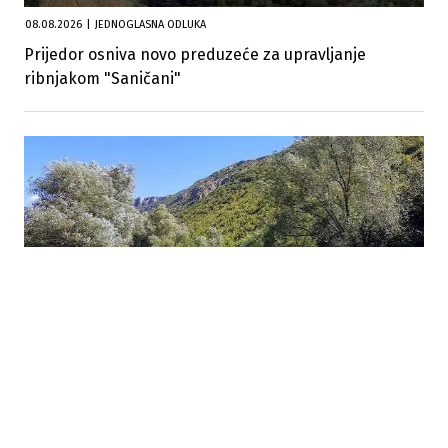
08.08.2026
|
JEDNOGLASNA ODLUKA
Prijedor osniva novo preduzeće za upravljanje
ribnjakom "Saničani"
07.08.2026
|
NOVI MODEL OČUVANJA PRIRODE
FBiH pokreće OECM sistem: Oko 50.000 hektara više
pod efektivnim očuvanjem prirode