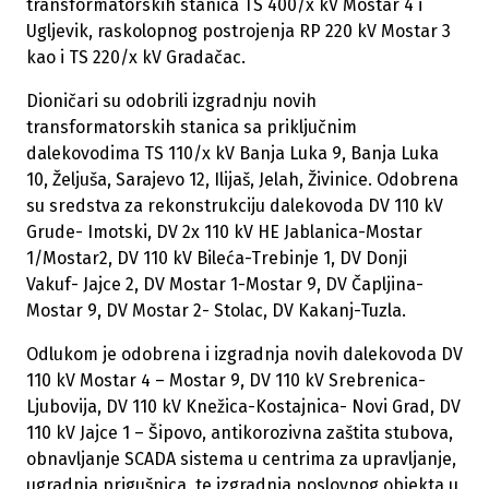
transformatorskih stanica TS 400/x kV Mostar 4 i
Ugljevik, raskolopnog postrojenja RP 220 kV Mostar 3
kao i TS 220/x kV Gradačac.
Dioničari su odobrili izgradnju novih
transformatorskih stanica sa priključnim
dalekovodima TS 110/x kV Banja Luka 9, Banja Luka
10, Željuša, Sarajevo 12, Ilijaš, Jelah, Živinice. Odobrena
su sredstva za rekonstrukciju dalekovoda DV 110 kV
Grude- Imotski, DV 2x 110 kV HE Jablanica-Mostar
1/Mostar2, DV 110 kV Bileća-Trebinje 1, DV Donji
Vakuf- Jajce 2, DV Mostar 1-Mostar 9, DV Čapljina-
Mostar 9, DV Mostar 2- Stolac, DV Kakanj-Tuzla.
Odlukom je odobrena i izgradnja novih dalekovoda DV
110 kV Mostar 4 – Mostar 9, DV 110 kV Srebrenica-
Ljubovija, DV 110 kV Knežica-Kostajnica- Novi Grad, DV
110 kV Jajce 1 – Šipovo, antikorozivna zaštita stubova,
obnavljanje SCADA sistema u centrima za upravljanje,
ugradnja prigušnica, te izgradnja poslovnog objekta u