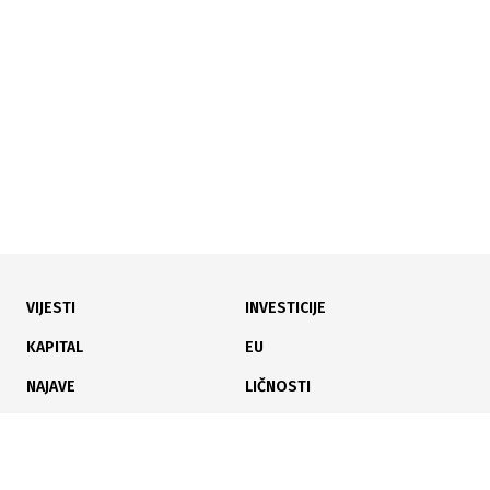
Državljanstvo BiH za osobe od naročite koristi: u četiri
godine odobrena 43 zahtjeva
VIJESTI
INVESTICIJE
05.08.2026
|
REORGANIZACIJA
KAPITAL
EU
Za Ribnjak "Saničani" osigurano 3,8 miliona KM
NAJAVE
LIČNOSTI
KARIJERA
PAUZA
ANALIZE