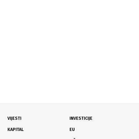
08.04.2024
|
LJUBITELJI PILETINE UŽIVAJU
Dugi redovi ispred restorana se isplatili: Pogledajte
koliko je zaradio KFC u BiH
VIJESTI
INVESTICIJE
07.09.2023
|
VIŠE OD 100 KOMPANIJA
KAPITAL
EU
Održan drugi networking događaj "Summer Barbecue