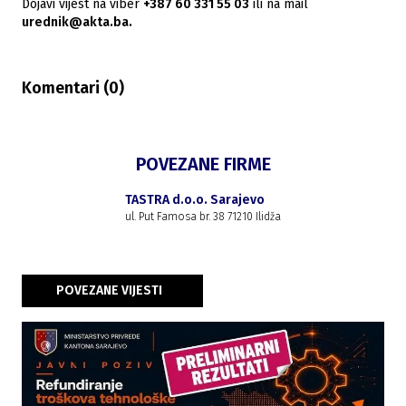
Dojavi vijest na viber
+387 60 331 55 03
ili na mail
urednik@akta.ba.
Komentari (
0
)
POVEZANE FIRME
TASTRA d.o.o. Sarajevo
ul. Put Famosa br. 38 71210 Ilidža
POVEZANE VIJESTI