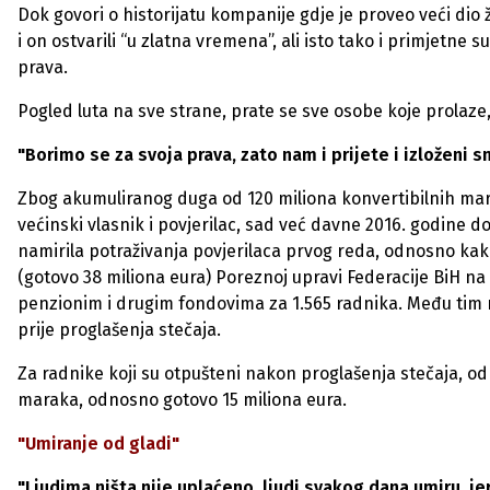
Dok govori o historijatu kompanije gdje je proveo veći dio
i on ostvarili “u zlatna vremena”, ali isto tako i primjetne
prava.
Pogled luta na sve strane, prate se sve osobe koje prolaze,
"Borimo se za svoja prava, zato nam i prijete i izloženi s
Zbog akumuliranog duga od 120 miliona konvertibilnih mara
većinski vlasnik i povjerilac, sad već davne 2016. godine d
namirila potraživanja povjerilaca prvog reda, odnosno kak
(gotovo 38 miliona eura) Poreznoj upravi Federacije BiH n
penzionim i drugim fondovima za 1.565 radnika. Među tim ra
prije proglašenja stečaja.
Za radnike koji su otpušteni nakon proglašenja stečaja, odn
maraka, odnosno gotovo 15 miliona eura.
"Umiranje od gladi"
"Ljudima ništa nije uplaćeno, ljudi svakog dana umiru, j