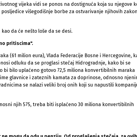
 životnog vijeka vidi se ponos na dostignuća koja su njegove 
 su posljedice višegodišnje borbe za ostvarivanje njihovih zako
 kao da će nešto loše da se desi.
mo pritiscima".
ka (61 milion eura), Vlada Federacije Bosne i Hercegovine, k
onosi odluku da se proglasi stečaj Hidrogradnje, kako bi se
o bi bilo uplaćeno gotovo 72,5 miliona konvertibilnih maraka
a ime glavnice i zateznih kamata za doprinose, odnosno njen
dnicima se nalazi veliki broj onih koji su napustili kompaniju
osni njih 575, treba biti isplaćeno 30 miliona konvertibilnih
er ne mogu da odu u penziju. Od proglašenja stečaja, za ovih