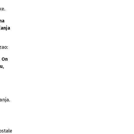
ke.
 na
čanja
zao:
. On
u,
anja.
ostale