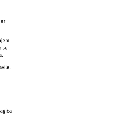
jer
enjem
o se
a.
vile.
lagića