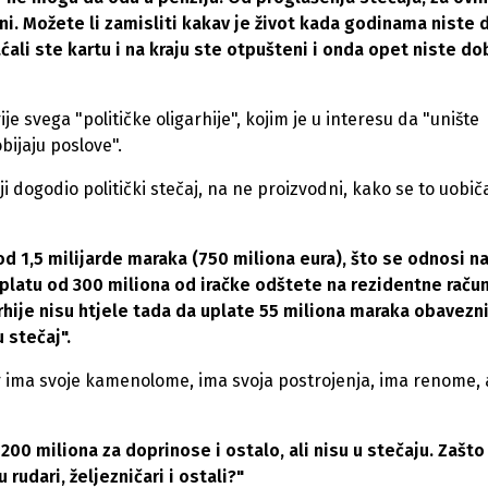
i. Možete li zamisliti kakav je život kada godinama niste d
aćali ste kartu i na kraju ste otpušteni i onda opet niste dob
ije svega "političke oligarhije", kojim je u interesu da "unište
bijaju poslove".
i dogodio politički stečaj, na ne proizvodni, kako se to uobič
od 1,5 milijarde maraka (750 miliona eura), što se odnosi n
naplatu od 300 miliona od iračke odštete na rezidentne raču
arhije nisu htjele tada da uplate 55 miliona maraka obavezn
 stečaj".
r ima svoje kamenolome, ima svoja postrojenja, ima renome, a
 200 miliona za doprinose i ostalo, ali nisu u stečaju. Zašto
 rudari, željezničari i ostali?"