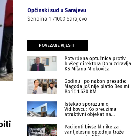
Općinski sud u Sarajevu
Šenoina 1 71000 Sarajevo
POVEZANE VIJESTI
Potvrđena optužnica protiv
bivšeg direktora Dom zdravlja
KS Milana Miokovića
Godinu i po nakon presude:
Magoda još nije platio Besimi
Borić 1.620 KM
Istekao sporazum o
Vidikovcu: Ko preuzima
atraktivni objekat na
Trebeviću?
ili
Pacijenti bivše klinike za
vantjelesnu oplodnju traže