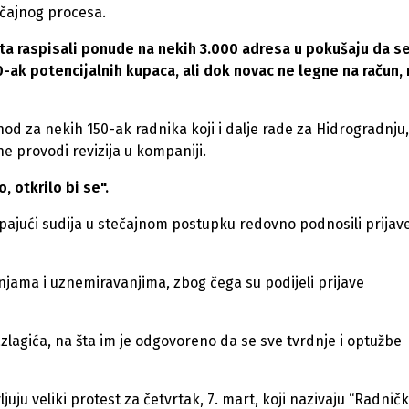
ečajnog procesa.
uta raspisali ponude na nekih 3.000 adresa u pokušaju da s
-ak potencijalnih kupaca, ali dok novac ne legne na račun, 
rihod za nekih 150-ak radnika koji i dalje rade za Hidrogradnju,
e provodi revizija u kompaniji.
, otkrilo bi se".
tupajući sudija u stečajnom postupku redovno podnosili prijav
tnjama i uznemiravanjima, zbog čega su podijeli prijave
azlagića, na šta im je odgovoreno da se sve tvrdnje i optužbe
ljuju veliki protest za četvrtak, 7. mart, koji nazivaju “Radnič