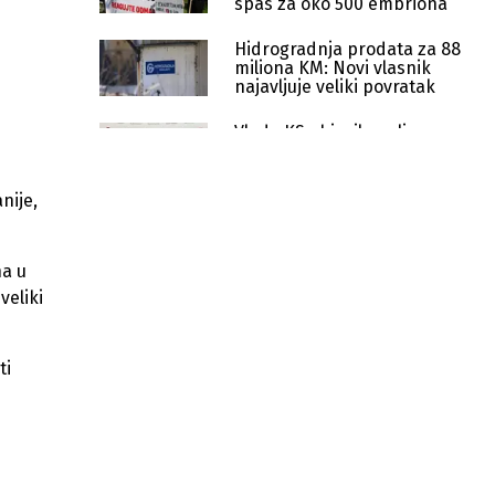
spas za oko 500 embriona
Hidrogradnja prodata za 88
miliona KM: Novi vlasnik
najavljuje veliki povratak
Vlada KS objavila online
registar imovine: Građanima
dostupan pregled uz
interaktivnu mapu
nije,
Privrednici plaćaju punu cijenu:
Popust od 50% na sudske izvode nije
funkcionalan
na u
Japanci sele u Konjic i podsjetili na
veliki
slučaj bivšeg vlasnika koji je završio
na sudu
ti
U četiri mjeseca podignute 62
optužnice za nasilje u porodici u KS
Na prodaji imovina firme Foto Art
koja to faktički nije