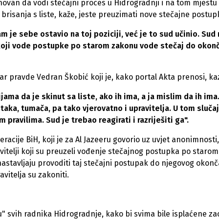
ovan da vodi stečajni proces u Hidrogradnji i na tom mjestu
brisanja s liste, kaže, jeste preuzimati nove stečajne postup
m je sebe ostavio na toj poziciji, već je to sud učinio. Sud
ci koji vode postupke po starom zakonu vode stečaj do okon
r pravde Vedran Škobić koji je, kako portal Akta prenosi, ka
ma da je skinut sa liste, ako ih ima, a ja mislim da ih ima
aka, tumača, pa tako vjerovatno i upravitelja. U tom slučaj
pravilima. Sud je trebao reagirati i razriješiti ga".
eracije BiH, koji je za Al Jazeeru govorio uz uvjet anonimnosti,
vitelji koji su preuzeli vođenje stečajnog postupka po starom
stavljaju provoditi taj stečajni postupak do njegovog okonč
vitelja su zakoniti.
su" svih radnika Hidrogradnje, kako bi svima bile isplaćene za