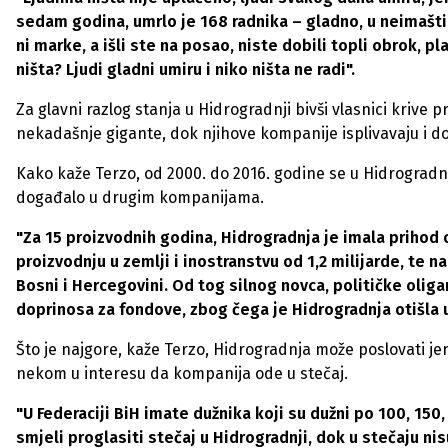
sedam godina, umrlo je 168 radnika – gladno, u neimaštin
ni marke, a išli ste na posao, niste dobili topli obrok, pl
ništa? Ljudi gladni umiru i niko ništa ne radi".
Za glavni razlog stanja u Hidrogradnji bivši vlasnici krive pr
nekadašnje gigante, dok njihove kompanije isplivavaju i do
Kako kaže Terzo, od 2000. do 2016. godine se u Hidrogradnj
događalo u drugim kompanijama.
"Za 15 proizvodnih godina, Hidrogradnja je imala prihod 
proizvodnju u zemlji i inostranstvu od 1,2 milijarde, te 
Bosni i Hercegovini. Od tog silnog novca, političke olig
doprinosa za fondove, zbog čega je Hidrogradnja otišla u
Što je najgore, kaže Terzo, Hidrogradnja može poslovati je
nekom u interesu da kompanija ode u stečaj.
"U Federaciji BiH imate dužnika koji su dužni po 100, 150,
smjeli proglasiti stečaj u Hidrogradnji, dok u stečaju nisu