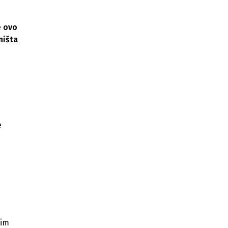
e ovo
ništa
e
kim