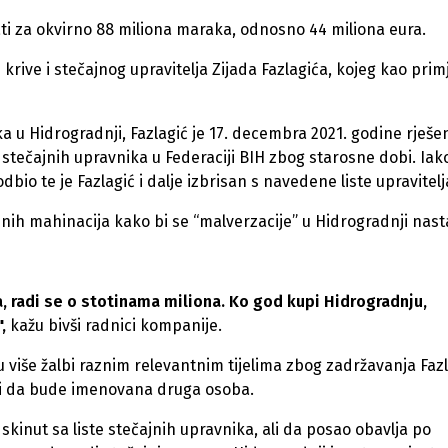
i za okvirno 88 miliona maraka, odnosno 44 miliona eura.
krive i stečajnog upravitelja Zijada Fazlagića, kojeg kao prim
a u Hidrogradnji, Fazlagić je 17. decembra 2021. godine rješ
 stečajnih upravnika u Federaciji BIH zbog starosne dobi. Iak
odbio te je Fazlagić i dalje izbrisan s navedene liste upravitelj
udnih mahinacija kako bi se “malverzacije” u Hidrogradnji nasta
a, radi se o stotinama miliona. Ko god kupi Hidrogradnju,
",
kažu bivši radnici kompanije.
 su više žalbi raznim relevantnim tijelima zbog zadržavanja Faz
n i da bude imenovana druga osoba.
skinut sa liste stečajnih upravnika, ali da posao obavlja po