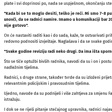
plate i svi doprinosi po, nada se uspješnom, okončanju st
"Kada bi se to moglo desiti, teško je reći. Mi smo 7-8 p
unovči, da se radnici namire. Imamo u komunikaciji bar 20
nije gotovo".
On će nastaviti raditi kao i do sada, kaže, te ostvarivati p
redovno podnositi izvještaje. Naglašava i da se svake godin
"Svake godine reviziju radi neko drugi. Da ima išta sporno
Što se tiče optužbi bivših radnika, navodi da su i on i pos
nadležnim tijelima.
Radnici, s druge strane, također tvrde da su izloženi prije
relevantnim policijskim i pravosudnim tijelima.
Ujedno, navode da su podnijeli i više zahtjeva za smjenu F
istražuju.
I dok se ne riješi pitanje stečajnog upravnika, radnici najav