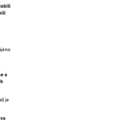
Presuda u slučaju Džene Gadžun:
obili
Izrečene zatvorske kazne i zabrane
ili
radu ljekarima
Tužilaštvo KS: Potvrđena optužnica
protiv 14 osoba u predmetu
"Koverta"
ajeno
a
ne u
ih
li je
 su