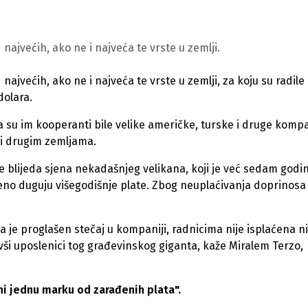
 najvećih, ako ne i najveća te vrste u zemlji.
najvećih, ako ne i najveća te vrste u zemlji, za koju su radile
dolara.
da su im kooperanti bile velike američke, turske i druge kompa
i i drugim zemljama.
je blijeda sjena nekadašnjeg velikana, koji je već sedam godi
eno duguju višegodišnje plate. Zbog neuplaćivanja doprinosa 
 je proglašen stečaj u kompaniji, radnicima nije isplaćena ni
ši uposlenici tog građevinskog giganta, kaže Miralem Terzo,
ni jednu marku od zarađenih plata".