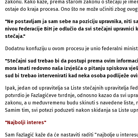
zakonu. Kako kaže, prema starom zakonu o stečaju je imen
ostaje do kraja procesa. Ono što ne može učiniti zbog ovog 
"Ne postavljam ja sam sebe na poziciju upravnika, niti sa
nivou Federacije BiH je odlučio da svi stečajni upravni
stečaja."
Dodatnu konfuziju u ovom procesu je unio federalni minista
"Stečajni sud trebao bi da postupi prema ovim informacija
mora imati redovno naša izvješća o pitanju spiskova vješt
sud bi trebao intervenirati kad neka osoba podliježe ovim 
Ipak, jedan od upravitelja sa Liste stečajnih upravitelja Fed
potvrdio je Fazlagićeve tvrdnje, odnosno kazao da svi upra
zakonu, a u međuvremenu budu skinuti s navedene liste, na
Samim tim, svi potezi poduzeti nakon skidanja sa Liste upra
"Najbolji interes"
Sam Fazlagić kaže da će nastaviti raditi "najbolje u intere