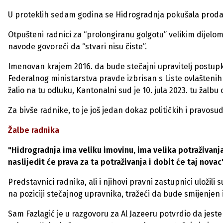
U proteklih sedam godina se Hidrogradnja pokušala prodat
Otpušteni radnici za “prolongiranu golgotu” velikim dijelom 
navode govoreći da “stvari nisu čiste”.
Imenovan krajem 2016. da bude stečajni upravitelj postupk
Federalnog ministarstva pravde izbrisan s Liste ovlaštenih
žalio na tu odluku, Kantonalni sud je 10. jula 2023. tu žalbu 
Za bivše radnike, to je još jedan dokaz političkih i pravos
Žalbe radnika
"Hidrogradnja ima veliku imovinu, ima velika potraživanj
naslijedit će prava za ta potraživanja i dobit će taj novac
Predstavnici radnika, ali i njihovi pravni zastupnici uložili
na poziciji stečajnog upravnika, tražeći da bude smijenje
Sam Fazlagić je u razgovoru za Al Jazeeru potvrdio da jeste 