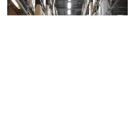
07.08.2026
|
POTROŠAČI TRAŽE HITNE MJERE
Suša i rast cijena ponovo otvorili pitanje formiranja
robnih rezervi u Republici Srpskoj