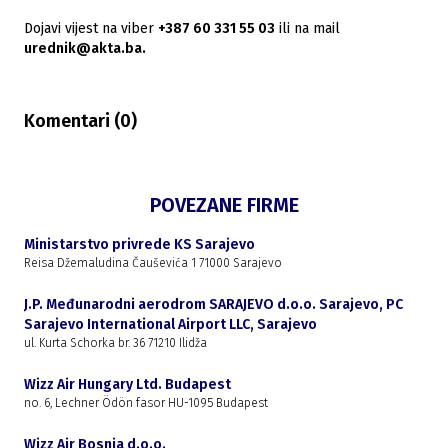
Dojavi vijest na viber
+387 60 331 55 03
ili na mail
urednik@akta.ba.
Komentari (
0
)
POVEZANE FIRME
Ministarstvo privrede KS Sarajevo
Reisa Džemaludina Čauševića 1 71000 Sarajevo
J.P. Međunarodni aerodrom SARAJEVO d.o.o. Sarajevo, PC
Sarajevo International Airport LLC, Sarajevo
ul. Kurta Schorka br. 36 71210 Ilidža
Wizz Air Hungary Ltd. Budapest
no. 6, Lechner Ödön fasor HU-1095 Budapest
Wizz Air Bosnia d.o.o.