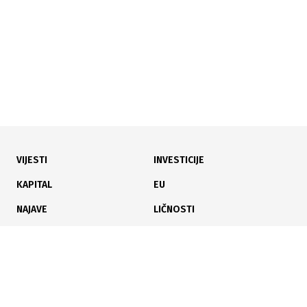
VIJESTI
INVESTICIJE
04.08.2026
|
SAOPĆENO
KAPITAL
EU
Aerodrom Sarajevo oborio rekord u broju putnika
NAJAVE
LIČNOSTI
KARIJERA
PAUZA
ANALIZE