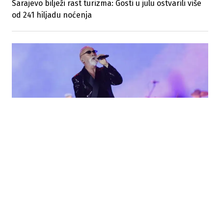
Sarajevo bilježi rast turizma: Gosti u julu ostvarili više
od 241 hiljadu noćenja
07.08.2026
|
RAST DOLAZAKA I NOĆENJA
Koncerti Dine Merlina povećali promet u KS za 48,4
posto