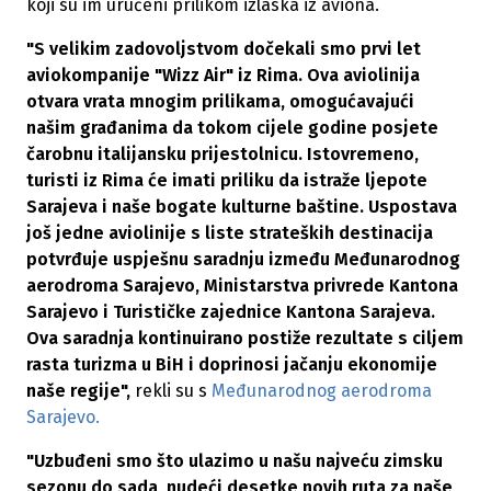
koji su im uručeni prilikom izlaska iz aviona.
"S velikim zadovoljstvom dočekali smo prvi let
aviokompanije "Wizz Air" iz Rima. Ova aviolinija
otvara vrata mnogim prilikama, omogućavajući
našim građanima da tokom cijele godine posjete
čarobnu italijansku prijestolnicu. Istovremeno,
turisti iz Rima će imati priliku da istraže ljepote
Sarajeva i naše bogate kulturne baštine. Uspostava
još jedne aviolinije s liste strateških destinacija
potvrđuje uspješnu saradnju između Međunarodnog
aerodroma Sarajevo, Ministarstva privrede Kantona
Sarajevo i Turističke zajednice Kantona Sarajeva.
Ova saradnja kontinuirano postiže rezultate s ciljem
rasta turizma u BiH i doprinosi jačanju ekonomije
naše regije",
rekli su s
Međunarodnog aerodroma
Sarajevo.
"Uzbuđeni smo što ulazimo u našu najveću zimsku
sezonu do sada, nudeći desetke novih ruta za naše