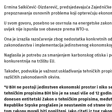
Ermina Salkičević-Dizdarević, predsjedavajuća Zajedničke 
prepoznavanja osnovnih problema koji opterećuju ekonoms
U svom govoru, posebno se osvrnula na energetske zakone i
uvijek nije ispunila sve obaveze prema WTO-u.
Ona je izrazila razočarenje zbog nedostatka konkretnih odg
zakonodavstva i implementacija jedinstvenog ekonomskog 
Naglasila je potrebu za smanjenjem karbonskog otiska i p
konkurentnija na tržištu EU.
Također, podvukla je važnost usklađivanja tehničkih propis
različitih zakonodavnih okvira.
"U BiH ne postoji jedinstven ekonomski prostor i niko se
tehničkim propisima BiH bio je na snazi više od 12 godina 
donesen entitetski Zakon o tehničkim propisima, međuti
Republike Srpske proglašen je neustavnim od strane Ust
tom zakonu morali biti poništeni. Iako citati iz tog zako