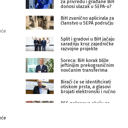
za privredu i građane BiH
donosi ulazak u SEPA-u?
BiH zvanično aplicirala za
članstvo u SEPA području
eće
Split i gradovi u BiH jačaju
saradnju kroz zajedničke
razvojne projekte
Soreca: BiH korak bliže
jeftinijim prekograničnim
novčanim transferima
Birači će se identificirati
otiskom prsta, a glasovi
brojati elektronski i ručno
PSS pokrenuo akciju za
ukidanje PDV-a na lijekove i
osnovne životne namirnice
eće
Usvojen budžet institucija BiH