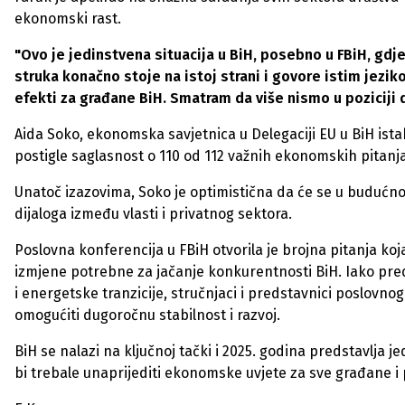
ekonomski rast.
"Ovo je jedinstvena situacija u BiH, posebno u FBiH, gd
struka konačno stoje na istoj strani i govore istim jezik
efekti za građane BiH. Smatram da više nismo u pozicij
Aida Soko, ekonomska savjetnica u Delegaciji EU u BiH istak
postigle saglasnost o 110 od 112 važnih ekonomskih pitanja
Unatoč izazovima, Soko je optimistična da će se u budućnos
dijaloga između vlasti i privatnog sektora.
Poslovna konferencija u FBiH otvorila je brojna pitanja k
izmjene potrebne za jačanje konkurentnosti BiH. Iako pred
i energetske tranzicije, stručnjaci i predstavnici poslovno
omogućiti dugoročnu stabilnost i razvoj.
BiH se nalazi na ključnoj tački i 2025. godina predstavlja je
bi trebale unaprijediti ekonomske uvjete za sve građane i 