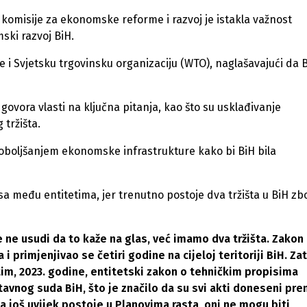
komisije za ekonomske reforme i razvoj je istakla važnost
ki razvoj BiH.
 Svjetsku trgovinsku organizaciju (WTO), naglašavajući da B
ovora vlasti na ključna pitanja, kao što su usklađivanje
tržišta.
oboljšanjem ekonomske infrastrukture kako bi BiH bila
a među entitetima, jer trenutno postoje dva tržišta u BiH zb
 ne usudi da to kaže na glas, već imamo dva tržišta. Zakon
i primjenjivao se četiri godine na cijeloj teritoriji BiH. Za
m, 2023. godine, entitetski zakon o tehničkim propisima
avnog suda BiH, što je značilo da su svi akti doneseni pr
na još uvijek postoje u Planovima rasta, oni ne mogu biti