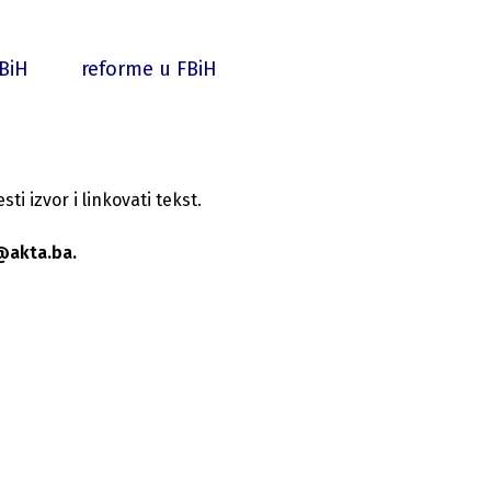
BiH
reforme u FBiH
i izvor i linkovati tekst.
@akta.ba.