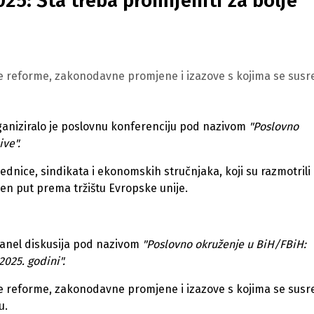
25: Šta treba promijeniti za bolje
ke reforme, zakonodavne promjene i izazove s kojima se susr
aniziralo je poslovnu konferenciju pod nazivom
"Poslovno
ive".
dnice, sindikata i ekonomskih stručnjaka, koji su razmotrili
en put prema tržištu Evropske unije.
 panel diskusija pod nazivom
"Poslovno okruženje u BiH/FBiH:
2025. godini".
ke reforme, zakonodavne promjene i izazove s kojima se susr
u.