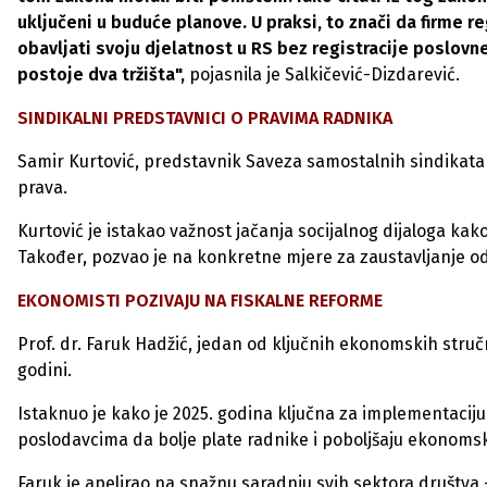
uključeni u buduće planove. U praksi, to znači da firme
obavljati svoju djelatnost u RS bez registracije poslovne
postoje dva tržišta",
pojasnila je Salkičević-Dizdarević.
SINDIKALNI PREDSTAVNICI O PRAVIMA RADNIKA
Samir Kurtović, predstavnik Saveza samostalnih sindikata B
prava.
Kurtović je istakao važnost jačanja socijalnog dijaloga kako
Također, pozvao je na konkretne mjere za zaustavljanje od
EKONOMISTI POZIVAJU NA FISKALNE REFORME
Prof. dr. Faruk Hadžić, jedan od ključnih ekonomskih stručn
godini.
Istaknuo je kako je 2025. godina ključna za implementaci
poslodavcima da bolje plate radnike i poboljšaju ekonomske
Faruk je apelirao na snažnu saradnju svih sektora društva 