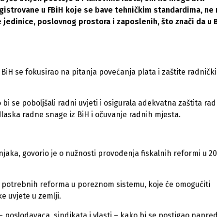
 registrovane u FBiH koje se bave tehničkim standardima, n
 jedinice, poslovnog prostora i zaposlenih, što znači da u 
iH se fokusirao na pitanja povećanja plata i zaštite radničk
 bi se poboljšali radni uvjeti i osigurala adekvatna zaštita rad
laska radne snage iz BiH i očuvanje radnih mjesta.
jaka, govorio je o nužnosti provođenja fiskalnih reformi u 20
ju potrebnih reforma u poreznom sistemu, koje će omogućiti
 uvjete u zemlji.
– poslodavaca, sindikata i vlasti – kako bi se postigao napred