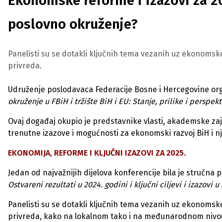
Ekonomske reforme i izazovi za 20
poslovno okruženje?
Panelisti su se dotakli ključnih tema vezanih uz ekonoms
privreda.
Udruženje poslodavaca Federacije Bosne i Hercegovine org
okruženje u FBiH i tržište BiH i EU: Stanje, prilike i perspekt
Ovaj događaj okupio je predstavnike vlasti, akademske zaje
trenutne izazove i mogućnosti za ekonomski razvoj BiH i nj
EKONOMIJA, REFORME I KLJUČNI IZAZOVI ZA 2025.
Jedan od najvažnijih dijelova konferencije bila je stručna
Ostvareni rezultati u 2024. godini i ključni ciljevi i izazovi u 
Panelisti su se dotakli ključnih tema vezanih uz ekonoms
privreda, kako na lokalnom tako i na međunarodnom nivo