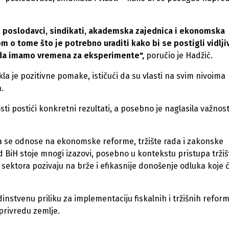
je poslodavci, sindikati, akademska zajednica i ekonomska
om o tome što je potrebno uraditi kako bi se postigli vidlji
i da imamo vremena za eksperimente",
poručio je Hadžić.
la je pozitivne pomake, ističući da su vlasti na svim nivoima
.
ti postići konkretni rezultati, a posebno je naglasila važnos
oja se odnose na ekonomske reforme, tržište rada i zakonske
 BiH stoje mnogi izazovi, posebno u kontekstu pristupa tržiš
g sektora pozivaju na brže i efikasnije donošenje odluka koje 
dinstvenu priliku za implementaciju fiskalnih i tržišnih reform
privredu zemlje.