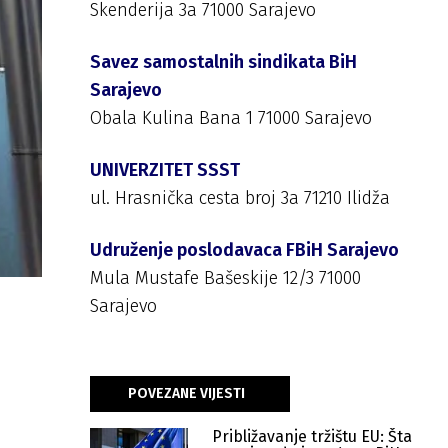
Union to Bosnia and Herzegovina
Skenderija 3a 71000 Sarajevo
Savez samostalnih sindikata BiH
Sarajevo
Obala Kulina Bana 1 71000 Sarajevo
UNIVERZITET SSST
ul. Hrasnička cesta broj 3a 71210 Ilidža
Udruženje poslodavaca FBiH Sarajevo
Mula Mustafe Bašeskije 12/3 71000
Sarajevo
POVEZANE VIJESTI
Približavanje tržištu EU: Šta