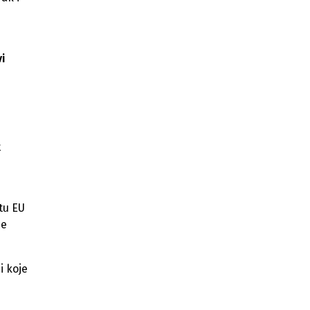
vi
t
tu EU
će
i koje