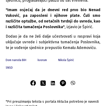
sjednicu, proglašavajući pauzu od sat vremena.
"Imam osjećaj da je dnevni red prvo bio Nenad
Vuković, pa zaposleni i njihove plate. Čuli smo
različite optužbe, od netačnih tvrdnji do uvreda, kao
i različita tumačenja Poslovnika"
, izjavio je Špirić.
Dodao je da ne želi dalje učestvovati u raspravi koja
uključuje uvrede i subjektivna tumačenja Poslovnika,
te je vođenje sjednice prepustio Kemalu Ademoviću.
Dom naroda BiH
kvorum
Nikola Špirić
SNSD
*Pri preuzimanju teksta s portala Akta.ba potrebno je navesti