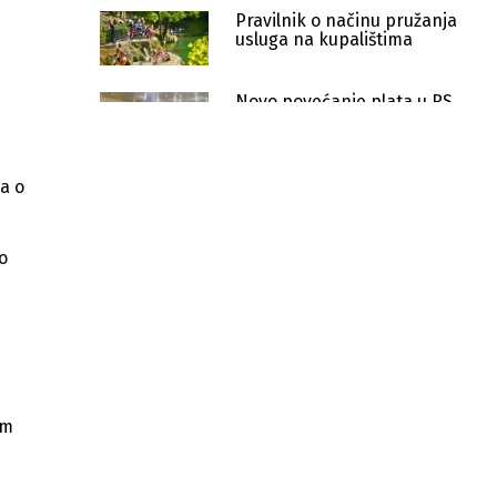
Pravilnik o načinu pružanja
usluga na kupalištima
Novo povećanje plata u RS
nakon zaduženja od 800
miliona KM: Ko dobija najviše?
Drastičan pad industrije u RS:
a o
Proizvodnja smanjena za 13,2
posto
o
Sindikat RS traži pojačanu kontrolu
cijena i snižavanje hrane, goriva i
drugih proizvoda
Republika Srpska sve praznija: Čak
19 opština ima manje od 5.000
stanovnika
om
Republika Srpska uvodi nadzor
turističkog prometa u realnom
vremenu