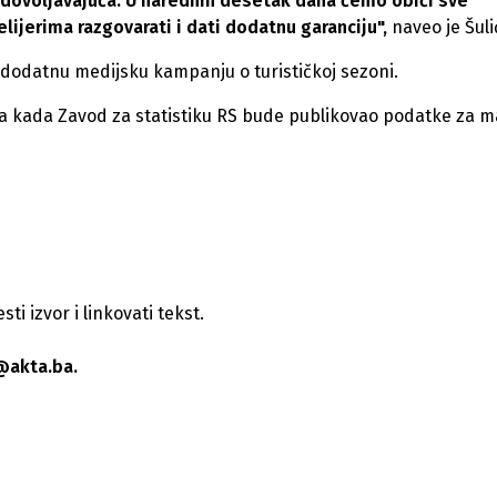
adovoljavajuća. U narednih desetak dana ćemo obići sve
ijerima razgovarati i dati dodatnu garanciju",
naveo je Šuli
i dodatnu medijsku kampanju o turističkoj sezoni.
ila kada Zavod za statistiku RS bude publikovao podatke za m
i izvor i linkovati tekst.
@akta.ba.