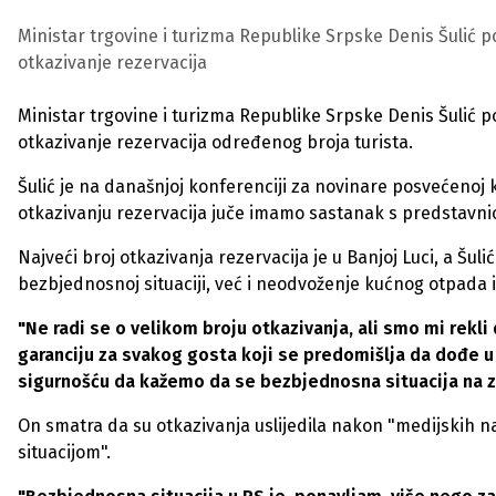
Ministar trgovine i turizma Republike Srpske Denis Šulić potv
otkazivanje rezervacija
Ministar trgovine i turizma Republike Srpske Denis Šulić potv
otkazivanje rezervacija određenog broja turista.
Šulić je na današnjoj konferenciji za novinare posvećenoj 
otkazivanju rezervacija juče imamo sastanak s predstavnicim
Najveći broj otkazivanja rezervacija je u Banjoj Luci, a Šu
bezbjednosnoj situaciji, već i neodvoženje kućnog otpada i
"Ne radi se o velikom broju otkazivanja, ali smo mi rek
garanciju za svakog gosta koji se predomišlja da dođe 
sigurnošću da kažemo da se bezbjednosna situacija na 
On smatra da su otkazivanja uslijedila nakon "medijskih na
situacijom".