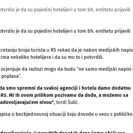
rdio je da su pojedini hotelijeri u tom bh. entitetu prijavili
rdio je da su pojedini hotelijeri u tom bh. entitetu prijavili
kretanju broja turista u RS rekao da je nakon medijskih napis
a nekoliko hotelijera i da su mu to i potvrdili.
lić ocjenjuje da razlozi mogu da budu “ne samo medijski napisi 
 poplava”.
li da smo spremni da svakoj agenciji i hotelu damo dodatnu
u RS. Mi ih ovom prilikom pozivamo da dođu, a možemo sa
zadovoljavajućem nivou"
, tvrdi Šulić.
pisa o bezbjednosnoj situaciji koju dovode u vezu s političk