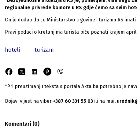
"Bezbjednosna situacija u RS je, ponavljam, više nego z
regionalne privrede komore u RS gdje ćemo sa svim hotel
On je dodao da će Ministarstvo trgovine i turizma RS imat
Pravi podaci o kretanjima turista biće poznati krajem apr
hoteli
turizam
*Pri preuzimanju teksta s portala Akta.ba potrebno je navest
Dojavi vijest na viber
+387 60 331 55 03
ili na mail
urednik
Komentari (
0
)