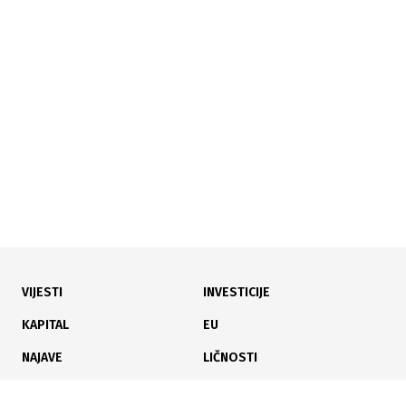
20. mart je Međunarodni dan sreće, evo šta Bosance i
Hercegovce čini iole sretnijim
VIJESTI
INVESTICIJE
29.01.2026
|
TRŽIŠTE S VELIKIM POTENCIJALOM
Antoine Bourbon novi generalni direktor Glova za
KAPITAL
EU
Bosnu i Herecegovinu
NAJAVE
LIČNOSTI
KARIJERA
PAUZA