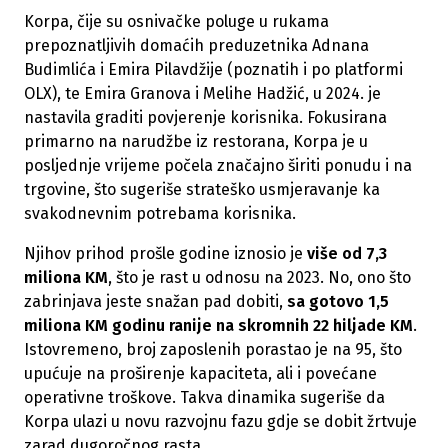
Korpa, čije su osnivačke poluge u rukama
prepoznatljivih domaćih preduzetnika Adnana
Budimlića i Emira Pilavdžije (poznatih i po platformi
OLX), te Emira Granova i Melihe Hadžić, u 2024. je
nastavila graditi povjerenje korisnika. Fokusirana
primarno na narudžbe iz restorana, Korpa je u
posljednje vrijeme počela značajno širiti ponudu i na
trgovine, što sugeriše strateško usmjeravanje ka
svakodnevnim potrebama korisnika.
Njihov prihod prošle godine iznosio je
više od 7,3
miliona KM
, što je rast u odnosu na 2023. No, ono što
zabrinjava jeste snažan pad dobiti,
sa gotovo 1,5
miliona KM godinu ranije na skromnih 22 hiljade KM
.
Istovremeno, broj zaposlenih porastao je na 95, što
upućuje na proširenje kapaciteta, ali i povećane
operativne troškove. Takva dinamika sugeriše da
Korpa ulazi u novu razvojnu fazu gdje se dobit žrtvuje
zarad dugoročnog rasta.