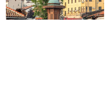
07.08.2026
|
TURISTIČKI PROMET
Sarajevo bilježi rast turizma: Gosti u julu ostvarili više
od 241 hiljadu noćenja