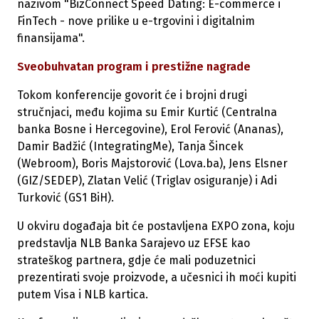
nazivom "BizConnect Speed Dating: E-commerce i
FinTech - nove prilike u e-trgovini i digitalnim
finansijama".
Sveobuhvatan program i prestižne nagrade
Tokom konferencije govorit će i brojni drugi
stručnjaci, među kojima su Emir Kurtić (Centralna
banka Bosne i Hercegovine), Erol Ferović (Ananas),
Damir Badžić (IntegratingMe), Tanja Šincek
(Webroom), Boris Majstorović (Lova.ba), Jens Elsner
(GIZ/SEDEP), Zlatan Velić (Triglav osiguranje) i Adi
Turković (GS1 BiH).
U okviru događaja bit će postavljena EXPO zona, koju
predstavlja NLB Banka Sarajevo uz EFSE kao
strateškog partnera, gdje će mali poduzetnici
prezentirati svoje proizvode, a učesnici ih moći kupiti
putem Visa i NLB kartica.