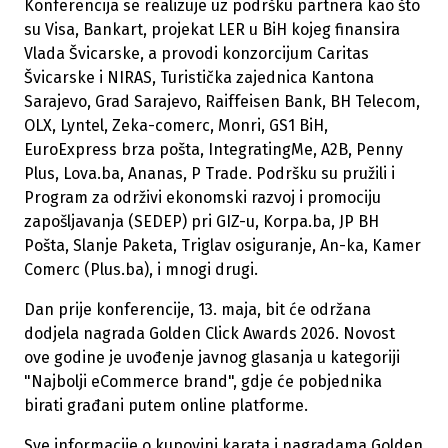
Konferencija se realizuje uz podršku partnera kao što
su Visa, Bankart, projekat LER u BiH kojeg finansira
Vlada Švicarske, a provodi konzorcijum Caritas
Švicarske i NIRAS, Turistička zajednica Kantona
Sarajevo, Grad Sarajevo, Raiffeisen Bank, BH Telecom,
OLX, Lyntel, Zeka-comerc, Monri, GS1 BiH,
EuroExpress brza pošta, IntegratingMe, A2B, Penny
Plus, Lova.ba, Ananas, P Trade. Podršku su pružili i
Program za održivi ekonomski razvoj i promociju
zapošljavanja (SEDEP) pri GIZ-u, Korpa.ba, JP BH
Pošta, Slanje Paketa, Triglav osiguranje, An-ka, Kamer
Comerc (Plus.ba), i mnogi drugi.
Dan prije konferencije, 13. maja, bit će održana
dodjela nagrada Golden Click Awards 2026. Novost
ove godine je uvođenje javnog glasanja u kategoriji
"Najbolji eCommerce brand", gdje će pobjednika
birati građani putem online platforme.
Sve informacije o kupovini karata i nagradama Golden