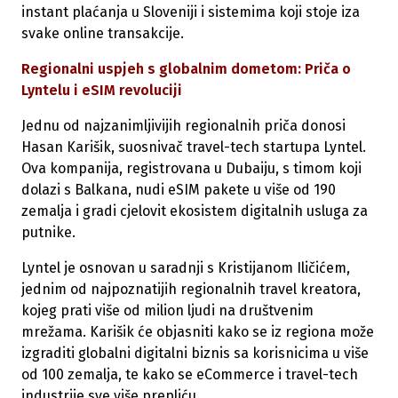
instant plaćanja u Sloveniji i sistemima koji stoje iza
svake online transakcije.
Regionalni uspjeh s globalnim dometom: Priča o
Lyntelu i eSIM revoluciji
Jednu od najzanimljivijih regionalnih priča donosi
Hasan Karišik, suosnivač travel-tech startupa Lyntel.
Ova kompanija, registrovana u Dubaiju, s timom koji
dolazi s Balkana, nudi eSIM pakete u više od 190
zemalja i gradi cjelovit ekosistem digitalnih usluga za
putnike.
Lyntel je osnovan u saradnji s Kristijanom Iličićem,
jednim od najpoznatijih regionalnih travel kreatora,
kojeg prati više od milion ljudi na društvenim
mrežama. Karišik će objasniti kako se iz regiona može
izgraditi globalni digitalni biznis sa korisnicima u više
od 100 zemalja, te kako se eCommerce i travel-tech
industrije sve više prepliću.