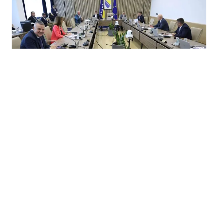
03.07.2026
|
VIJEĆE MINISTARA BIH
BiH dobila 45,7 miliona eura iz Fonda solidarnosti EU