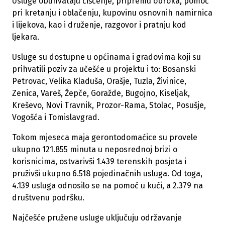
Usluge obuhvataju čišćenje, pripremu obroka, pomoć
pri kretanju i oblačenju, kupovinu osnovnih namirnica
i lijekova, kao i druženje, razgovor i pratnju kod
ljekara.
Usluge su dostupne u općinama i gradovima koji su
prihvatili poziv za učešće u projektu i to: Bosanski
Petrovac, Velika Kladuša, Orašje, Tuzla, Živinice,
Zenica, Vareš, Žepče, Goražde, Bugojno, Kiseljak,
Kreševo, Novi Travnik, Prozor-Rama, Stolac, Posušje,
Vogošća i Tomislavgrad.
Tokom mjeseca maja gerontodomaćice su provele
ukupno 121.855 minuta u neposrednoj brizi o
korisnicima, ostvarivši 1.439 terenskih posjeta i
pruživši ukupno 6.518 pojedinačnih usluga. Od toga,
4.139 usluga odnosilo se na pomoć u kući, a 2.379 na
društvenu podršku.
Najčešće pružene usluge uključuju održavanje