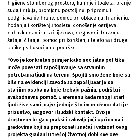
higijene stambenog prostora, kuhinje i toaleta, pranje
suđa i rublja, promjenu posteljine, pripremu i
podgrijavanje hrane, pomoć pri oblačenju, hranjenju,
hodanju i korištenju toaleta, donošenje ogrijeva,
nabavku namirnica i lijekova, razgovor i druženje,
šetnje, čitanje, pomoć pri korištenju telefona i druge
oblike psihosocijalne podrške.
"Ovo je konkretan primjer kako socijalna politika
može povezati zapošljavanje sa stvarnim
potrebama ljudi na terenu. Spojili smo žene koje su
bile na evidenciji zavoda za zapošljavanje sa
starijim osobama koje trebaju pažnju, podršku i
svakodnevnu pomoć. U vremenu kada mnogi stari
ljudi žive sami, najvrijednije što im možemo dati je
prisustvo, razgovor i ljudski kontakt. Ovo je
društvena briga u praksi i zahvaljujući općinama i
gradovima koji su prepoznali značaj i važnost ovog
projekta građani u trećoj životnoj dobi sve ove