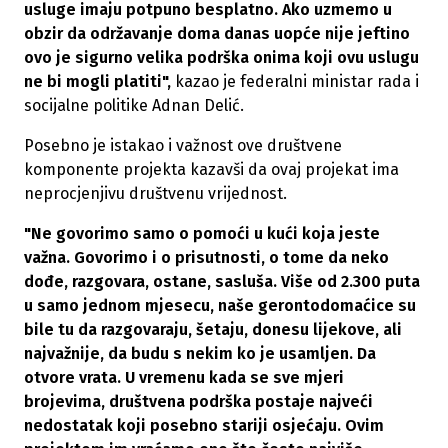
usluge imaju potpuno besplatno. Ako uzmemo u
obzir da održavanje doma danas uopće nije jeftino
ovo je sigurno velika podrška onima koji ovu uslugu
ne bi mogli platiti",
kazao je federalni ministar rada i
socijalne politike Adnan Delić.
Posebno je istakao i važnost ove društvene
komponente projekta kazavši da ovaj projekat ima
neprocjenjivu društvenu vrijednost.
"Ne govorimo samo o pomoći u kući koja jeste
važna. Govorimo i o prisutnosti, o tome da neko
dođe, razgovara, ostane, sasluša. Više od 2.300 puta
u samo jednom mjesecu, naše gerontodomaćice su
bile tu da razgovaraju, šetaju, donesu lijekove, ali
najvažnije, da budu s nekim ko je usamljen. Da
otvore vrata. U vremenu kada se sve mjeri
brojevima, društvena podrška postaje najveći
nedostatak koji posebno stariji osjećaju. Ovim