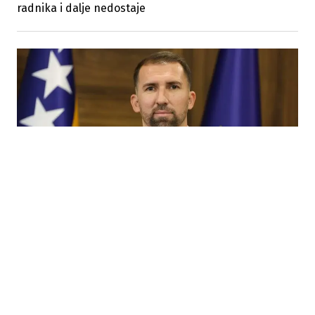
radnika i dalje nedostaje
30.07.2026
|
MJERE ZAŠTITE NA RADU
Delić poslodavcima: Ne zaštitite li radnike od vrućina,
slijede kazne do 15.000 KM