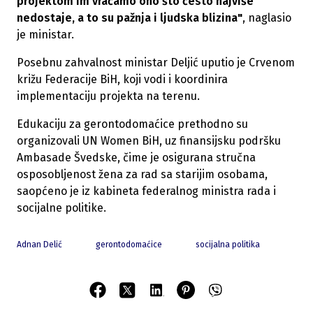
projektom im vraćamo ono što često najviše
nedostaje, a to su pažnja i ljudska blizina"
, naglasio
je ministar.
Posebnu zahvalnost ministar Deljić uputio je Crvenom
križu Federacije BiH, koji vodi i koordinira
implementaciju projekta na terenu.
Edukaciju za gerontodomaćice prethodno su
organizovali UN Women BiH, uz finansijsku podršku
Ambasade Švedske, čime je osigurana stručna
osposobljenost žena za rad sa starijim osobama,
saopćeno je iz kabineta federalnog ministra rada i
socijalne politike.
Adnan Delić
gerontodomaćice
socijalna politika