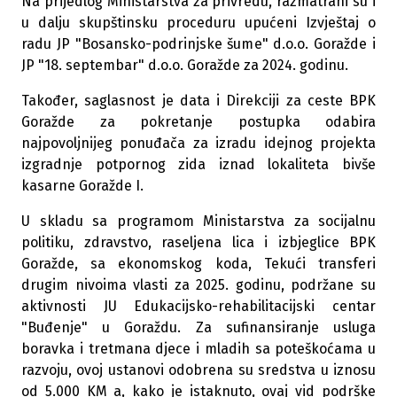
Na prijedlog Ministarstva za privredu, razmatrani su i
u dalju skupštinsku proceduru upućeni Izvještaj o
radu JP "Bosansko-podrinjske šume" d.o.o. Goražde i
JP "18. septembar" d.o.o. Goražde za 2024. godinu.
Također, saglasnost je data i Direkciji za ceste BPK
Goražde za pokretanje postupka odabira
najpovoljnijeg ponuđača za izradu idejnog projekta
izgradnje potpornog zida iznad lokaliteta bivše
kasarne Goražde I.
U skladu sa programom Ministarstva za socijalnu
politiku, zdravstvo, raseljena lica i izbjeglice BPK
Goražde, sa ekonomskog koda, Tekući transferi
drugim nivoima vlasti za 2025. godinu, podržane su
aktivnosti JU Edukacijsko-rehabilitacijski centar
"Buđenje" u Goraždu. Za sufinansiranje usluga
boravka i tretmana djece i mladih sa poteškoćama u
razvoju, ovoj ustanovi odobrena su sredstva u iznosu
od 5.000 KM a, kako je istaknuto, ovaj vid podrške