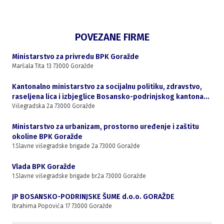
POVEZANE FIRME
Ministarstvo za privredu BPK Goražde
Maršala Tita 13 73000 Goražde
Kantonalno ministarstvo za socijalnu politiku, zdravstvo,
raseljena lica i izbjeglice Bosansko-podrinjskog kantona
Goražde
Višegradska 2a 73000 Goražde
Ministarstvo za urbanizam, prostorno uređenje i zaštitu
okoline BPK Goražde
1.Slavne višegradske brigade 2a 73000 Goražde
Vlada BPK Goražde
1.Slavne višegradske brigade br.2a 73000 Goražde
JP BOSANSKO-PODRINJSKE ŠUME d.o.o. GORAŽDE
Ibrahima Popovića 17 73000 Goražde