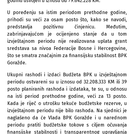
godinu usvojen u iznosu od 79.642.228 KM.
U poređenju sa istim periodom prethodne godine,
prihodi su veći za osam posto što, kako se navodi,
predstavlja pozitivnu činjenicu. Međutim,
zabrinjavajućom je ocijenjeno stanje da u tom
izvještajnom periodu nije realizovana uplata grant
sredstava sa nivoa Federacije Bosne i Hercegovine,
što se smatra značajnim za finansijsku stabilnost BPK
Goražde.
Ukupni rashodi i izdaci Budžeta BPK u izvještajnom
periodu ostvareni su u iznosu od 32.208.333 KM ili 39
posto planiranih rashoda i izdataka, te su, u odnosu
na isti period prethodne godine, veći za 13 posto.
Kada je riječ o utrošku tekuće budžetske rezerve, u
izvještajnom periodu nije bilo rashoda. Na sjednici je
naglašeno da će Vlada BPK Goražde i u narednom
periodu pratiti budžetske tokove s ciljem očuvanja
finansijske stabilnosti i transparentnog upravljanja