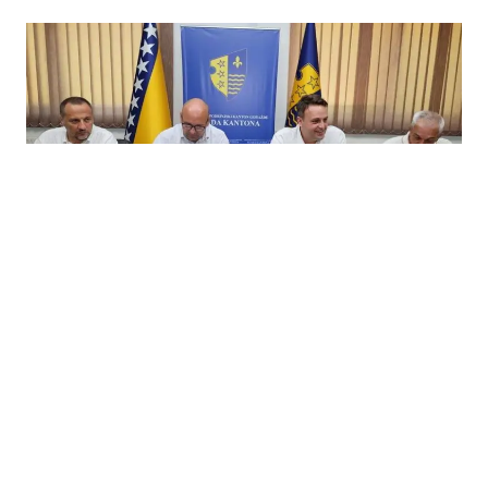
05.08.2026
|
ULAGANJE U KULTURU
Za rekonstrukciju prostorija KUD Azot Vitkovići
izdvojeno 90.000 KM