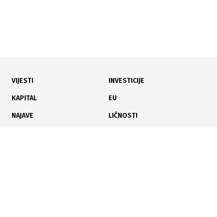
VIJESTI
INVESTICIJE
08.07.2026
|
ENERGETSKA EFIKASNOST U ŠKOLAMA
KAPITAL
EU
Potpisan ugovor za obnovu Područne škole u Goraždu,
NAJAVE
LIČNOSTI
radovi vrijedni 185.000 KM
KARIJERA
PAUZA
ANALIZE