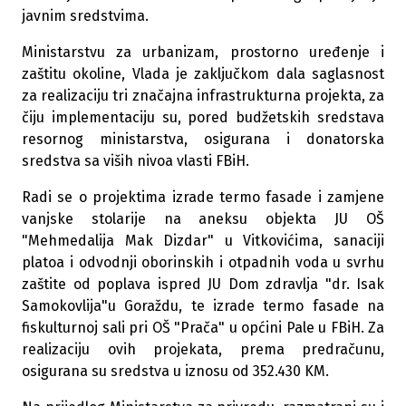
javnim sredstvima.
Ministarstvu za urbanizam, prostorno uređenje i
zaštitu okoline, Vlada je zaključkom dala saglasnost
za realizaciju tri značajna infrastrukturna projekta, za
čiju implementaciju su, pored budžetskih sredstava
resornog ministarstva, osigurana i donatorska
sredstva sa viših nivoa vlasti FBiH.
Radi se o projektima izrade termo fasade i zamjene
vanjske stolarije na aneksu objekta JU OŠ
"Mehmedalija Mak Dizdar" u Vitkovićima, sanaciji
platoa i odvodnji oborinskih i otpadnih voda u svrhu
zaštite od poplava ispred JU Dom zdravlja "dr. Isak
Samokovlija"u Goraždu, te izrade termo fasade na
fiskulturnoj sali pri OŠ "Prača" u općini Pale u FBiH. Za
realizaciju ovih projekata, prema predračunu,
osigurana su sredstva u iznosu od 352.430 KM.