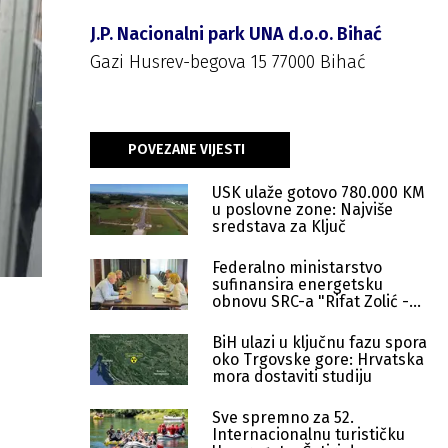
J.P. Nacionalni park UNA d.o.o. Bihać
Gazi Husrev-begova 15 77000 Bihać
POVEZANE VIJESTI
USK ulaže gotovo 780.000 KM
u poslovne zone: Najviše
sredstava za Ključ
Federalno ministarstvo
sufinansira energetsku
obnovu SRC-a "Rifat Zolić -
Gero" u Bihaću
BiH ulazi u ključnu fazu spora
oko Trgovske gore: Hrvatska
mora dostaviti studiju
Sve spremno za 52.
Internacionalnu turističku