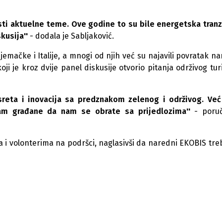
esti aktuelne teme. Ove godine to su bile energetska tranzi
kusija''
- dodala je Sabljaković.
Njemačke i Italije, a mnogi od njih već su najavili povratak n
i je kroz dvije panel diskusije otvorio pitanja održivog tur
usreta i inovacija sa predznakom zelenog i održivog. Ve
am građane da nam se obrate sa prijedlozima''
- poruč
a i volonterima na podršci, naglasivši da naredni EKOBIS treb