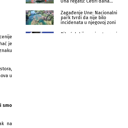
Una regatu: Četiri dana
avanture
Zagađenje Une: Nacionalni
park tvrdi da nije bilo
incidenata u njegovoj zoni
Bihać dobija prvi zatvoreni
cenije
padel centar: Golden Padel
hać je
klub otvara vrata u augustu
 znaku
Bihać reže direktorske plaće javnih
preduzeća, ukinut dodatak od 20
posto
stora,
mova u
Tri grada, jedna turistička ruta:
"Putevima vodopada" spaja
prirodne bisere BiH
Obnovljeni Smaragdni most u
Bihaću ponovo otvoren za pješake
li smo
Investicija od 336.000 KM: Bihać
ulaže u solarnu elektranu, EV
sak na
punionicu i OIE