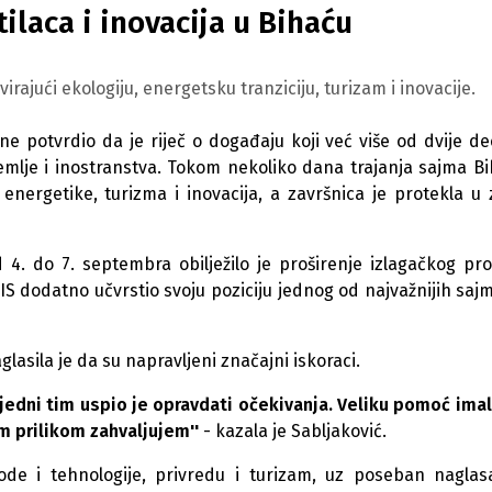
ilaca i inovacija u Bihaću
irajući ekologiju, energetsku tranziciju, turizam i inovacije.
e potvrdio da je riječ o događaju koji već više od dvije de
 zemlje i inostranstva. Tokom nekoliko dana trajanja sajma Bi
, energetike, turizma i inovacija, a završnica je protekla u
 4. do 7. septembra obilježilo je proširenje izlagačkog pro
IS dodatno učvrstio svoju poziciju jednog od najvažnijih saj
asila je da su napravljeni značajni iskoraci.
rijedni tim uspio je opravdati očekivanja. Veliku pomoć ima
m prilikom zahvaljujem''
- kazala je Sabljaković.
ode i tehnologije, privredu i turizam, uz poseban nagla