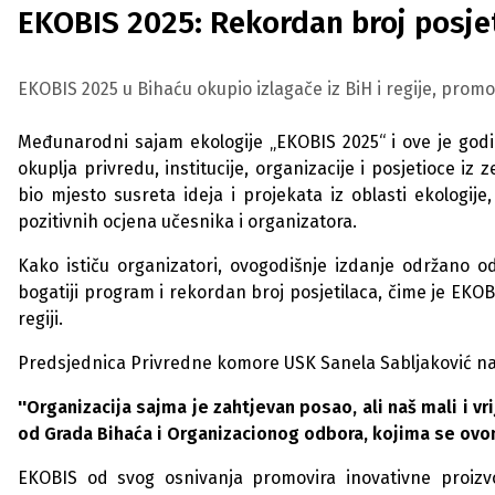
EKOBIS 2025: Rekordan broj posjet
EKOBIS 2025 u Bihaću okupio izlagače iz BiH i regije, promov
Međunarodni sajam ekologije „EKOBIS 2025“ i ove je godin
okuplja privredu, institucije, organizacije i posjetioce iz
bio mjesto susreta ideja i projekata iz oblasti ekologije
pozitivnih ocjena učesnika i organizatora.
Kako ističu organizatori, ovogodišnje izdanje održano od
bogatiji program i rekordan broj posjetilaca, čime je EKOB
regiji.
Predsjednica Privredne komore USK Sanela Sabljaković nagl
''Organizacija sajma je zahtjevan posao, ali naš mali i v
od Grada Bihaća i Organizacionog odbora, kojima se ovo
EKOBIS od svog osnivanja promovira inovativne proizv