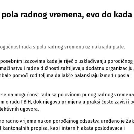
ti pola radnog vremena, evo do kada
 mogućnost rada s pola radnog vremena uz naknadu plate.
 sa posebnim izazovima kada je riječ o usklađivanju porodičnog 
maćinstvu i radne dužnosti zahtijevaju dodatnu organizaciju
bale pomoći roditeljima da lakše balansiraju između posla i
osi se na mogućnost rada sa polovinom punog radnog vremena
o radu FBiH, dok njegova primjena u praksi često zavisi i o
lektivnih ugovora.
aćeno radno vrijeme nakon porođajnog odsustva uređeno je Z
d kantonalnih propisa, kao i internih akata poslodavaca i