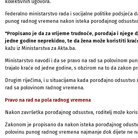
kolektivnih ugovora.
Federalno ministarstvo rada i socijalne politike podsjeć
punog radnog vremena nakon isteka porođajnog odsustva
"Propisano je da za vrijeme trudnoće, porođaja i njege 
jedne godine neprekidno, te da žena može koristiti krać
kažu iz Ministarstva za Akta.ba.
Ministarstvo navodi i da se pravo na rad sa polovinom pu
trajalo kraće od jedne godine, s obzirom na to da zakon 
Drugim riječima, i u situacijama kada porođajno odsustvo n
rad sa polovinom radnog vremena.
Pravo na rad
na pola radnog vremena
Nakon završetka porođajnog odsustva, roditelj može kori
Zakonom je propisano da nakon isteka porođajnog odustva
polovinu punog radnog vremena najmanje dok dijete ne nav