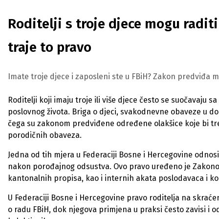
Roditelji s troje djece mogu radi
traje to pravo
Imate troje djece i zaposleni ste u FBiH? Zakon predviđa
Roditelji koji imaju troje ili više djece često se suočavaju
poslovnog života. Briga o djeci, svakodnevne obaveze u do
čega su zakonom predviđene određene olakšice koje bi tre
porodičnih obaveza.
Jedna od tih mjera u Federaciji Bosne i Hercegovine odn
nakon porođajnog odsustva. Ovo pravo uređeno je Zakonom 
kantonalnih propisa, kao i internih akata poslodavaca i ko
U Federaciji Bosne i Hercegovine pravo roditelja na skr
o radu FBiH, dok njegova primjena u praksi često zavisi i o