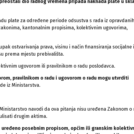
 preostali dio radnog vremena pripada naknada plate u skl
adu plate za određene periode odsustva s rada iz opravdani
i zakonima, kantonalnim propisima, kolektivnim ugovorima,
upak ostvarivanja prava, visinu i način finansiranja socijalne 
osu prema mjestu prebivališta.
ektivnim ugovorom ili pravilnikom o radu poslodavca.
orom, pravilnikom o radu i ugovorom o radu mogu utvrditi
de iz Ministarstva.
, Ministarstvo navodi da ova pitanja nisu uređena Zakonom o
lisati drugim aktima.
i uređeno posebnim propisom, općim ili granskim kolektiv