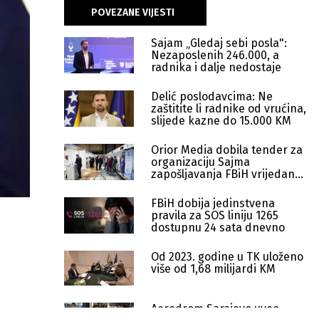
POVEZANE VIJESTI
Sajam „Gledaj sebi posla":
Nezaposlenih 246.000, a
radnika i dalje nedostaje
Delić poslodavcima: Ne
zaštitite li radnike od vrućina,
slijede kazne do 15.000 KM
Orior Media dobila tender za
organizaciju Sajma
zapošljavanja FBiH vrijedan
287.000 KM
FBiH dobija jedinstvena
pravila za SOS liniju 1265
dostupnu 24 sata dnevno
Od 2023. godine u TK uloženo
više od 1,68 milijardi KM
Aerodrom Sarajevo uveo