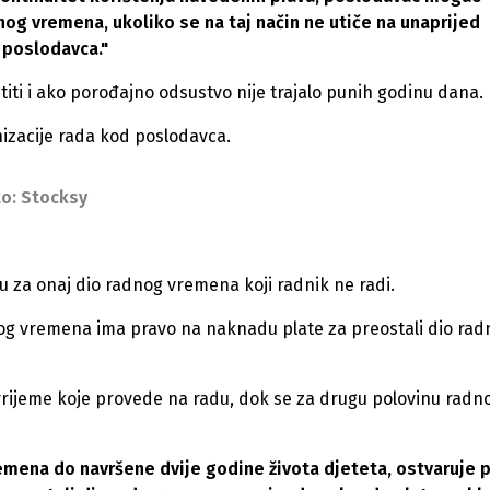
og vremena, ukoliko se na taj način ne utiče na unaprijed
 poslodavca."
iti i ako porođajno odsustvo nije trajalo punih godinu dana.
nizacije rada kod poslodavca.
to: Stocksy
u za onaj dio radnog vremena koji radnik ne radi.
og vremena ima pravo na naknadu plate za preostali dio rad
 vrijeme koje provede na radu, dok se za drugu polovinu radn
remena do navršene dvije godine života djeteta, ostvaruje 