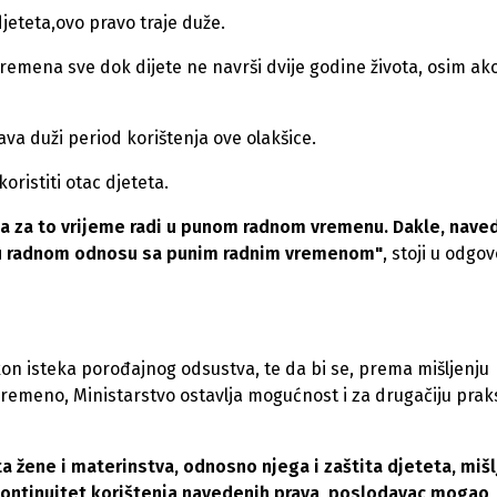
jeteta,ovo pravo traje duže.
vremena sve dok dijete ne navrši dvije godine života, osim ak
va duži period korištenja ove olakšice.
oristiti otac djeteta.
žena za to vrijeme radi u punom radnom vremenu. Dakle, nav
na u radnom odnosu sa punim radnim vremenom"
, stoji u odgo
akon isteka porođajnog odsustva, te da bi se, prema mišljenju
tovremeno, Ministarstvo ostavlja mogućnost i za drugačiju prak
ta žene i materinstva, odnosno njega i zaštita djeteta, mišl
kontinuitet korištenja navedenih prava, poslodavac mogao