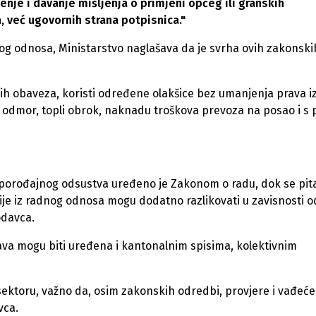
nje i davanje mišljenja o primjeni općeg ili granskih
, već ugovornih strana potpisnica."
og odnosa, Ministarstvo naglašava da je svrha ovih zakonski
 obaveza, koristi određene olakšice bez umanjenja prava i
 odmor, topli obrok, naknadu troškova prevoza na posao i s p
orođajnog odsustva uređeno je Zakonom o radu, dok se pit
ije iz radnog odnosa mogu dodatno razlikovati u zavisnosti o
odavca.
ava mogu biti uređena i kantonalnim spisima, kolektivnim
 sektoru, važno da, osim zakonskih odredbi, provjere i vađeće
vca.