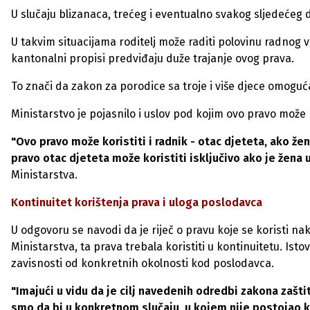
U slučaju blizanaca, trećeg i eventualno svakog sljedećeg d
U takvim situacijama roditelj može raditi polovinu radnog 
kantonalni propisi predviđaju duže trajanje ovog prava.
To znači da zakon za porodice sa troje i više djece omoguća
Ministarstvo je pojasnilo i uslov pod kojim ovo pravo može k
"Ovo pravo može koristiti i radnik - otac djeteta, ako 
pravo otac djeteta može koristiti isključivo ako je že
Ministarstva.
Kontinuitet korištenja prava i uloga poslodavca
U odgovoru se navodi da je riječ o pravu koje se koristi n
Ministarstva, ta prava trebala koristiti u kontinuitetu. Is
zavisnosti od konkretnih okolnosti kod poslodavca.
"Imajući u vidu da je cilj navedenih odredbi zakona zašti
smo da bi u konkretnom slučaju, u kojem nije postojao 