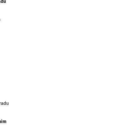
adu
h
i
 radu
nim