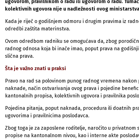
ugovorom, pravilnikom o radu ili ugovorom o radu. Tumače
kolektivnih ugovora nije u nadležnosti ovog ministarstva
Kada je riječ o godišnjem odmoru i drugim pravima iz radn
odredbi zaštita materinstva.
Ovom odredbom radniku se omogućava da, zbog porodičnih
radnog odnosa koja bi inače imao, poput prava na godišnji
slična prava.
Šta je važno znati u praksi
Pravo na rad sa polovinom punog radnog vremena nakon p
naknade, način ostvarivanja ovog prava i pojedine benefic
kantonalnih propisa, kolektivnih ugovora i pravilnika posl
Pojedina pitanja, poput naknada, procedura ili doatnih pr
ugovorima i pravilnicima poslodavca.
Zbog toga je za zaposlene roditelje, naročito u privatnom
propise na kantonalnom nivou, kao i interne akte posloda