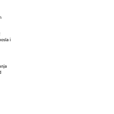
h
z
osla i
anja
d