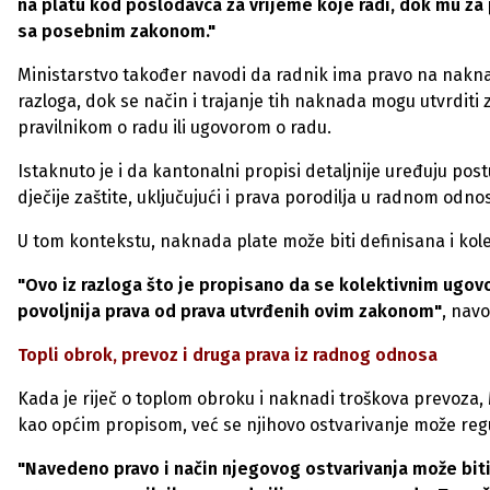
na platu kod poslodavca za vrijeme koje radi, dok mu za
sa posebnim zakonom."
Ministarstvo također navodi da radnik ima pravo na nakn
razloga, dok se način i trajanje tih naknada mogu utvrdit
pravilnikom o radu ili ugovorom o radu.
Istaknuto je i da kantonalni propisi detaljnije uređuju post
dječije zaštite, uključujući i prava porodilja u radnom odn
U tom kontekstu, naknada plate može biti definisana i kol
"Ovo iz razloga što je propisano da se kolektivnim ugov
povoljnija prava od prava utvrđenih ovim zakonom"
, navo
Topli obrok, prevoz i druga prava iz radnog odnosa
Kada je riječ o toplom obroku i naknadi troškova prevoza
kao općim propisom, već se njihovo ostvarivanje može regu
"Navedeno pravo i način njegovog ostvarivanja može bit