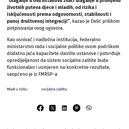
“Ulaganje u ovu ustanovu znači ulaganje u promjenu
životnih puteva djece i mladih, od rizika i
isključenosti prema odgovornosti, stabilnosti i
punoj društvenoj integraciji”
, kazao je Delić prilikom
potpisivanja ovog ugovora.
Kao osnivač i nadležna institucija, Federalno
ministarstvo rada i socijalne politike ovom podrškom
dodatno jača kapacitete vlastite ustanove i potvrđuje
opredijeljenost da sistem socijalne zaštite bude
funkcionalan i usmjeren na konkretne rezultate,
saopćeno je iz FMRSP-a
Mladi u riziku
socijalna zaštita