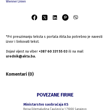
Wienner Linien
*Pri preuzimanju teksta s portala Akta.ba potrebno je navesti
izvor i linkovati tekst.
Dojavi vijest na viber
+387 60 331 55 03
ili na mail
urednik@akta.ba.
Komentari (
0
)
POVEZANE FIRME
Ministarstvo saobraćaja KS
Reisa Džemaludina Čauševića 1 71000 Sarajevo