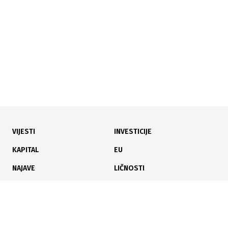
sredstva za novih 6,5 kilometara
VIJESTI
INVESTICIJE
03.08.2026
|
OBORENI TURISTIČKI REKORDI
KAPITAL
EU
Tri koncerta Dine Merlina okupila 200.000 ljudi,
NAJAVE
LIČNOSTI
Sarajevo bilo puno do posljednjeg kreveta
KARIJERA
PAUZA
ANALIZE