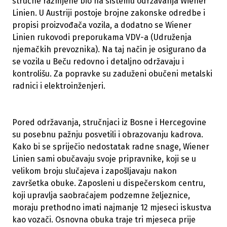
stručne razmjene bio na sistemu održavanja Wiener
Linien. U Austriji postoje brojne zakonske odredbe i
propisi proizvođača vozila, a dodatno se Wiener
Linien rukovodi preporukama VDV-a (Udruženja
njemačkih prevoznika). Na taj način je osigurano da
se vozila u Beču redovno i detaljno održavaju i
kontrolišu. Za popravke su zaduženi obučeni metalski
radnici i elektroinženjeri.
Pored održavanja, stručnjaci iz Bosne i Hercegovine
su posebnu pažnju posvetili i obrazovanju kadrova.
Kako bi se spriječio nedostatak radne snage, Wiener
Linien sami obučavaju svoje pripravnike, koji se u
velikom broju slučajeva i zapošljavaju nakon
završetka obuke. Zaposleni u dispečerskom centru,
koji upravlja saobraćajem podzemne željeznice,
moraju prethodno imati najmanje 12 mjeseci iskustva
kao vozači. Osnovna obuka traje tri mjeseca prije