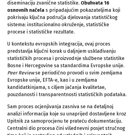
diseminaciju zvanične statistike.
Obuhvata 16
osnovnih načela
s pripadajućim pokazateljima koji
pokrivaju ključna područja djelovanja statističkog
sistema: institucionalno okruženje, statističke
procese i statističke rezultate.
U kontekstu evropskih integracija, ovaj proces
predstavlja ključni korak u daljnjem usklađivanju
statističkih procesa i proizvodnje službene statistike
Bosne i Hercegovine sa standardima Evropske unije.
Peer Review
se periodično provodi u svim zemljama
Evropske unije, EFTA-e, kao i u zemljama
kandidatkinjama, s ciljem jačanja kvalitetae,
pouzdanosti i transparentnosti statističkih podataka.
Sam proces ocjenjivanja zasniva se na detaljnoj
analizi informacija koje su unaprijed dostavljene kroz
Upitnik za samoprocjenu te prateću dokumentaciju.
Centralni dio procesa čini višednevni posjet stručnog