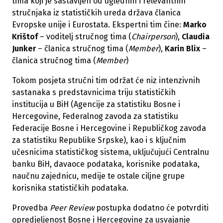
tima koji je sastavljen od uglednih i relevantnih
stručnjaka iz statističkih ureda država članica
Evropske unije i Eurostata. Ekspertni tim čine:
Marko
Krištof
– voditelj stručnog tima (
Chairperson
),
Claudia
Junker
– članica stručnog tima (
Member
),
Karin Blix
–
članica stručnog tima (
Member
)
Tokom posjeta stručni tim održat će niz intenzivnih
sastanaka s predstavnicima triju statističkih
institucija u BiH (Agencije za statistiku Bosne i
Hercegovine, Federalnog zavoda za statistiku
Federacije Bosne i Hercegovine i Republičkog zavoda
za statistiku Republike Srpske), kao i s ključnim
učesnicima statističkog sistema, uključujući Centralnu
banku BiH, davaoce podataka, korisnike podataka,
naučnu zajednicu, medije te ostale ciljne grupe
korisnika statističkih podataka.
Provedba
Peer Review
postupka dodatno će potvrditi
opredjeljenost Bosne i Hercegovine za usvajanje