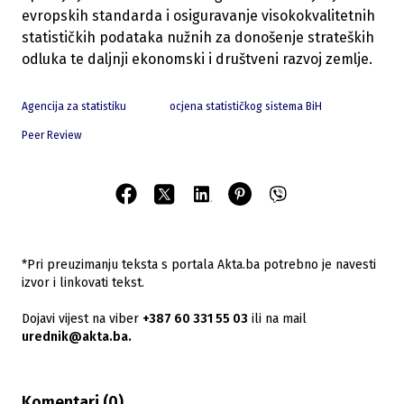
evropskih standarda i osiguravanje visokokvalitetnih
statističkih podataka nužnih za donošenje strateških
odluka te daljnji ekonomski i društveni razvoj zemlje.
Agencija za statistiku
ocjena statističkog sistema BiH
Peer Review
*Pri preuzimanju teksta s portala Akta.ba potrebno je navesti
izvor i linkovati tekst.
Dojavi vijest na viber
+387 60 331 55 03
ili na mail
urednik@akta.ba.
Komentari (
0
)