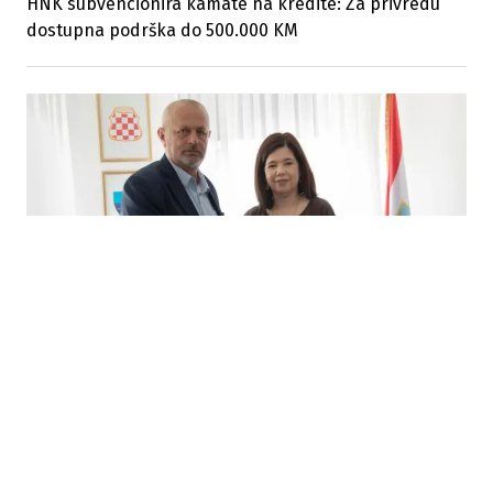
HNK subvencionira kamate na kredite: Za privredu
dostupna podrška do 500.000 KM
08.07.2026
|
ULAGANJE U OBRAZOVANJE
Potpisan ugovor za energetsku i infrastrukturnu
obnovu još jedne osnovne škole u Mostaru