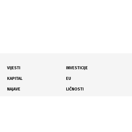
VIJESTI
INVESTICIJE
11.06.2026
|
VLADA HNŽ-A I PODRŠKA MLADIM PORODICAMA
KAPITAL
EU
HNŽ: Više od 53.000 KM za subvencije mladim
NAJAVE
LIČNOSTI
porodicama i novi razvojni projekti
KARIJERA
PAUZA
ANALIZE