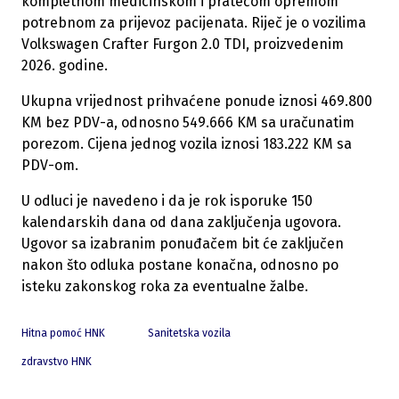
kompletnom medicinskom i pratećom opremom
potrebnom za prijevoz pacijenata. Riječ je o vozilima
Volkswagen Crafter Furgon 2.0 TDI, proizvedenim
2026. godine.
Ukupna vrijednost prihvaćene ponude iznosi 469.800
KM bez PDV-a, odnosno 549.666 KM sa uračunatim
porezom. Cijena jednog vozila iznosi 183.222 KM sa
PDV-om.
U odluci je navedeno i da je rok isporuke 150
kalendarskih dana od dana zaključenja ugovora.
Ugovor sa izabranim ponuđačem bit će zaključen
nakon što odluka postane konačna, odnosno po
isteku zakonskog roka za eventualne žalbe.
Hitna pomoć HNK
Sanitetska vozila
zdravstvo HNK