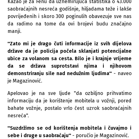
Kazao je za Fenu da uznemirujuća statistika o 43.000
saobraćajnih nesreća godišnje, hiljadama teže i lakše
povrijeđenih i skoro 300 poginulih obavezuje sve nas
da radimo na tome da ovi brojevi budu značajno
manji.
''Zato mi je drago čuti informacije iz svih dijelova
države da je policija počela sklanjati potencijalne
ubice za volanom sa cesta. Bilo je i krajnje vrijeme
da se država suprotstavi njima i njihovom
demonstriranju sile nad nedužnim ljudima''
- naveo
je Magazinović.
Apelovao je na sve ljude "da ozbiljno prihvatimo
informaciju da je korištenje mobitela u vožnji, pored
bahate vožnje, postalo vrlo čest uzrok saobraćajnih
nesreća".
''Suzdržimo se od korištenja mobitela i čuvajmo i
sebe i druge u saobraćaju''
- poručio je Magazinović.