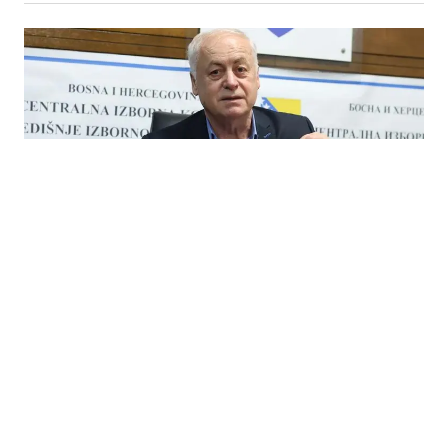
28.07.2026
|
ARNAUTOVIĆ
Birači će se identificirati otiskom prsta, a glasovi
brojati elektronski i ručno