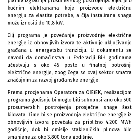
planira izgradnja prosumerskog postrojenja. Riječ je o
kućnim elektranama koje proizvode električnu
energiju za vlastite potrebe, a čija instalirana snaga
može iznositi do 10,8 kW.
Cilj programa je povećanje proizvodnje električne
energije iz obnovljivih izvora te aktivnije uključivanje
građana u energetsku tranziciju. U dokumentu se
navodi da domaćinstva u Federaciji BiH godinama
učestvuju s oko 45 posto u finalnoj potrošnji
električne energije, zbog čega se ovaj sektor smatra
značajnim za razvoj građanske energije.
Prema procjenama Operatora za OIEiEK, realizacijom
programa godišnje bi moglo biti sufinansirano oko 500
prosumerskih postrojenja prosječne snage šest
kilovata. Time bi se proizvodnja električne energije iz
obnovljivih izvora povećala za približno 4.200 MWh
godišnje, dok bi emisije stakleničkih plinova bile
smanjene za oko 3.800 tona godišnje.