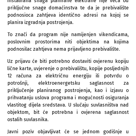
instalirana snaga planirane elektrane nije veća od
priključne snage domaćinstva te da je prebivalište
podnosioca zahtjeva identično adresi na kojoj se
planira izgradnja postrojenja.
To znači da program nije namijenjen vikendicama,
poslovnim prostorima niti objektima na kojima
podnosilac zahtjeva nema prijavljeno prebivalište.
Uz prijavu će biti potrebno dostaviti ovjerenu kopiju
lične karte, uvjerenje o prebivalištu, kopije posljednjih
12 računa za električnu energiju ili potvrdu o
potrošnji, elektroenergetsku saglasnost za
priključenje planiranog postrojenja, kao i izjavu o
prihvatanju uslova programa i mogućnosti osiguranja
vlastitog dijela sredstava. U slučaju suvlasništva nad
objektom, bit će potrebna i ovjerena saglasnost
ostalih suvlasnika.
Javni poziv objavljivat će se jednom godišnje u