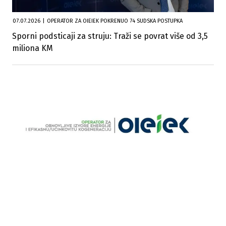
07.07.2026
|
OPERATOR ZA OIEIEK POKRENUO 74 SUDSKA POSTUPKA
Sporni podsticaji za struju: Traži se povrat više od 3,5
miliona KM
10.06.2026
|
OBNOVLJIVI IZVORI ENERGIJE U FBIH
Javni poziv za kućne solarne elektrane u FBiH očekuje
se u narednih 90 dana