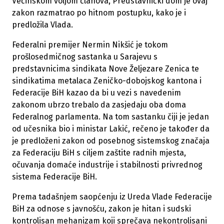
Većinskom voljom članova, Predstavnički dom je ovaj
zakon razmatrao po hitnom postupku, kako je i
predložila Vlada.
Federalni premijer Nermin Nikšić je tokom
prošlosedmičnog sastanka u Sarajevu s
predstavnicima sindikata Nove Željezare Zenica te
sindikatima metalaca Zeničko-dobojskog kantona i
Federacije BiH kazao da bi u vezi s navedenim
zakonom ubrzo trebalo da zasjedaju oba doma
Federalnog parlamenta. Na tom sastanku čiji je jedan
od učesnika bio i ministar Lakić, rečeno je također da
je predloženi zakon od posebnog sistemskog značaja
za Federaciju BiH s ciljem zaštite radnih mjesta,
očuvanja domaće industrije i stabilnosti privrednog
sistema Federacije BiH.
Prema tadašnjem saopćenju iz Ureda Vlade Federacije
BiH za odnose s javnošću, zakon je hitan i sudski
kontrolisan mehanizam koji sprečava nekontrolisani