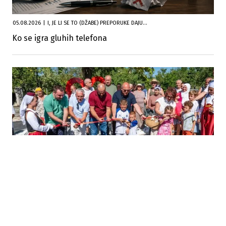
05.08.2026
|
I, JE LI SE TO (DŽABE) PREPORUKE DAJU...
Ko se igra gluhih telefona
05.08.2026
|
VRIJEDNA INVESTICIJA U KRUPI
Pušten u funkciju put Zalin – Veliki Dubovik, projekat
vrijedan 1,4 miliona KM