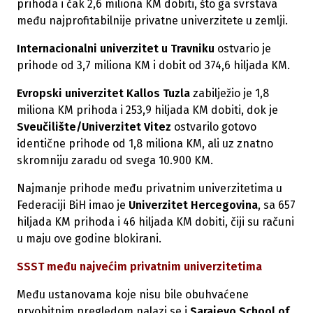
prihoda i čak 2,6 miliona KM dobiti, što ga svrstava
među najprofitabilnije privatne univerzitete u zemlji.
Internacionalni univerzitet u Travniku
ostvario je
prihode od 3,7 miliona KM i dobit od 374,6 hiljada KM.
Evropski univerzitet Kallos Tuzla
zabilježio je 1,8
miliona KM prihoda i 253,9 hiljada KM dobiti, dok je
Sveučilište/Univerzitet Vitez
ostvarilo gotovo
identične prihode od 1,8 miliona KM, ali uz znatno
skromniju zaradu od svega 10.900 KM.
Najmanje prihode među privatnim univerzitetima u
Federaciji BiH imao je
Univerzitet Hercegovina
, sa 657
hiljada KM prihoda i 46 hiljada KM dobiti, čiji su računi
u maju ove godine blokirani.
SSST među najvećim privatnim univerzitetima
Među ustanovama koje nisu bile obuhvaćene
prvobitnim pregledom nalazi se i
Sarajevo School of