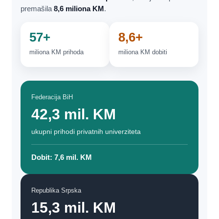
premašila
8,6 miliona KM
.
57+
8,6+
miliona KM prihoda
miliona KM dobiti
Federacija BiH
42,3 mil. KM
ukupni prihodi privatnih univerziteta
Dobit: 7,6 mil. KM
Republika Srpska
15,3 mil. KM