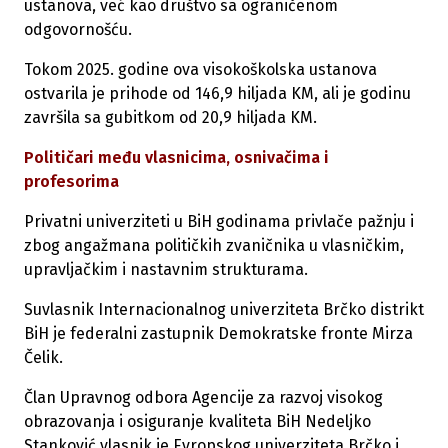
ustanova, već kao društvo sa ograničenom
odgovornošću.
Tokom 2025. godine ova visokoškolska ustanova
ostvarila je prihode od 146,9 hiljada KM, ali je godinu
završila sa gubitkom od 20,9 hiljada KM.
Političari među vlasnicima, osnivačima i
profesorima
Privatni univerziteti u BiH godinama privlače pažnju i
zbog angažmana političkih zvaničnika u vlasničkim,
upravljačkim i nastavnim strukturama.
Suvlasnik Internacionalnog univerziteta Brčko distrikt
BiH je federalni zastupnik Demokratske fronte Mirza
Čelik.
Član Upravnog odbora Agencije za razvoj visokog
obrazovanja i osiguranje kvaliteta BiH Nedeljko
Stanković vlasnik je Evropskog univerziteta Brčko i