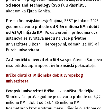
Science and Technology (SSST)
, u vlasništvu
akademika Ejupa Ganića.
Prema finansijskim izvještajima, SSST je tokom 2025.
godine ostvario prihode
od 9,64 miliona KM i dobit
od 484,9 hiljada KM
. Po ostvarenim prihodima ova
ustanova se svrstava među najveće privatne
univerzitete u Bosni i Hercegovini, odmah iza IUS-a i
Burch univerziteta.
Za
Američki univerzitet u BiH
sa sjedištem u Sarajevu
nisu bili dostupni uporedivi finansijski pokazatelji.
Brčko distrikt: Milionska dobit Evropskog
univerziteta
Evropski univerzitet Brčko
, u vlasništvu Nedeljka
Stankovića, prošle godine je ostvario prihode od 4,22
miliona KM i dobit od čak 1,86 miliona KM.
Posmatrano kroz profitnu maržu, riječ je o jednom od