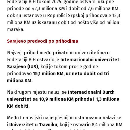
Federaciji BiH tokom 2025. godine ostvarili ukupne
prihode od 42,3 miliona KM i dobit od 7,6 miliona KM,
dok su ustanove u Republici Srpskoj prihodovale 15,3
miliona KM uz iskazanu dobit od nešto više od milion
maraka.
Sarajevo predvodi po prihodima
Najveći prihod među privatnim univerzitetima u
Federaciji BiH ostvario je
Internacionalni univerzitet
Sarajevo (IUS)
, koji je tokom prošle godine
prihodovao
15,1 milion KM, uz neto dobit od tri
miliona KM.
Na drugom mjestu nalazi se
Internacionalni Burch
univerzitet sa 10,9 miliona KM prihoda i 1,3 miliona
KM dobiti.
Među finansijski najuspješnijim ustanovama nalazi se
i
Univerzitet u Travniku
, koji je ostvario 8,4 miliona KM