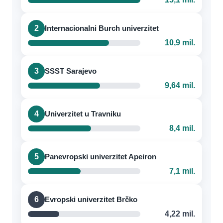
2
Internacionalni Burch univerzitet
10,9 mil.
3
SSST Sarajevo
9,64 mil.
4
Univerzitet u Travniku
8,4 mil.
5
Panevropski univerzitet Apeiron
7,1 mil.
6
Evropski univerzitet Brčko
4,22 mil.