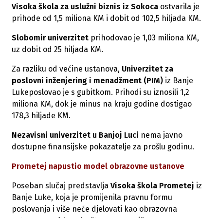
Visoka škola za uslužni biznis iz Sokoca
ostvarila je
prihode od 1,5 miliona KM i dobit od 102,5 hiljada KM.
Slobomir univerzitet
prihodovao je 1,03 miliona KM,
uz dobit od 25 hiljada KM.
Za razliku od većine ustanova,
Univerzitet za
poslovni inženjering i menadžment (PIM)
iz Banje
Lukeposlovao je s gubitkom. Prihodi su iznosili 1,2
miliona KM, dok je minus na kraju godine dostigao
178,3 hiljade KM.
Nezavisni univerzitet u Banjoj Luci
nema javno
dostupne finansijske pokazatelje za prošlu godinu.
Prometej napustio model obrazovne ustanove
Poseban slučaj predstavlja
Visoka škola Prometej
iz
Banje Luke, koja je promijenila pravnu formu
poslovanja i više neće djelovati kao obrazovna