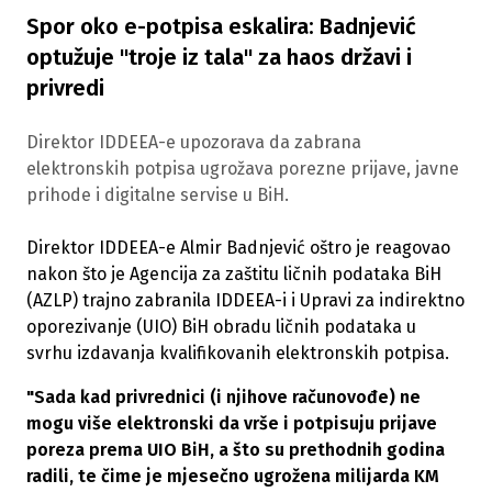
Spor oko e-potpisa eskalira: Badnjević
optužuje "troje iz tala" za haos državi i
privredi
Direktor IDDEEA-e upozorava da zabrana
elektronskih potpisa ugrožava porezne prijave, javne
prihode i digitalne servise u BiH.
Direktor IDDEEA-e Almir Badnjević oštro je reagovao
nakon što je Agencija za zaštitu ličnih podataka BiH
(AZLP) trajno zabranila IDDEEA-i i Upravi za indirektno
oporezivanje (UIO) BiH obradu ličnih podataka u
svrhu izdavanja kvalifikovanih elektronskih potpisa.
"Sada kad privrednici (i njihove računovođe) ne
mogu više elektronski da vrše i potpisuju prijave
poreza prema UIO BiH, a što su prethodnih godina
radili, te čime je mjesečno ugrožena milijarda KM