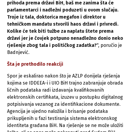
prihoda prema državi BiH, baš me zanima šta će
parlamentarci i nadležni poduzeti u ovom slučaju.
Troje iz tala, doktorica megafon i direktor u
tehničkom mandatu stvorili haos državi i privredi.
Kolike će tek biti tužbe za naplatu štete prema
državi jer je čovjek potpuno nenadležno donio neko
rješenje zbog tala i političkog zadatka?
"
, poručio je
Badnjević.
Šta je prethodilo reakciji
Spor je eskalirao nakon što je AZLP donijela rješenja
kojima se IDDEEA-i i UIO BiH trajno zabranjuje obrada
ličnih podataka radi izdavanja kvalifikovanih
elektronskih certifikata, izuzev u postupku digitalnog
potpisivanja vezanog za identifikacione dokumente.
Agencija je ujedno naložila i brisanje podataka
prikupljenih u fazi testiranja sistema elektronskog
identiteta građana BiH. Na rješenje se ne može uložiti