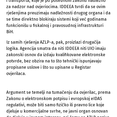
i transporta, koje je po posebnom zakonu nadležno
za nadzor nad ovjeriocima. IDDEEA tvrdi da se ovim
rješenjima preuzimaju nadležnosti drugog organa i da
se time direktno blokiraju sistemi koji već godinama
funkcionišu u fiskalnoj i pravosudnoj infrastrukturi
BiH.
Iz samih rješenja AZLP-a, pak, proizlazi drugačija
logika. Agencija smatra da niti IDDEEA niti UIO imaju
zakonski osnov da izdaju kvalifikovane elektronske
potvrde, bez obzira na to što tehnički ispunjavaju
propisane uslove i što su upisane u Registar
ovjerilaca.
Argument se temelji na tumačenju da ovjerilac, prema
Zakonu o elektronskom potpisu i evropskoj eIDAS
regulativi, može biti samo fizičko ili pravno lice koje
djeluje u komercijalne svrhe, ne javni organ osnovan