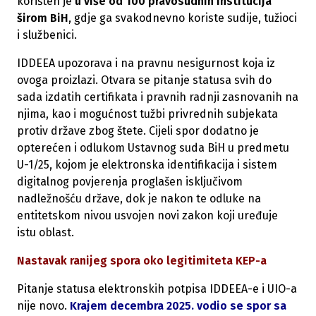
korišten je
u više od 100 pravosudnih institucija
širom BiH
, gdje ga svakodnevno koriste sudije, tužioci
i službenici.
IDDEEA upozorava i na pravnu nesigurnost koja iz
ovoga proizlazi. Otvara se pitanje statusa svih do
sada izdatih certifikata i pravnih radnji zasnovanih na
njima, kao i mogućnost tužbi privrednih subjekata
protiv države zbog štete. Cijeli spor dodatno je
opterećen i odlukom Ustavnog suda BiH u predmetu
U-1/25, kojom je elektronska identifikacija i sistem
digitalnog povjerenja proglašen isključivom
nadležnošću države, dok je nakon te odluke na
entitetskom nivou usvojen novi zakon koji uređuje
istu oblast.
Nastavak ranijeg spora oko legitimiteta KEP-a
Pitanje statusa elektronskih potpisa IDDEEA-e i UIO-a
nije novo.
Krajem decembra 2025. vodio se spor sa