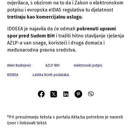
ovjerilaca, s obzirom na to da i Zakon o elektronskom
potpisu i evropska eIDAS regulativa tu djelatnost
tretiraju kao komercijalnu uslugu.
IDDEEA je najavila da će odmah
pokrenuti upravni
spor pred Sudom BiH
i tražiti hitno stavljanje rješenja
AZLP-a van snage, koristeći i druga domaća i
međunarodna pravna sredstva.
Almir Badnjević
AZLP BIH
elektronski potpis
IDDEEA
zaštita ličnih podataka
*Pri preuzimanju teksta s portala Akta.ba potrebno je navesti
izvor i linkovati tekst.