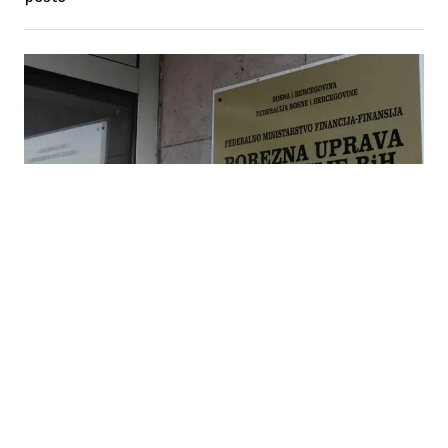
06.08.2026
|
BORBA PROTIV SIVE EKONOMIJE
Porezna uprava FBiH pozvala građane: Prijavite rad
na crno i neizdavanje računa