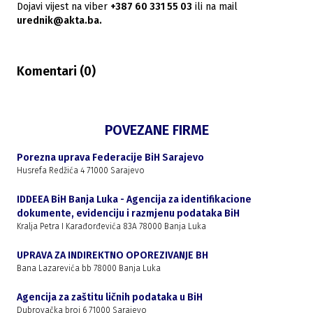
Dojavi vijest na viber
+387 60 331 55 03
ili na mail
urednik@akta.ba.
Komentari (
0
)
POVEZANE FIRME
Porezna uprava Federacije BiH Sarajevo
Husrefa Redžića 4 71000 Sarajevo
IDDEEA BiH Banja Luka - Agencija za identifikacione
dokumente, evidenciju i razmjenu podataka BiH
Kralja Petra I Karađorđevića 83A 78000 Banja Luka
UPRAVA ZA INDIREKTNO OPOREZIVANJE BH
Bana Lazarevića bb 78000 Banja Luka
Agencija za zaštitu ličnih podataka u BiH
Dubrovačka broj 6 71000 Sarajevo