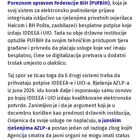
Poreznom upravom Federacije BiH (PUFBiH)
, koja je
svoj sistem za elektronsko podnošenje prijava
integrisala isključivo sa rješenjima privatnih ovjerilaca
Halcom i BH Pošta, zaobilazeći besplatne potpise koje
izdaju IDDEEA i UIO. Tada su obje državne institucije
optužile PUFBiH da svojim tehničkim pristupom tjera
građane i privredu da plaćaju usluge koje već imaju
besplatno, čime se digitalizacija pretvara u dodatni
trošak umjesto u olakšicu.
Taj spor se ticao toga da li drugi sistemi treba da
prihvataju potpise IDDEEA-e i UIO-a. Rješenja AZLP-a
iz juna 2026. idu korak dalje i osporavaju samu osnovu
po kojoj IDDEEA i UIO izdaju kvalifikovane elektronske
potvrde. Zanimljivo je i da je argument koji je u
decembru korišten kao prednost državnih institucija,
činjenica da svoje usluge ne naplaćuju,
u junskim
rješenjima AZLP-a
postao jedan od razloga zbog kojih
Agencija smatra da javni organi ne mogu imati status