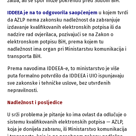
žalba, ali se spor može pokrenuti pred Sudom BiH.
IDDEEA je na to odgovorila saopćenjem
u kojem tvrdi
da AZLP nema zakonsku nadležnost da zabranjuje
izdavanje kvalifikovanih elektronskih potpisa ili da
nadzire rad ovjerilaca, pozivajući se na Zakon o
elektronskom potpisu BiH, prema kojem tu
nadležnost ima organ pri Ministarstvu komunikacija i
transporta BiH.
Prema navodima IDDEEA-e, to ministarstvo je više
puta formalno potvrdilo da IDDEEA i UIO ispunjavaju
sve zakonske i tehničke uslove, bez utvrđenih
nepravilnosti.
Nadležnost i posljedice
U srži problema je pitanje ko ima ovlast da odlučuje o
sistemu kvalifikovanih elektronskih potpisa — AZLP,
koja je donijela zabranu, ili Ministarstvo komunikacija