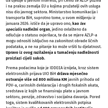
da djeluje u javnom interesu, pri čemu se AZLP poziva
i na praksu zemalja EU u kojima pružatelji ovih usluga
nisu dio javnog sektora. Ministarstvo komunikacija i
transporta BiH, suprotno tome, u svom mišljenju iz
januara 2026. ističe da je upravo ono,
kao
lex
specialis
nadležni organ
, jedino ovlašteno da
odlučuje o statusu ovjerilaca, te da se mjere AZLP-a
mogu odnositi isključivo na zakonitost obrade ličnih
podataka, a ne na pitanje ko može vršiti tu djelatnost.
Upravo iz ovog razilaženja u tumačenju nadležnosti
proizlazi cijeli sukob.
Prema podacima koje je IDDEEA iznijela, kroz sistem
elektronskih prijava UIO BiH
država mjesečno
ostvaruje više od 800 miliona KM
javnih prihoda od
PDV-a, carinskih deklaracija i drugih fiskalnih akata,
sredstava iz kojih se finansiraju plate u javnom
sektoru, penzije, zdravstvo i socijalna davanja. Pored
toga, sistem kvalifikovanih elektronskih potpisa