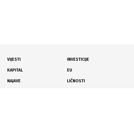
VIJESTI
INVESTICIJE
03.08.2026
|
TRŽIŠTE AUTOMOBILA U BIH
KAPITAL
EU
Uvoz električnih i hibridnih vozila u BiH snažno
NAJAVE
LIČNOSTI
porastao uprkos padu ukupnog uvoza
KARIJERA
PAUZA
ANALIZE