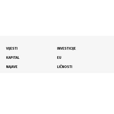
VIJESTI
INVESTICIJE
27.07.2026
|
FIA OBJAVILA ANALIZU
KAPITAL
EU
U turizmu FBiH i prošle godine nastavljen rast
NAJAVE
LIČNOSTI
prihoda: Ostvarena dobit od 73,7 miliona KM
KARIJERA
PAUZA
ANALIZE