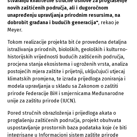
stvaranju kvalitetne stručne osnove za proglašenje
novih zaštićenih područja, ali i dugoročnom
unapređenju upravljanja prirodnim resursima, na
dobrobit građana i budućih generacija"
, rekao je
Meyer.
Tokom realizacije projekta bit će provedena detaljna
istraživanja prirodnih, bioloških, geoloških i kulturno-
historijskih vrijednosti budućih zaštićenih područja,
procjena stanja ekosistema i ugroženih vrsta, analiza
postojećih mjera zaštite i prijetnji, uključujući utjecaj
klimatskih promjena, te izrada prijedloga zoniranja i
modela upravljanja u skladu sa Zakonom o zaštiti
prirode Federacije BiH i smjernicama Međunarodne
unije za zaštitu prirode (IUCN).
Pored stručnih obrazloženja i prijedloga akata o
proglašenju zaštićenih područja, projekt obuhvata
uspostavljanje prostornih baza podataka koje će biti
integrisane u Informacioni sistem zaštite prirode