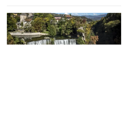
05.08.2026
|
UNDP POKRENUO PROJEKAT
Jajce dobija novi vidikovac na Vrbasu kroz projekt Via
Dinarica