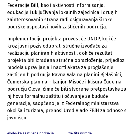
Federacije BiH, kao i aktivnosti informisanja,
edukacije i uključivanja lokalnih zajednica i drugih
zainteresovanih strana radi osiguravanja široke
podrške uspostavi novih zaštićenih područja.
Implementaciju projekta provest će UNDP, koji će
kroz javni poziv odabrati stručne izvođače za
realizaciju planiranih aktivnosti, dok će rezultat
projekta biti izrađena stručna obrazloženja, prijedlozi
modela upravljanja i nacrti akata za proglašenje
zaštićenih područja Ravna Vala na planini Bjelašnici,
Čemerska planina – kanjon Misoče i klisura Čude na
području Olova, čime će biti stvorene pretpostavke za
njihovu formalnu zaštitu i očuvanje za buduće
generacije, saopćeno je iz Federalnog ministarstva
okoliša i turizma, prenosi Ured Vlade FBiH za odnose s
javnošću.
ekološka zaštićena područja
zaštita prirode