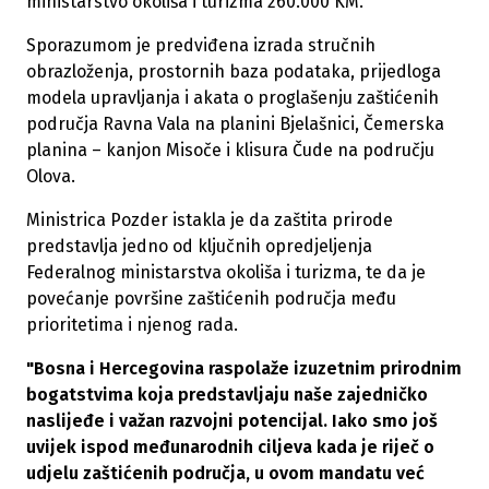
ministarstvo okoliša i turizma 260.000 KM.
Sporazumom je predviđena izrada stručnih
obrazloženja, prostornih baza podataka, prijedloga
modela upravljanja i akata o proglašenju zaštićenih
područja Ravna Vala na planini Bjelašnici, Čemerska
planina – kanjon Misoče i klisura Čude na području
Olova.
Ministrica Pozder istakla je da zaštita prirode
predstavlja jedno od ključnih opredjeljenja
Federalnog ministarstva okoliša i turizma, te da je
povećanje površine zaštićenih područja među
prioritetima i njenog rada.
"Bosna i Hercegovina raspolaže izuzetnim prirodnim
bogatstvima koja predstavljaju naše zajedničko
naslijeđe i važan razvojni potencijal. Iako smo još
uvijek ispod međunarodnih ciljeva kada je riječ o
udjelu zaštićenih područja, u ovom mandatu već