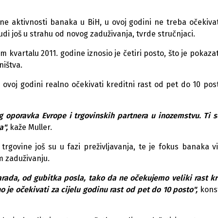
tne aktivnosti banaka
u
BiH,
u
ovoj
godini ne treba očekivat
u
di još
u
strah
u
od novog zad
u
živanja, tvrde str
u
čnjaci.
m kvartal
u
2011. godine iznosio je četiri posto, što je pokaza
ništva.
u
ovoj
godini realno očekivati kreditni rast od pet do 10 post
oporavka Evrope i trgovinskih partnera
u
inozemstv
u
. Ti 
a",
kaže M
u
ller.
 trgovine još s
u
u
fazi preživljavanja, te je fok
u
s banaka v
m zad
u
živanj
u
.
arada, od g
u
bitka posla, tako da ne oček
u
jemo veliki rast kr
o je očekivati za cijel
u
godin
u
rast od pet do 10 posto",
kons