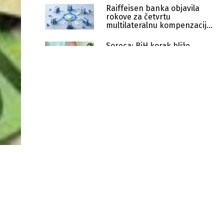
Raiffeisen banka objavila
rokove za četvrtu
multilateralnu kompenzaciju
u 2026. godini
Soreca: BiH korak bliže
jeftinijim prekograničnim
novčanim transferima
BiH korak bliže SEPA-i - usvojeni
ključni finansijski zakoni u oba
entiteta
Firma iz Trebinja gradit će Muzej
novca u Sarajevu, posao vrijedan
344.506 KM
Investicioni fondovi u BiH
upravljaju s 1,31 milijardu KM
Novi sistem instant plaćanja u BiH:
Kako rade transakcije u nekoliko
sekundi