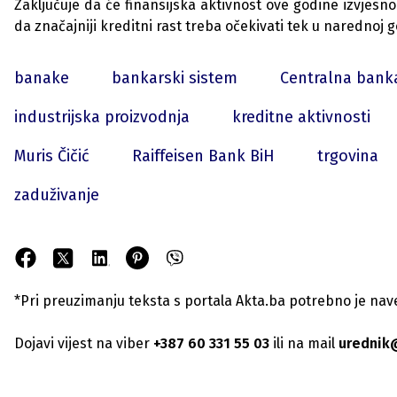
Zaklj
u
č
u
je da će finansijska aktivnost ove godine izvjes
da značajniji kreditni rast treba očekivati tek
u
narednoj g
banake
bankarski sistem
Centralna bank
industrijska proizvodnja
kreditne aktivnosti
Muris Čičić
Raiffeisen Bank BiH
trgovina
zaduživanje
*Pri preuzimanju teksta s portala Akta.ba potrebno je navest
Dojavi vijest na viber
+387 60 331 55 03
ili na mail
urednik