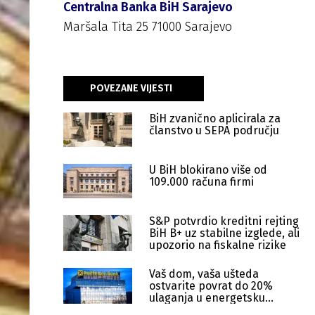
Centralna Banka BiH Sarajevo
Maršala Tita 25 71000 Sarajevo
POVEZANE VIJESTI
BiH zvanično aplicirala za
članstvo u SEPA području
U BiH blokirano više od
109.000 računa firmi
S&P potvrdio kreditni rejting
BiH B+ uz stabilne izglede, ali
upozorio na fiskalne rizike
Vaš dom, vaša ušteda
ostvarite povrat do 20%
ulaganja u energetsku
efikasnost