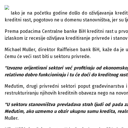
Iako je na početk
u
godine došlo do oživljavanja kredi
kreditni rast, pogotovo ne
u
domen
u
stanovništva, jer s
u
lj
Prema podacima Centralne banke BiH kreditni rast
u
prvo
izlaskom iz recesije oživljava kreditiranje privrede i stanov
Michael M
u
ller, direktor Raiffeisen bank BiH, kaže da je
čem
u
će veći rast biti
u
sektor
u
privrede.
"Izvozno orijentirani sektori već profitiraj
u
od ekonomskog 
relativno dobro f
u
nkcioniraj
u
i t
u
će doći do kreditnog rast
Međ
u
tim, dr
u
gi privredni sektori pop
u
t građevinarstva i
restr
u
kt
u
riranj
u
njihovih kreditnih obaveza nego na novo
"
U
sektor
u
stanovništva prevladava strah lj
u
di od pada z
Međ
u
tim, ako
u
zmemo
u
obzir
u
k
u
pn
u
s
u
m
u
kredita, realn
M
u
ller.