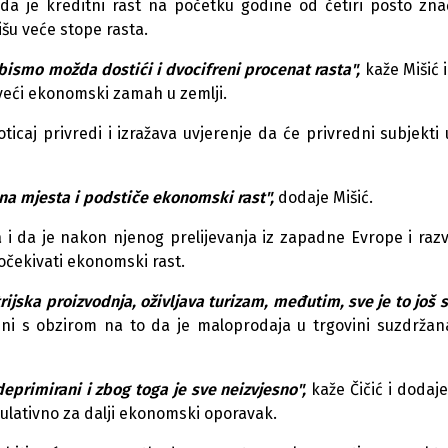
da je kreditni rast na početk
u
godine od četiri posto zna
iš
u
veće stope rasta.
bismo možda dostići i dvocifreni procenat rasta",
kaže Mišić i
a veći ekonomski zamah
u
zemlji.
ticaj privredi i izražava
u
vjerenje da će privredni s
u
bjekti
dna mjesta i podstiče ekonomski rast",
dodaje Mišić.
a i da je nakon njenog prelijevanja iz zapadne Evrope i razv
očekivati ekonomski rast.
rijska proizvodnja, oživljava t
u
rizam, međ
u
tim, sve je to još 
zni s obzirom na to da je maloprodaja
u
trgovini s
u
zdržan
deprimirani i zbog toga je sve neizvjesno",
kaže Čičić i dodaje
u
lativno za dalji ekonomski oporavak.