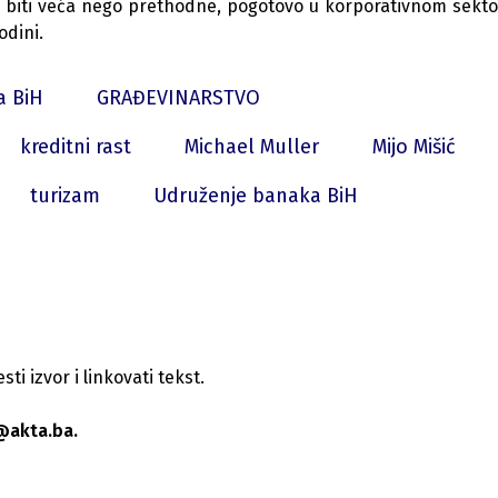
no biti veća nego prethodne, pogotovo
u
korporativnom sekto
odini.
a BiH
GRAĐEVINARSTVO
kreditni rast
Michael Muller
Mijo Mišić
turizam
Udruženje banaka BiH
i izvor i linkovati tekst.
@akta.ba.