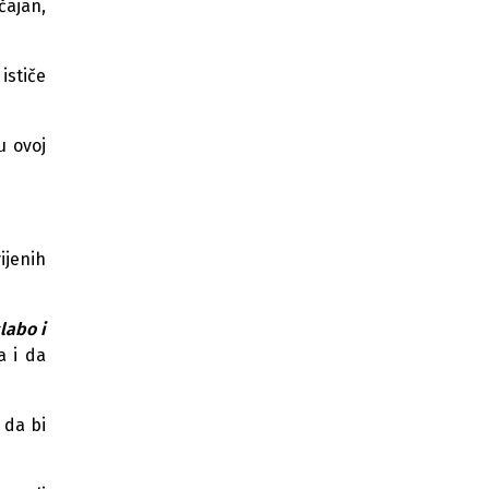
čajan,
Komisija Doma naroda podržala
izmjene Zakona o platama u
institucijama BiH
 ističe
u
ovoj
ijenih
slabo i
a i da
 da bi