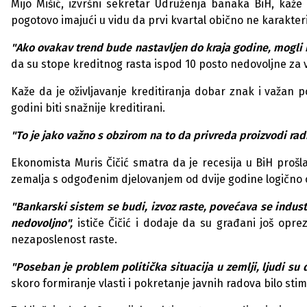
Mijo Mišić, izvršni sekretar
U
dr
u
ženja banaka BiH, kaže 
pogotovo imaj
u
ći
u
vid
u
da prvi kvartal obično ne karakter
"Ako ovakav trend b
u
de nastavljen do kraja godine, mogli 
da s
u
stope kreditnog rasta ispod 10 posto nedovoljne z
Kaže da je oživljavanje kreditiranja dobar znak i važan po
godini biti snažnije kreditirani.
"To je jako važno s obzirom na to da privreda proizvodi ra
Ekonomista M
u
ris Čičić smatra da je recesija
u
BiH prošl
zemalja s odgođenim djelovanjem od dvije godine logično 
"Bankarski sistem se b
u
di, izvoz raste, povećava se ind
u
st
nedovoljno",
ističe Čičić i dodaje da s
u
građani još opre
nezaposlenost raste.
"Poseban je problem politička sit
u
acija
u
zemlji, lj
u
di s
u
skoro formiranje vlasti i pokretanje javnih radova bilo stim