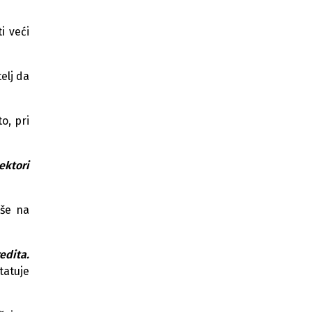
BiH dobila instant plaćanja: Novac
stiže za nekoliko sekundi
i veći
Raiffeisen banka najbolja banka za
poslovanje sa stanovništvom u​ BIH
telj da
Centralna banka BiH uvodi nove
naknade za platne transakcije i
poslove s bankama
o, pri
U BiH od 20. jula kreću instant
plaćanja, novac će stizati u roku od
nekoliko sekundi
sektori
Na Sarajevskoj berzi u junu
prometovano 43,7 miliona KM
iše na
Broj blokiranih računa u BiH
premašio 109.000, gotovo 60.000
firmi u blokadi
edita.
tat
u
je
Raiffeisen Bank emitovala
obveznice vrijedne 100 miliona KM