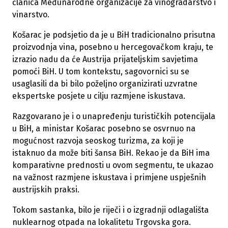
članica Međunarodne organizacije za vinogradarstvo i
vinarstvo.
Košarac je podsjetio da je u BiH tradicionalno prisutna
proizvodnja vina, posebno u hercegovačkom kraju, te
izrazio nadu da će Austrija prijateljskim savjetima
pomoći BiH. U tom kontekstu, sagovornici su se
usaglasili da bi bilo poželjno organizirati uzvratne
ekspertske posjete u cilju razmjene iskustava.
Razgovarano je i o unapređenju turističkih potencijala
u BiH, a ministar Košarac posebno se osvrnuo na
mogućnost razvoja seoskog turizma, za koji je
istaknuo da može biti šansa BiH. Rekao je da BiH ima
komparativne prednosti u ovom segmentu, te ukazao
na važnost razmjene iskustava i primjene uspješnih
austrijskih praksi.
Tokom sastanka, bilo je riječi i o izgradnji odlagališta
nuklearnog otpada na lokalitetu Trgovska gora.