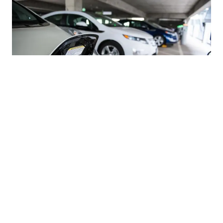
03.08.2026
|
TRŽIŠTE AUTOMOBILA U BIH
Uvoz električnih i hibridnih vozila u BiH snažno
porastao uprkos padu ukupnog uvoza