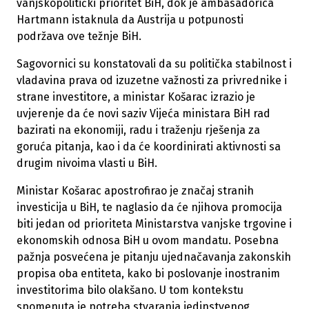
vanjskopolitički prioritet BiH, dok je ambasadorica
Hartmann istaknula da Austrija u potpunosti
podržava ove težnje BiH.
Sagovornici su konstatovali da su politička stabilnost i
vladavina prava od izuzetne važnosti za privrednike i
strane investitore, a ministar Košarac izrazio je
uvjerenje da će novi saziv Vijeća ministara BiH rad
bazirati na ekonomiji, radu i traženju rješenja za
goruća pitanja, kao i da će koordinirati aktivnosti sa
drugim nivoima vlasti u BiH.
Ministar Košarac apostrofirao je značaj stranih
investicija u BiH, te naglasio da će njihova promocija
biti jedan od prioriteta Ministarstva vanjske trgovine i
ekonomskih odnosa BiH u ovom mandatu. Posebna
pažnja posvećena je pitanju ujednačavanja zakonskih
propisa oba entiteta, kako bi poslovanje inostranim
investitorima bilo olakšano. U tom kontekstu
spomenuta je potreba stvaranja jedinstvenog