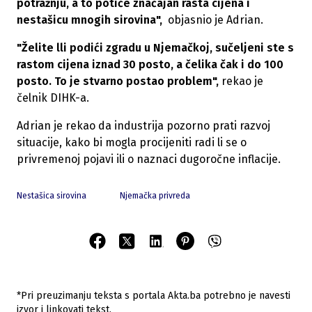
potražnju, a to potiče značajan rasta cijena i
nestašicu mnogih sirovina",
objasnio je Adrian.
"Želite lli podići zgradu u Njemačkoj, sučeljeni ste s
rastom cijena iznad 30 posto, a čelika čak i do 100
posto. To je stvarno postao problem",
rekao je
čelnik DIHK-a.
Adrian je rekao da industrija pozorno prati razvoj
situacije, kako bi mogla procijeniti radi li se o
privremenoj pojavi ili o naznaci dugoročne inflacije.
Nestašica sirovina
Njemačka privreda
*Pri preuzimanju teksta s portala Akta.ba potrebno je navesti
izvor i linkovati tekst.