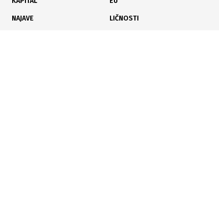
KAPITAL
EU
NAJAVE
LIČNOSTI
KARIJERA
PAUZA
ANALIZE
25.05.2024
|
KOČI IH POTRAŽNJA
Njemačke kompanije očekuju stagnaciju privrede u
ovoj godini
Poslujte bolje!